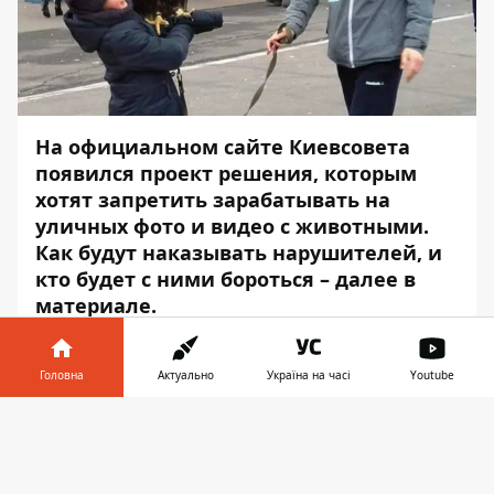
На официальном
сайте
Киевсовета
появился проект решения, которым
хотят запретить зарабатывать на
уличных фото и видео с животными.
Как будут наказывать нарушителей, и
кто будет с ними бороться – далее в
материале.
Согласно проекту, Киевсовет
«рекомендует прекратить эксплуатацию
Головна
Актуально
Україна на часі
Youtube
животных для предоставления видео- и
Інформатор у
фотоуслуг в коммерческих целях в г.
Завантажити
телефоні
👉
Киеве». То есть по сути решение носит
рекомендательный характер.