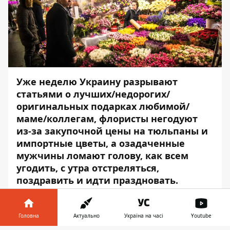
Уже неделю Украину разрывают
статьями о лучших/недорогих/
оригинальных подарках любимой/
маме/коллегам, флористы негодуют
из-за закупочной цены на тюльпаны и
импортные цветы, а озадаченные
мужчины ломают голову, как всем
угодить, с утра отстреляться,
поздравить и идти праздновать.
Только озабоченная планами на
Женский день
редакция Информатора
немного в шоке, ведь именно в этот
Головна
Актуально
Україна на часі
Youtube
день в Киеве будет твориться какой-то