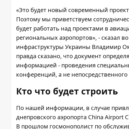
«Это будет новый современный проект
Поэтому мы приветствуем сотрудничес
будет работать над проектами в авиа
региональных аэропортов», - сказал 
инфраструктуры Украины Владимир О
правда сказано
, что документ определ
информацией - проведения специальн
конференций, а не непосредственного
Кто что будет строить
По нашей информации, в случае привл
днепровского аэропорта China Airport 
В прошлом госмонополист по обслужив