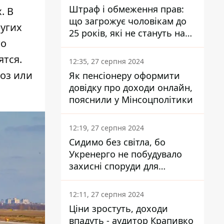
Штраф і обмеження прав:
. В
що загрожує чоловікам до
ругих
25 років, які не стануть на
то
військовий облік
ятся.
12:35, 27 серпня 2024
воз или
Як пенсіонеру оформити
довідку про доходи онлайн,
пояснили у Мінсоцполітики
12:19, 27 серпня 2024
Сидимо без світла, бо
Укренерго не побудувало
захисні споруди для
енергетики - нардеп
Кучеренко
12:11, 27 серпня 2024
Ціни зростуть, доходи
впадуть - аудитор Крапивко