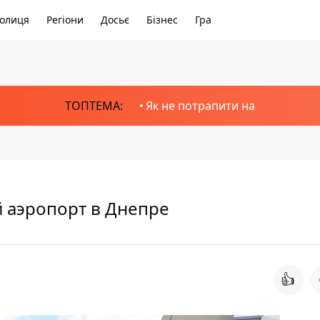
олиця
Регіони
Досьє
Бізнес
Гра
ТОПТЕМА:
Як не потрапити на
 аэропорт в Днепре
👍