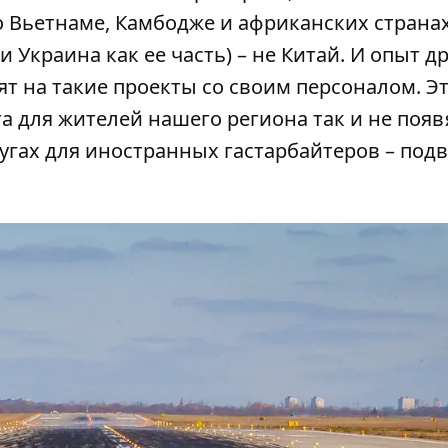
о Вьетнаме, Камбодже и африканских странах
и Украина как ее часть) – не Китай. И опыт д
ят на такие проекты со своим персоналом. Э
а для жителей нашего региона так и не появ
лугах для иностранных гастарбайтеров – под