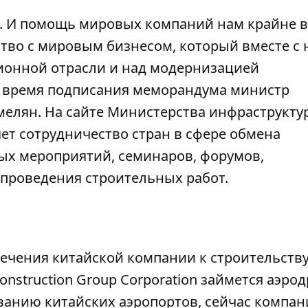
. И помощь мировых компаний нам крайне в
тво с мировым бизнесом, который вместе с
ционной отрасли и над модернизацией
во время подписания меморандума министр
мелян.
На сайте Министерства инфраструкту
яет сотрудничество стран в сфере обмена
ых мероприятий, семинаров, форумов,
 проведения строительных работ.
ечения китайской компании к строительств
Construction Group Corporation займется аэро
анию китайских аэропортов, сейчас компан