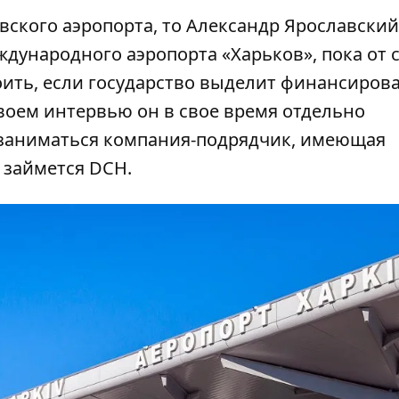
вского аэропорта, то Александр Ярославский
дународного аэропорта «Харьков», пока от 
роить, если государство выделит финансиров
воем интервью он в свое время отдельно
 заниматься компания-подрядчик, имеющая
 займется DCH.