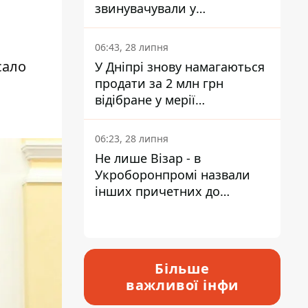
звинувачували у
контрабанді техніки та
ухиленні від сплати
06:43, 28 липня
податків
сало
У Дніпрі знову намагаються
продати за 2 млн грн
відібране у мерії
приміщення Укрпошти
06:23, 28 липня
Не лише Візар - в
Укроборонпромі назвали
інших причетних до
катастрофи у Вишневому -
відповідь Інформатору
Більше
важливої інфи