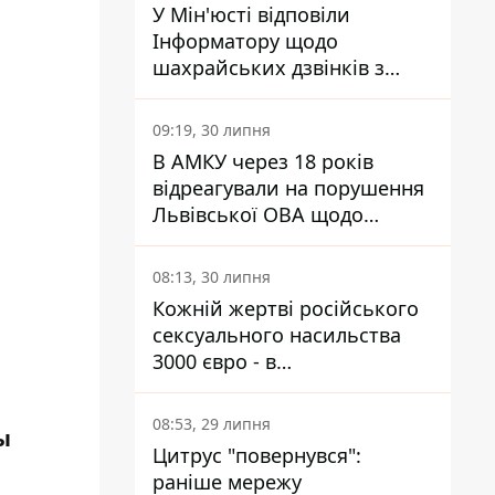
У Мін'юсті відповіли
Інформатору щодо
шахрайських дзвінків з
камери Сумського СІЗО так,
що ніхто нічого не зрозумів
09:19, 30 липня
В АМКУ через 18 років
відреагували на порушення
Львівської ОВА щодо
харчування у закладах
освіти
08:13, 30 липня
Кожній жертві російського
сексуального насильства
3000 євро - в
Мінсоцполітики пояснили
Інформатору, звідки на це
08:53, 29 липня
ы
гроші
Цитрус "повернувся":
раніше мережу