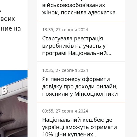
військовозобов’язаних
,
жінок, пояснила адвокатка
своих
ание на
13:35, 27 серпня 2024
Стартувала реєстрація
виробників на участь у
програмі Національний
кешбек: як це зробити
через портал Дія
12:35, 27 серпня 2024
Як пенсіонеру оформити
довідку про доходи онлайн,
пояснили у Мінсоцполітики
09:55, 27 серпня 2024
Національний кешбек: де
українці зможуть отримати
10% ціни куплених