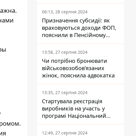
заплатить кожен українець
ажна.
06:13, 28 серпня 2024
 нами
Призначення субсидії: як
враховуються доходи ФОП,
пояснили в Пенсійному
фонді
ры
13:58, 27 серпня 2024
Чи потрібно бронювати
військовозобов’язаних
жінок, пояснила адвокатка
13:35, 27 серпня 2024
Стартувала реєстрація
виробників на участь у
у
програмі Національний
дромом.
кешбек: як це зробити
через портал Дія
ия
12:49, 27 серпня 2024