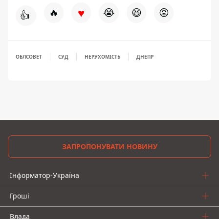
♥
🔥
😭
😆
😡
👍
ОБЛСОВЕТ
СУД
НЕРУХОМІСТЬ
ДНЕПР
ЗАПРОПОНУВАТИ НОВИНУ
Інформатор-Україна
Гроші
Влада