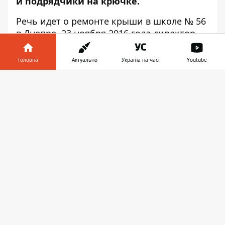
и подрядчики на крючке.
Речь идет о ремонте крыши в школе № 56
в Днепре. 23 ноября 2016 года директор
ЧП «Феникс» Игорь Седых подписал акт
выполненных работ на капитальный
Головна
Актуально
Україна на часі
Youtube
ремонт кровли. Но как выяснилось в ходе
Інформатор у
следствия, на тот момент между
Завантажити
телефоні
👉
Департаментом гумполитики горсовета
Днепра и этой фирмой не был заключен
договор о технадзоре, да и сами работы
выполнены не были. Договор о
технадзоре
был подписан
только 10
августа 2018 года
На основании липового акта подрядчик
ООО «Будівельна компанія «Еталон-2010»