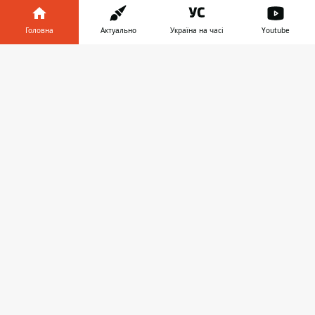
Головна
Актуально
Україна на часі
Youtube
Інформатор у
Завантажити
телефоні
👉
Play
Как сказал мер Днепропетровска Борис
Филатов, прекратить бардак и со всеми
договориться он пытался давно. Но
разные политические силы тянули на себя
«одеяло», жаловались прессе, устраивали
провокации и всяко способствовали
вакханалии. За стол переговоров
депутаты сели 24 февраля в