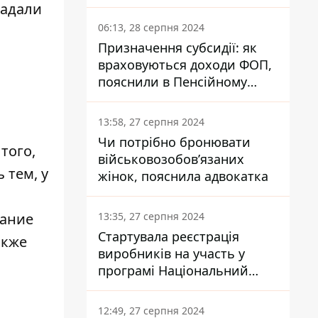
заплатить кожен українець
радали
06:13, 28 серпня 2024
Призначення субсидії: як
враховуються доходи ФОП,
пояснили в Пенсійному
фонді
13:58, 27 серпня 2024
Чи потрібно бронювати
того,
військовозобов’язаних
 тем, у
жінок, пояснила адвокатка
13:35, 27 серпня 2024
мание
Стартувала реєстрація
акже
виробників на участь у
програмі Національний
кешбек: як це зробити
через портал Дія
12:49, 27 серпня 2024