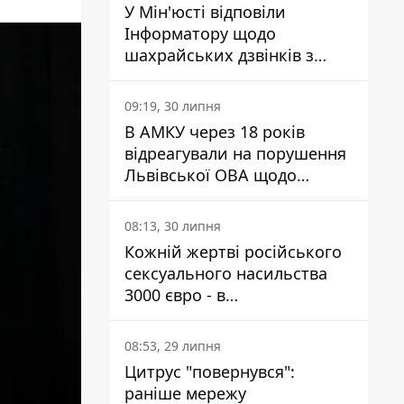
У Мін'юсті відповіли
Інформатору щодо
шахрайських дзвінків з
камери Сумського СІЗО так,
що ніхто нічого не зрозумів
09:19, 30 липня
В АМКУ через 18 років
відреагували на порушення
Львівської ОВА щодо
харчування у закладах
освіти
08:13, 30 липня
Кожній жертві російського
сексуального насильства
3000 євро - в
Мінсоцполітики пояснили
Інформатору, звідки на це
08:53, 29 липня
гроші
Цитрус "повернувся":
раніше мережу