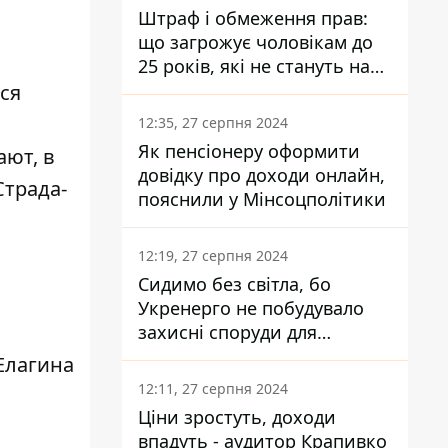
Штраф і обмеження прав:
що загрожує чоловікам до
25 років, які не стануть на
військовий облік
ся
12:35, 27 серпня 2024
Як пенсіонеру оформити
ают, в
довідку про доходи онлайн,
Страда-
пояснили у Мінсоцполітики
12:19, 27 серпня 2024
Сидимо без світла, бо
Укренерго не побудувало
захисні споруди для
енергетики - нардеп
Елагина
Кучеренко
12:11, 27 серпня 2024
Ціни зростуть, доходи
впадуть - аудитор Крапивко