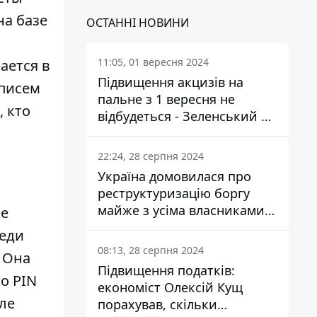
на базе
ОСТАННІ НОВИНИ
11:05, 01 вересня 2024
ается в
Підвищення акцизів на
 писем
пальне з 1 вересня не
 кто
відбудеться - Зеленський не
підписав закон
22:24, 28 серпня 2024
Україна домовилася про
реструктуризацію боргу
майже з усіма власниками
ие
єврооблігацій: що це
реди
означає для країни
08:13, 28 серпня 2024
 Она
Підвищення податків:
о PIN
економіст Олексій Кущ
ле
порахував, скільки