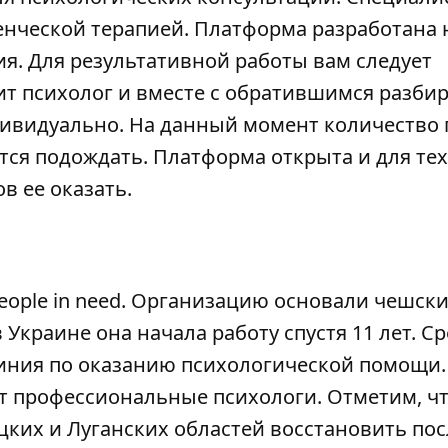
нческой терапией. Платформа разработана 
я. Для результативной работы вам следует
ит психолог и вместе с обратившимся разбир
дивидуально. На данный момент количество
ся подождать. Платформа открыта и для тех,
ов ее оказать.
People in need. Организацию основали чешск
 Украине она начала работу спустя 11 лет. С
 линия по оказанию психологической помощи.
т профессиональные психологи. Отметим, чт
ких и Луганских областей восстановить пос