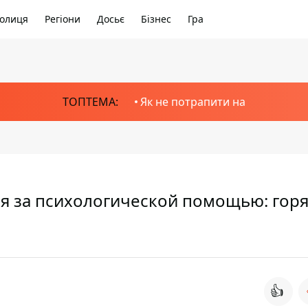
олиця
Регіони
Досьє
Бізнес
Гра
ТОПТЕМА:
Як не потрапити на
ся за психологической помощью: гор
👍