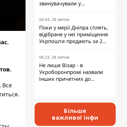
звинувачували у
контрабанді техніки та
ухиленні від сплати
06:43, 28 липня
податків
Поки у мерії Дніпра сплять,
відібране у неї приміщення
Укрпошти продають за 2
ас.
мільйони
06:23, 28 липня
Не лише Візар - в
тов.
Укроборонпромі назвали
інших причетних до
 Все
катастрофи у Вишневому -
відповідь Інформатору
титься.
Більше
важливої інфи
сты