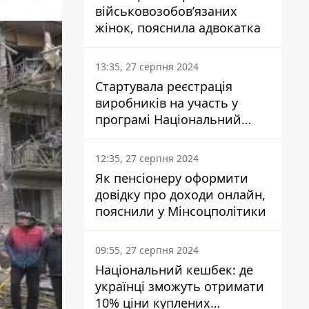
військовозобов’язаних
жінок, пояснила адвокатка
13:35, 27 серпня 2024
Стартувала реєстрація
виробників на участь у
програмі Національний
кешбек: як це зробити
через портал Дія
12:35, 27 серпня 2024
Як пенсіонеру оформити
довідку про доходи онлайн,
пояснили у Мінсоцполітики
09:55, 27 серпня 2024
Національний кешбек: де
українці зможуть отримати
10% ціни куплених