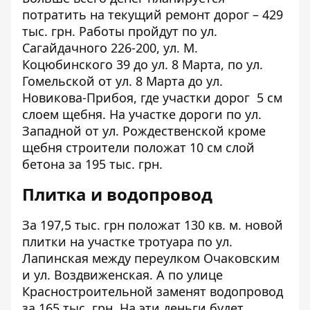
потратить на текущий ремонт дорог – 429
тыс. грн. Работы пройдут по
ул.
Сагайдачного 226-200
,
ул. М.
Коцюбинского 39 до ул. 8 Марта
, по
ул.
Гомельской от ул. 8 Марта до ул.
Новикова-Прибоя
, где участки дорог 5 см
слоем щебня. На участке дороги по
ул.
Западной от ул. Рождественской
кроме
щебня строители положат 10 см слой
бетона за 195 тыс. грн.
Плитка и водопровод
За 197,5 тыс. грн
положат
130 кв. м. новой
плитки на участке тротуара по ул.
Лапинская между переулком Очаковским
и ул. Воздвиженская. А по улице
Красностроительной
заменят
водопровод
за 165 тыс. грн. На эти деньги будет