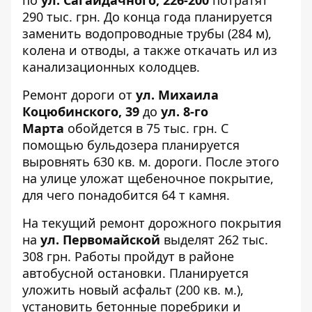
по
ул. Сагайдачного, 226-200
потратят
290 тыс. грн. До конца года планируется
заменить водопроводные трубы (284 м),
колена и отводы, а также откачать ил из
канализационных колодцев.
Ремонт дороги от
ул. Михаила
Коцюбинского, 39
до
ул. 8-го
Марта
обойдется в 75 тыс. грн. С
помощью бульдозера планируется
выровнять 630 кв. м. дороги. После этого
на улице уложат щебеночное покрытие,
для чего понадобится 64 т камня.
На текущий ремонт дорожного покрытия
на
ул. Первомайской
выделят 262 тыс.
308 грн. Работы пройдут в районе
автобусной остановки. Планируется
уложить новый асфальт (200 кв. м.),
установить бетонные поребрики и