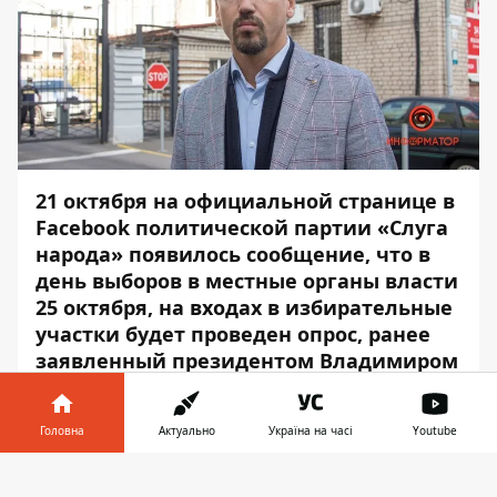
21 октября на официальной странице в
Facebook политической партии «Слуга
народа» появилось сообщение, что в
день выборов в местные органы власти
25 октября, на входах в избирательные
участки будет проведен опрос, ранее
заявленный президентом Владимиром
Зеленским. Проводить его будут
сотрудники неназванной
Головна
Актуально
Україна на часі
Youtube
социологической фирмы по заказу
партии. Адвокат Артем Хмельников
Інформатор у
Завантажити
считает проведение этого опроса по