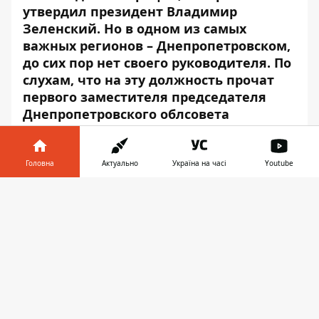
утвердил президент Владимир
Зеленский. Но в одном из самых
важных регионов – Днепропетровском,
до сих пор нет своего руководителя. По
слухам, что на эту должность прочат
первого заместителя председателя
Днепропетровского облсовета
Святослав Олейник. Возможно,
назначения до сих пор не произошло
из-за многочисленных скандалов,
Головна
Актуально
Україна на часі
Youtube
связанных с его именем. Давайте
Інформатор у
разбираться.
Завантажити
телефоні
👉
Святослав Васильевич Олейник родился 4
декабря 1975 года в Днепропетровске. В
1998 году окончил местный университет
по специальности правоведение. В 2009
году - факультет психологии Санкт-
Петербургского государственного