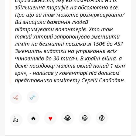
спроможності, яку ви помножили на 0:
збільшення тарифів на абсолютно все.
Про що ви там можете розмірковувати?
Ви знищили бажання людей
підтримувати волонтерів. Хто там
такий хитрий запропонував зменшити
ліміт на безмитні посилки зі 150€ до 45?
Зменшіть видатки на утримання всіх
чиновників до 30 тисяч. В країні війна, а
деякі посадовці мають оклад понад 1 млн
грн», - написав у коментарі під дописом
представника комітету Сергій Слободян.
♥
🔥
😭
😆
😡
👍