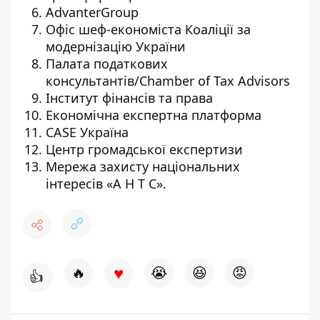
AdvanterGroup
Офіс шеф-економіста Коаліції за
модернізацію України
Палата податкових
консультантів/Chamber of Tax Advisors
Інститут фінансів та права
Економічна експертна платформа
CASE Україна
Центр громадської експертизи
Мережа захисту національних
інтересів «А Н Т С».
♥
🔥
😭
😆
😡
👍