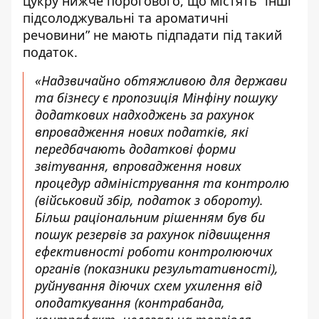
цукру нижче порогового, що містять “інші
підсолоджувальні та ароматичні
речовини” не мають підпадати під такий
податок.
«Надзвичайно обтяжливою для держави
та бізнесу є пропозиція Мінфіну пошуку
додаткових надходжень за рахунок
впровадження нових податків, які
передбачають додаткові форми
звітування, впровадження нових
процедур адміністрування та контролю
(військовий збір, податок з обороту).
Більш раціональним рішенням був би
пошук резервів за рахунок підвищення
ефективності роботи контролюючих
органів (показники результативності),
руйнування діючих схем ухилення від
оподаткування (контрабанда,