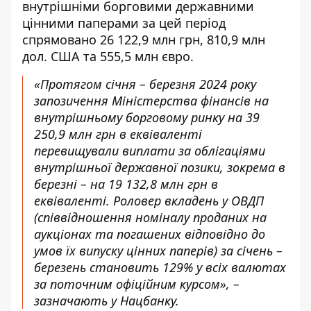
внутрішніми борговими державними
цінними паперами за цей період
спрямовано 26 122,9 млн грн, 810,9 млн
дол. США та 555,5 млн євро.
«Протягом січня – березня 2024 року
запозичення Міністерства фінансів на
внутрішньому борговому ринку на 39
250,9 млн грн в еквіваленті
перевищували виплати за облігаціями
внутрішньої державної позики, зокрема в
березні – на 19 132,8 млн грн в
еквіваленті. Роловер вкладень у ОВДП
(співвідношення номіналу проданих на
аукціонах та погашених відповідно до
умов їх випуску цінних паперів) за січень –
березень становить 129% у всіх валютах
за поточним офіційним курсом», –
зазначають у Нацбанку.