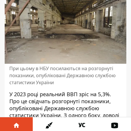
При цьому в НБУ посилаються на розгорнуті
показники, опубліковані Державною службою
статистики України
У 2023 році реальний ВВП зріс на 5,3%.
Про це свідчать розгорнуті показники,
опубліковані Державною службою
статистики України. З одного боку, доволі
високе зростання ВВП вдалося досягти
після глибокого спаду у 2022 році (на