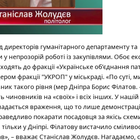
ад директорів гуманітарного департаменту та
 у непрозорій роботі із закупівлями. Обоє екс
одять до фракції «Українське об’єднання пат
ером фракції "УКРОП" у міськраді.
«По суті, 
ник такого рівня (мер Дніпра Борис Філатов. –
 чиновників на «своїх» і всіх інших. У нашій 
кладається враження, що то лише демонстрац
справедливо покарати посадовця за якісь схем
 тільки у Дніпрі. Філатову вистачило сміливос
ав», – вважає Станіслав Жолудєв. Нагадаємо, 