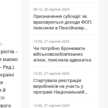
заплатить кожен українець
06:13, 28 серпня 2024
Призначення субсидії: як
враховуються доходи ФОП,
пояснили в Пенсійному
фонді
13:58, 27 серпня 2024
-
Чи потрібно бронювати
ріотів –
військовозобов’язаних
ми маємо
жінок, пояснила адвокатка
 Ред.)
13:35, 27 серпня 2024
країні
Стартувала реєстрація
ія
виробників на участь у
и й
програмі Національний
ті
кешбек: як це зробити
через портал Дія
свого
12:49, 27 серпня 2024