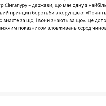
тр Сінгапуру – держави, що має одну з найбі
ий принцип боротьби з корупцією: «Почніть 
но знаєте за що, і вони знають за що». Це доп
айнижчим показником зловживань серед чинов