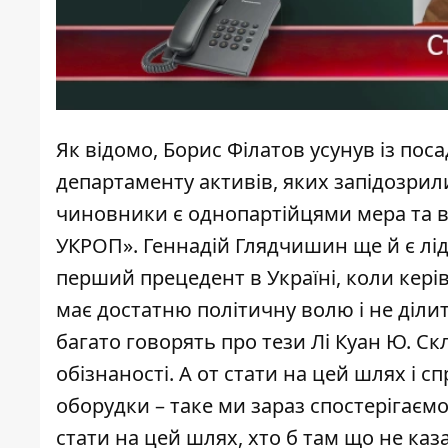
Як відомо, Борис Філатов усунув із пос
департаменту активів, яких запідозрили
чиновники є однопартійцями мера та вх
УКРОП».
Геннадій Глядчишин ще й є лід
перший прецедент в Україні, коли керів
має достатню політичну волю і не ділить
багато говорять про тези Лі Куан Ю. С
обізнаності. А от стати на цей шлях і 
оборудки – таке ми зараз спостерігаємо
стати на цей шлях, хто б там що не каз