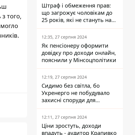
Штраф і обмеження прав:
льш
що загрожує чоловікам до
з того,
25 років, які не стануть на
омогло
військовий облік
ників.
12:35, 27 серпня 2024
Як пенсіонеру оформити
довідку про доходи онлайн,
пояснили у Мінсоцполітики
12:19, 27 серпня 2024
Сидимо без світла, бо
Укренерго не побудувало
захисні споруди для
енергетики - нардеп
Кучеренко
12:11, 27 серпня 2024
Ціни зростуть, доходи
впадуть - аудитор Крапивко