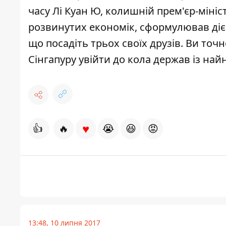
часу Лі Куан Ю, колишній прем'єр-мініс
розвинутих економік, сформулював дієв
що посадіть трьох своїх друзів. Ви точ
Сінгапуру увійти до кола держав із н
♥
👍
🔥
😭
😆
😡
13:48, 10 липня 2017