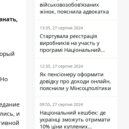
військовозобов’язаних
жінок, пояснила адвокатка
знать,
13:35, 27 серпня 2024
Стартувала реєстрація
виробників на участь у
програмі Національний
торый
кешбек: як це зробити
через портал Дія
12:35, 27 серпня 2024
Як пенсіонеру оформити
 Но
довідку про доходи онлайн,
пояснили у Мінсоцполітики
едание
09:55, 27 серпня 2024
Національний кешбек: де
лись, и
українці зможуть отримати
тивной
10% ціни куплених