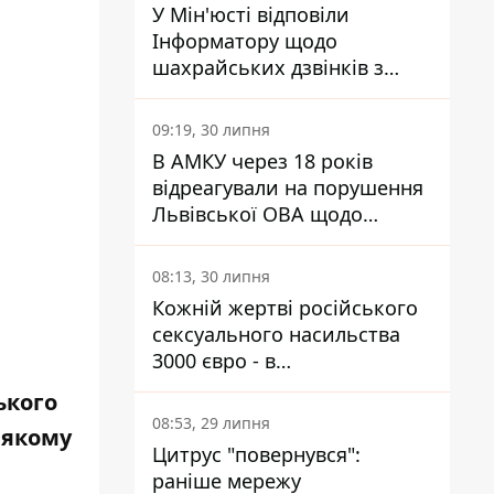
У Мін'юсті відповіли
Інформатору щодо
шахрайських дзвінків з
камери Сумського СІЗО так,
що ніхто нічого не зрозумів
09:19, 30 липня
В АМКУ через 18 років
відреагували на порушення
Львівської ОВА щодо
харчування у закладах
освіти
08:13, 30 липня
Кожній жертві російського
сексуального насильства
3000 євро - в
Мінсоцполітики пояснили
ького
Інформатору, звідки на це
08:53, 29 липня
 якому
гроші
Цитрус "повернувся":
раніше мережу