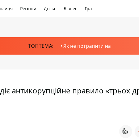
олиця
Регіони
Досьє
Бізнес
Гра
ТОПТЕМА:
Як не потрапити на
 діє антикорупційне правило «трьох д
👍