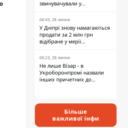
о
звинувачували у
контрабанді техніки та
ухиленні від сплати
06:43, 28 липня
податків
У Дніпрі знову намагаються
продати за 2 млн грн
відібране у мерії
приміщення Укрпошти
06:23, 28 липня
Не лише Візар - в
Укроборонпромі назвали
інших причетних до
катастрофи у Вишневому -
відповідь Інформатору
Більше
важливої інфи