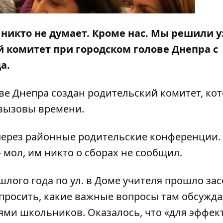
 никто не думает. Кроме нас. Мы решили у
 комитет при городском голове Днепра с
а.
ве Днепра создан родительский комитет
, ко
 вызовы времени.
через районные родительские конференции.
 мол, им никто о сборах не сообщил.
шлого года по ул. в Доме учителя
прошло зас
просить, какие важные вопросы там обсужда
ми школьников. Оказалось, что «для эффек