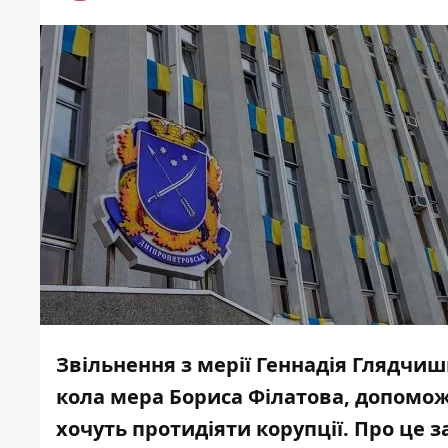
Звільнення з мерії Геннадія Глядчиш
кола мера Бориса Філатова, допомож
хочуть протидіяти корупції. Про це 