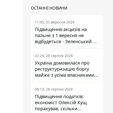
ОСТАННІ НОВИНИ
11:05, 01 вересня 2024
Підвищення акцизів на
пальне з 1 вересня не
відбудеться - Зеленський не
підписав закон
22:24, 28 серпня 2024
Україна домовилася про
реструктуризацію боргу
майже з усіма власниками
єврооблігацій: що це
означає для країни
08:13, 28 серпня 2024
Підвищення податків:
економіст Олексій Кущ
порахував, скільки