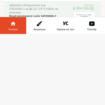
Головна
Актуально
Україна на часі
Youtube
Інформатор у
Завантажити
телефоні
👉
Согласно техническому заданию, закупят
сотню табло. Прибор для расписания
транспорта будет большим – 2*2 м. Такое
будет одно. Еще 15 будут показывать
погоду. Его размер 1,4*1 м. Остальные
табло нужны для остановок, чтобы
показывать график транспорта. Среди них
есть на 3, 4 и 5 строчек. На 3 строчки
купят 30 табло. Они будут разных
размеров: 10 из них 1,2*0,6 м и 20 на 1,8*1