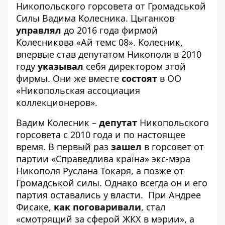
Никопольского горсовета от Громадськой
Силы Вадима Колесника. Цыганков
управлял
до 2016 года фирмой
Колесникова «Ай темс 08». Колесник,
впервые став депутатом Никополя в 2010
году
указывал
себя директором этой
фирмы. Они же вместе
состоят
в ОО
«Никопольская ассоциация
коллекционеров».
Вадим Колесник –
депутат
Никопольского
горсовета с 2010 года и по настоящее
время. В первый раз
зашел
в горсовет от
партии «Справедлива країна» экс-мэра
Никополя Руслана Токаря, а позже от
Громадськой силы. Однако всегда он и его
партия оставались у власти. При Андрее
Фисаке,
как поговаривали
, стал
«смотрящий за сферой ЖКХ в мэрии», а