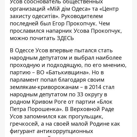
Усов сооснователь общественных
организаций «Мій дім Одеса» та «Центр
захисту одеситів». Руководителем
последней был Егор Прокопчук. Чем
прославился напарник Усова Прокопчук,
можно почитать
ЗДЕСЬ
В Одессе Усов впервые пытался стать
народным депутатом и выбрал наиболее
проходную и подходящую, по его мнению,
партию – ВО «Батькивщина». Но в
парламент попал благодаря своим
землякам-криворожанам – в 2014 стал
народным депутатом по 33 округу в
родном Кривом Роге от партии «Блок
Петра Порошенка». В Верховной Раде
Усов
запомнился
как прогульщик,
гречкосей, а на своей малой Родине как
фигурант антикоррупционных