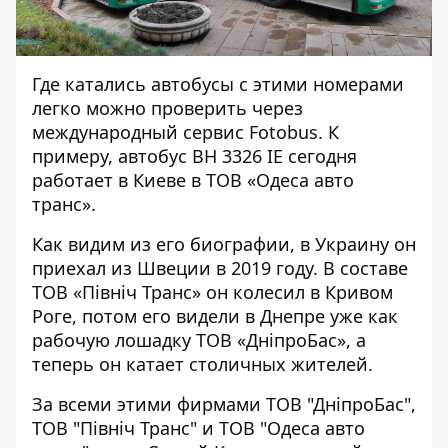
Где катались автобусы с этими номерами
легко можно проверить через
международный сервис Fotobus. К
примеру,
автобус BH 3326 IE
сегодня
работает в Киеве в ТОВ «Одеса авто
транс».
Как видим из его
биографии
, в Украину он
приехал из Швеции в 2019 году. В составе
ТОВ «Північ Транс» он колесил в Кривом
Роге, потом его видели в Днепре уже как
рабочую лошадку ТОВ «ДніпроБас», а
теперь он катает столичных жителей.
За всеми этими фирмами
ТОВ "ДніпроБас"
,
ТОВ "Північ Транс"
и
ТОВ "Одеса авто