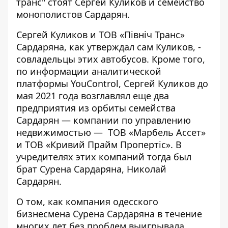
транс"
стоят Сергей Куликов и семейство
монополистов Сардарян.
Сергей Куликов и ТОВ «Північ Транс»
Сардаряна,
как утверждал сам Куликов
, -
совладельцы этих автобусов. Кроме того,
по информации аналитической
платформы YouControl, Сергей Куликов до
мая 2021 года возглавлял еще два
предприятия из орбиты семейства
Сардарян — компании по управлению
недвижимостью —
ТОВ «Марбель Ассет»
и
ТОВ «Кривий Прайм Пропертіс»
. В
учредителях этих компаний тогда был
брат Сурена Сардаряна, Николай
Сардарян.
О том, как компания одесского
бизнесмена Сурена Сардаряна в течение
многих лет без проблем выигрывала