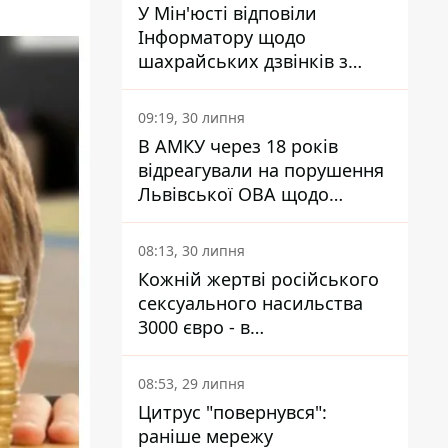
У Мін'юсті відповіли
Інформатору щодо
шахрайських дзвінків з
камери Сумського СІЗО так,
що ніхто нічого не зрозумів
09:19, 30 липня
В АМКУ через 18 років
відреагували на порушення
Львівської ОВА щодо
харчування у закладах
освіти
08:13, 30 липня
Кожній жертві російського
сексуального насильства
3000 євро - в
Мінсоцполітики пояснили
Інформатору, звідки на це
08:53, 29 липня
гроші
Цитрус "повернувся":
раніше мережу