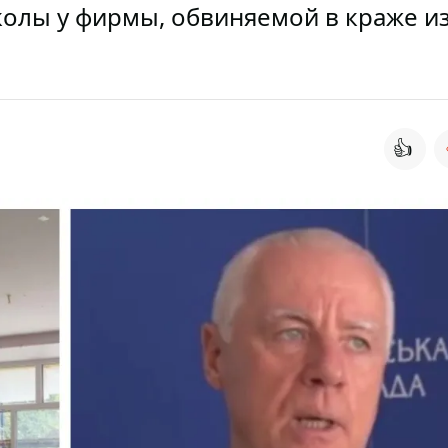
колы у фирмы, обвиняемой в краже и
👍