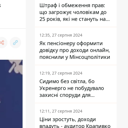
з
Штраф і обмеження прав:
що загрожує чоловікам до
25 років, які не стануть на
військовий облік
12:35, 27 серпня 2024
Як пенсіонеру оформити
довідку про доходи онлайн,
пояснили у Мінсоцполітики
12:19, 27 серпня 2024
Сидимо без світла, бо
Укренерго не побудувало
захисні споруди для
енергетики - нардеп
Кучеренко
12:11, 27 серпня 2024
Ціни зростуть, доходи
впадуть - аудитор Крапивко