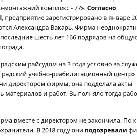
о-монтажний комплекс - 77».
Согласно
l
, предприятие зарегистрировано в январе 2
ются Александра Вакарь. Фирма неоднократн
 последние шесть лет 166 подрядов на общу
лограда.
радским райсудом на 3 года условно за слу
влоградский учебно-реабилитационный центр»
учи директором фирмы, она подделала акты
ь материалов и работ. Выполняло тогда раб
.
рма вместе с директором не закончила. По 
хранители. В 2018 году они
подозревали
фи