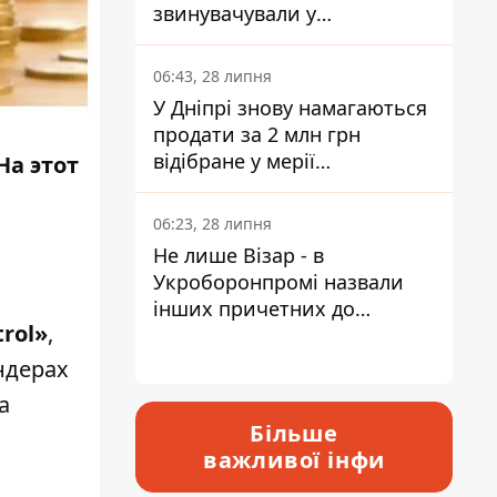
звинувачували у
контрабанді техніки та
ухиленні від сплати
06:43, 28 липня
податків
У Дніпрі знову намагаються
продати за 2 млн грн
відібране у мерії
а этот
приміщення Укрпошти
06:23, 28 липня
Не лише Візар - в
Укроборонпромі назвали
інших причетних до
rol»
,
катастрофи у Вишневому -
відповідь Інформатору
ендерах
а
Більше
важливої інфи