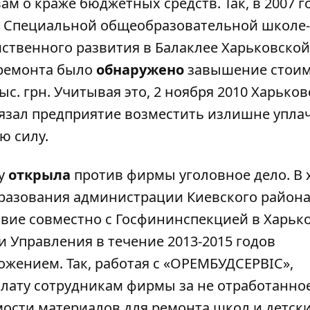
м о краже бюджетных средств. Так, в 2007 г
 Специальной общеобразовательной школе-
мственного развития в Балаклее Харьковской
 ремонта было
обнаружено
завышение стоим
с. грн. Учитывая это, 2 ноября 2010 Харько
язал предприятие возместить излишне упла
ю силу.
ду
открыла
против фирмы уголовное дело. В 
бразования администрации Киевского район
твие совместно с Госфининспекцией в Харьк
 Управления в течение 2013-2015 годов
жением. Так, работая с «ОРЕМБУДСЕРВІС»,
лату сотрудникам фирмы за не отработанно
мости материалов для ремонта школ и детск