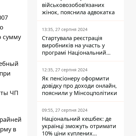
військовозобов’язаних
жінок, пояснила адвокатка
007
о
13:35, 27 серпня 2024
ю сумму
Стартувала реєстрація
виробників на участь у
програмі Національний
кешбек: як це зробити
жебный
через портал Дія
12:35, 27 серпня 2024
 при
Як пенсіонеру оформити
довідку про доходи онлайн,
оты ЧП
пояснили у Мінсоцполітики
09:55, 27 серпня 2024
Національний кешбек: де
крайней
українці зможуть отримати
рму в
10% ціни куплених