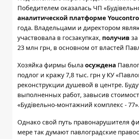
Победителем оказалась ЧП «Будівельн
аналитической платформе
Youcontro
года. Владельцами и директором явля
участвовала в госзакупках,
получив
за
23 млн грн, в основном от властей Пав
Хозяйка фирмы была
осуждена
Павлог
подлог и кражу 7,8 тыс. грн у КУ «Па
реконструкции душевой в центре. Буд
выполненных работ, завысив стоимост
«Будівельно-монтажний комплекс - 77»
Однако свой путь правонарушителя фи
мере так думают павлоградские правоо