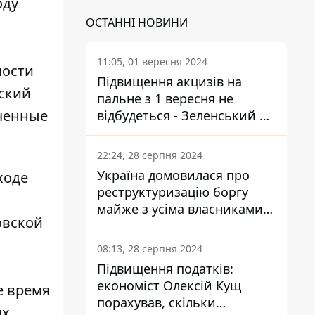
оду
ОСТАННІ НОВИНИ
11:05, 01 вересня 2024
ости
Підвищення акцизів на
вский
пальне з 1 вересня не
ченные
відбудеться - Зеленський не
підписав закон
22:24, 28 серпня 2024
Україна домовилася про
ходе
реструктуризацію боргу
а
майже з усіма власниками
овской
єврооблігацій: що це
означає для країни
08:13, 28 серпня 2024
Підвищення податків:
економіст Олексій Кущ
е время
порахував, скільки
их