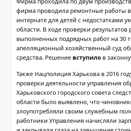
Фирма проходила по двум производства
фирма проводила ремонтные работы в
интернате для детей с недостатками у
области. В ходе проверки результатов
выполненных подрядных работ на 30 ты
апелляционный хозяйственный суд об
средства. Решение
вступило
в законну
Также Нацполиция Харькова в 2016 го
проверки деятельности управления о
Харьковского городского совета следс
области было выявлено, что чиновники
злоупотребляли своим служебным поло
работники Управления начисляли зарп
и закрывали глаза на завышение стои