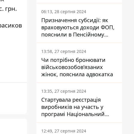
заплатить кожен українець
. грн.
06:13, 28 серпня 2024
Призначення субсидії: як
расиков
враховуються доходи ФОП,
пояснили в Пенсійному
фонді
13:58, 27 серпня 2024
Чи потрібно бронювати
військовозобов’язаних
жінок, пояснила адвокатка
13:35, 27 серпня 2024
Стартувала реєстрація
виробників на участь у
програмі Національний
кешбек: як це зробити
через портал Дія
12:49, 27 серпня 2024