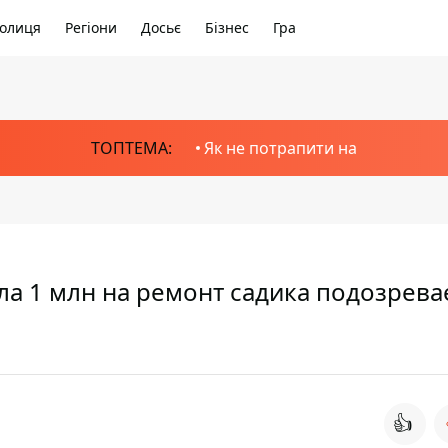
олиця
Регіони
Досьє
Бізнес
Гра
ТОПТЕМА:
Як не потрапити на
ала 1 млн на ремонт садика подозрев
👍