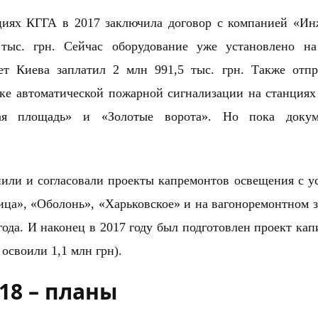
циях КГГА в 2017 заключила договор с компанией «И
ыс. грн. Сейчас оборудование уже установлено на
ет Киева заплатил 2 млн 991,5 тыс. грн. Также отп
ке автоматической пожарной сигнализации на станция
овая площадь» и «Золотые ворота». Но пока доку
лнили и согласовали проекты капремонтов освещения с у
ица», «Оболонь», «Харьковское» и на вагоноремонтном з
года. И наконец в 2017 году был подготовлен проект кап
освоили 1,1 млн грн).
18 – планы