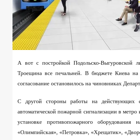
А вот с постройкой Подольско-Выгуровской л
Троещина все печальней. В бюджете Киева на 
согласование остановилось на чиновниках Депар
С другой стороны работы на действующих с
автоматической пожарной сигнализации в метро 
установке противопожарного оборудования н
«Олимпийская», «Петровка», «Хрещатик», «Дворе