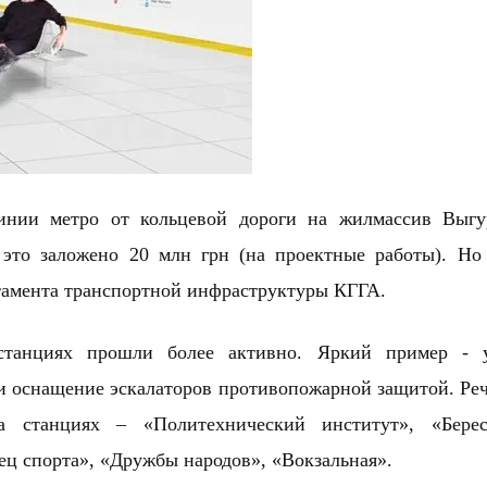
инии метро от кольцевой дороги на жилмассив Выгу
это заложено 20 млн грн (на проектные работы). Но
тамента транспортной инфраструктуры КГГА.
танциях прошли более активно. Яркий пример - у
и оснащение эскалаторов противопожарной защитой. Реч
а станциях – «Политехнический институт», «Берест
ц спорта», «Дружбы народов», «Вокзальная».