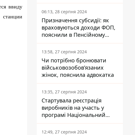
заплатить кожен українець
тся ввиду
06:13, 28 серпня 2024
т станции
Призначення субсидії: як
враховуються доходи ФОП,
пояснили в Пенсійному
фонді
13:58, 27 серпня 2024
Чи потрібно бронювати
військовозобов’язаних
жінок, пояснила адвокатка
13:35, 27 серпня 2024
Стартувала реєстрація
виробників на участь у
програмі Національний
кешбек: як це зробити
через портал Дія
12:49, 27 серпня 2024