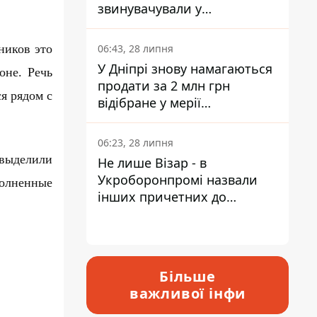
звинувачували у
контрабанді техніки та
ухиленні від сплати
ников это
06:43, 28 липня
податків
У Дніпрі знову намагаються
оне. Речь
продати за 2 млн грн
я рядом с
відібране у мерії
приміщення Укрпошти
06:23, 28 липня
 выделили
Не лише Візар - в
Укроборонпромі назвали
полненные
інших причетних до
катастрофи у Вишневому -
відповідь Інформатору
Більше
важливої інфи