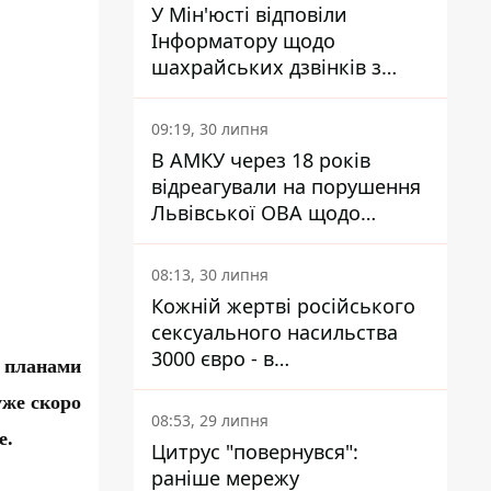
У Мін'юсті відповіли
Інформатору щодо
шахрайських дзвінків з
камери Сумського СІЗО так,
що ніхто нічого не зрозумів
09:19, 30 липня
В АМКУ через 18 років
відреагували на порушення
Львівської ОВА щодо
харчування у закладах
освіти
08:13, 30 липня
Кожній жертві російського
сексуального насильства
3000 євро - в
 планами
Мінсоцполітики пояснили
уже скоро
Інформатору, звідки на це
08:53, 29 липня
гроші
е.
Цитрус "повернувся":
раніше мережу