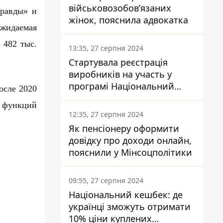
військовозобов’язаних
Правды» и
жінок, пояснила адвокатка
ожидаемая
 482 тыс.
13:35, 27 серпня 2024
Стартувала реєстрація
виробників на участь у
програмі Національний
осле 2020
кешбек: як це зробити
е функций
через портал Дія
12:35, 27 серпня 2024
Як пенсіонеру оформити
довідку про доходи онлайн,
пояснили у Мінсоцполітики
09:55, 27 серпня 2024
Національний кешбек: де
українці зможуть отримати
10% ціни куплених