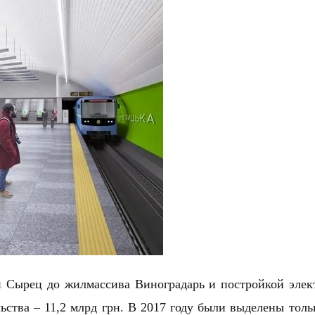
и Сырец до жилмассива Виноградарь и постройкой элек
ьства – 11,2 млрд грн. В 2017 году были выделены толь