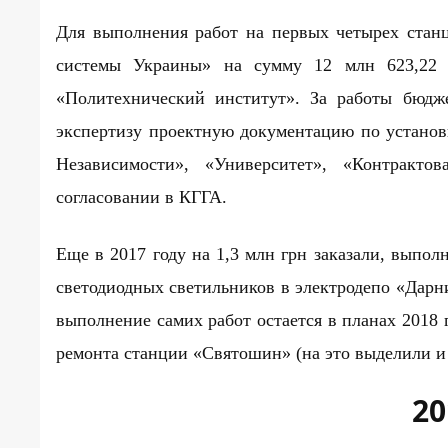
Для выполнения работ на первых четырех стан
системы Украины» на сумму 12 млн 623,22 т
«Политехнический институт». За работы бюдж
экспертизу проектную документацию по установ
Независимости», «Университет», «Контракт
согласовании в КГГА.
Еще в 2017 году на 1,3 млн грн заказали, выпо
светодиодных светильников в электродепо «Дарн
выполнение самих работ остается в планах 2018 
ремонта станции «Святошин» (на это выделили и 
20