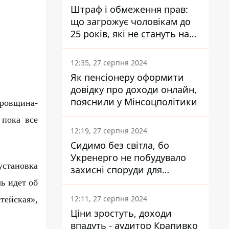
Штраф і обмеження прав:
що загрожує чоловікам до
25 років, які не стануть на
військовий облік
12:35, 27 серпня 2024
Як пенсіонеру оформити
довідку про доходи онлайн,
пояснили у Мінсоцполітики
ровщина-
 пока все
12:19, 27 серпня 2024
Сидимо без світла, бо
Укренерго не побудувало
становка
захисні споруди для
енергетики - нардеп
ь идет об
Кучеренко
12:11, 27 серпня 2024
ейская»,
Ціни зростуть, доходи
впадуть - аудитор Крапивко