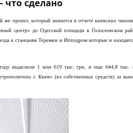
 – что сделано
й же проект, который значится в
отчете
киевских чинов
чный центр» до Одесской площади в Голосеевском рай
езда к станциям Теремки и Ипподром которые и находятс
году выделили 1 млн 619 тыс. грн, и еще 644,8 тыс.
етрополитена г. Киев» (из собственных средств) за вы