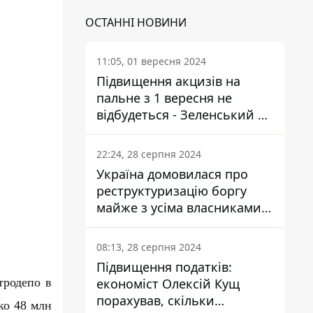
ОСТАННІ НОВИНИ
11:05, 01 вересня 2024
Підвищення акцизів на
пальне з 1 вересня не
відбудеться - Зеленський не
підписав закон
22:24, 28 серпня 2024
Україна домовилася про
реструктуризацію боргу
майже з усіма власниками
єврооблігацій: що це
означає для країни
08:13, 28 серпня 2024
Підвищення податків:
тродепо в
економіст Олексій Кущ
порахував, скільки
ко 48 млн