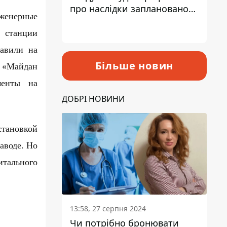
про наслідки запланованого
нженерные
підвищення податків
 станции
равили на
Більше новин
х «Майдан
менты на
ДОБРІ НОВИНИ
становкой
аводе. Но
итального
13:58, 27 серпня 2024
Чи потрібно бронювати