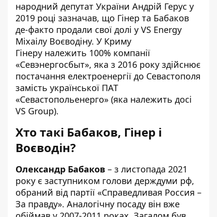
народний депутат України Андрій Герус у
2019 році
зазначав
, що Гінер та Бабаков
де-факто продали свої долі у VS Energy
Міхаілу Воєводіну. У Криму
Гінеру
належить
100% компанії
«Севэнергосбыт», яка з 2016 року здійснює
постачання електроенергії до Севастополя
замість української ПАТ
«Севастопольенерго» (яка належить досі
VS Group).
Хто такі Бабаков, Гінер і
Воєводін?
Олександр Бабаков
– з листопада 2021
року є заступником голови держдуми рф,
обраний від партії «Справедливая Россия –
За правду». Аналогічну посаду він вже
обіймав у 2007-2011 роках. Загалом був