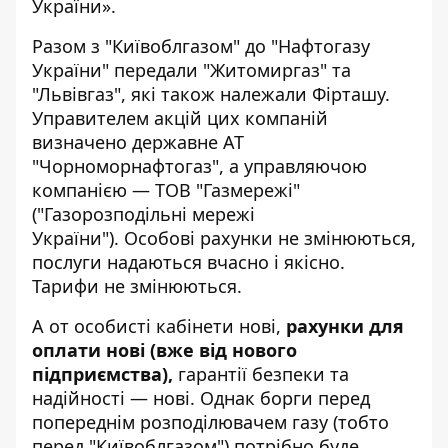
України».
Разом з "Київоблгазом" до "Нафтогазу
України" передали "Житомиргаз" та
"Львівгаз", які також належали Фірташу.
Управителем акцій цих компаній
визначено державне АТ
"Чорноморнафтогаз", а управляючою
компанією — ТОВ "Газмережі"
("Газорозподільні мережі
України"). Особові рахунки не змінюються,
послуги надаються вчасно і якісно.
Тарифи не змінюються.
А от особисті кабінети нові,
рахунки для
оплати нові (вже від нового
підприємства),
гарантії безпеки та
надійності — нові. Однак борги перед
попереднім розподілювачем газу (тобто
перед "Київоблгазом") потрібно буде