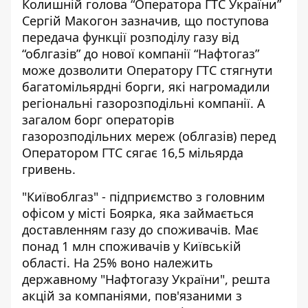
Колишній голова “Оператора ГТС України”
Сергій Макогон зазначив, що поступова
передача функції розподілу газу від
“облгазів” до нової компанії “Нафтогаз”
може дозволити Оператору ГТС стягнути
багатомільярдні борги, які нагромадили
регіональні газорозподільні компанії. А
загалом борг операторів
газорозподільних мереж (облгазів) перед
Оператором ГТС сягає 16,5 мільярда
гривень.
"Київоблгаз"
- підприємство з головним
офісом у місті Боярка, яка займається
доставленням газу до споживачів. Має
понад 1 млн споживачів у Київській
області. На 25% воно належить
державному "Нафтогазу України", решта
акцій за компаніями, пов'язаними з