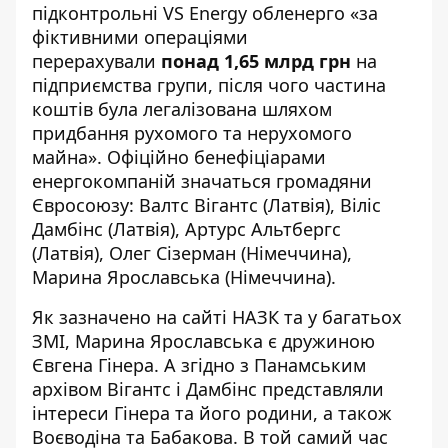
підконтрольні VS Energy обленерго «за
фіктивними операціями
перерахували
понад 1,65 млрд грн
на
підприємства групи, після чого частина
коштів була легалізована шляхом
придбання рухомого та нерухомого
майна». Офіційно бенефіціарами
енергокомпаній
значаться
громадяни
Євросоюзу: Валтс Вігантс (Латвія), Віліс
Дамбінс (Латвія), Артурс Альтбергс
(Латвія), Олег Сізерман (Німеччина),
Марина Ярославська (Німеччина).
Як зазначено
на сайті НАЗК
та у багатьох
ЗМІ, Марина Ярославська є дружиною
Євгена Гінера. А згідно з Панамським
архівом Вігантс і Дамбінс представляли
інтереси Гінера та його родини, а також
Воєводіна та Бабакова. В той самий час