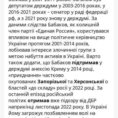
депутатом держдуми у 2003-2016 роках, у
2016-2021 роках – сенатор у раді федерації
рф, а з 2021 року знову у держдумі. За
даними слідства Бабаков, як колишній
член партії «Единая Россия», користувався
впливом на вище політичне керівництво
України протягом 2001-2014 років,
лобіював інтереси злочинної групи з
метою набуття активів в Україні. Варто
також додати, що
Бабаков
підтримав
у
держдумі анексію Криму у 2014 році,
«приєднання» частково
окупованих
Запорізької
та
Херсонської
о
бластей «до складу» росії у 2022 році. За
останній епізод російський
політик
отримав
вже підозру від ДБР
наприкінці листопада 2022 року. В Україні
йому загрожує позбавленням волі на