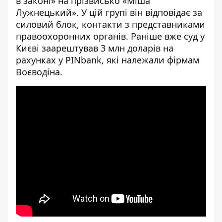
в законі» на прізвисько «Міша
Лужнецький». У цій групі він відповідає за
силовий блок, контакти з представниками
правоохоронних органів. Раніше вже суд у
Києві заарештував 3 млн доларів на
рахунках у PINbank, які належали фірмам
Воєводіна.
[embed]
[/embed]