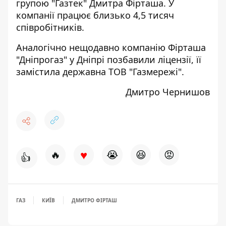
групою "Газтек" Дмитра Фірташа. У
компанії
працює
близько 4,5 тисяч
співробітників.
Аналогічно
нещодавно компанію Фірташа
"Дніпрогаз"
у Дніпрі позбавили ліцензії, її
замістила державна ТОВ "Газмережі".
Дмитро Чернишов
♥
🔥
😭
😆
😡
👍
ГАЗ
КИЇВ
ДМИТРО ФІРТАШ