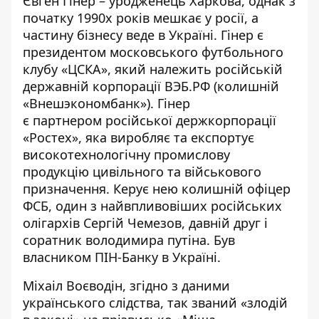
Євген Гінер –
уродженець
Харкова, однак з
початку 1990х років мешкає у росії, а
частину бізнесу веде в Україні. Гінер є
президентом московського футбольного
клубу «ЦСКА», який належить російській
державній корпорації ВЭБ.РФ (колишній
«Внешэкономбанк»). Гінер
є
партнером
російської держкорпорації
«Ростех», яка виробляє та експортує
високотехнологічну промислову
продукцію цивільного та військового
призначення. Керує нею колишній офіцер
ФСБ, один з найвпливовіших російських
олігархів Сергій Чемезов, давній друг і
соратник володимира путіна. Був
власником ПІН-Банку в Україні.
Міхаіл Воєводін
, згідно з даними
українського слідства, так званий «злодій