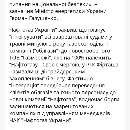
питання національної безпеки», –
зазначив
Міністр енергетики України
Герман Галущенко.
Нафтогаз України” заявив, що планує
“інтегрувати” всі заарештовані судами у
травні минулого року газорозподільні
компанії (”облгази”) до новоствореного
ТОВ “Газмережі”, яке на 100% належить
“Нафтогазу”. Своєю чергою, у РГК Фірташа
називали ці дії “рейдерським
захопленням” бізнесу. Фактично
“інтеграція” передбачає переведення
клієнтів облгазів та їхнього персоналу до
нової компанії “Нафтогаз”, водночас борги
залишаються на заарештованих
компаніях під управлінням менеджерів
НАК "Нафтогаз України".