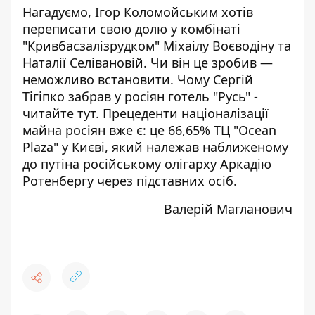
Нагадуємо, Ігор Коломойським
хотів
переписати
свою долю у комбінаті
"Кривбасзалізрудком" Міхаілу Воєводіну та
Наталії Селівановій. Чи він це зробив —
неможливо встановити. Чому Сергій
Тігіпко забрав у росіян готель "Русь" -
читайте тут
. Прецеденти націоналізації
майна росіян вже є: це
66,65% ТЦ "Ocean
Plaza" у Києві,
який належав наближеному
до путіна російському олігарху Аркадію
Ротенбергу через підставних осіб.
Валерій Магланович