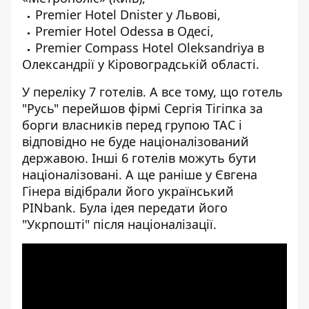
Premier Hotel Dnister у Львові,
Premier Hotel Odessa в Одесі,
Premier Compass Hotel Oleksandriya в
Олександрії у Кіровоградській області.
У переліку 7 готелів. А все тому, що готель
"Русь"
перейшов фірмі
Сергія Тігіпка за
борги власників перед групою ТАС і
відповідно не буде націоналізований
державою. Інші 6 готелів можуть бути
націоналізовані. А ще раніше у Євгена
Гінера відібрали його
український
PINbank
. Була ідея
передати його
"Укрпошті"
після націоналізації.
[embed]
[/embed]