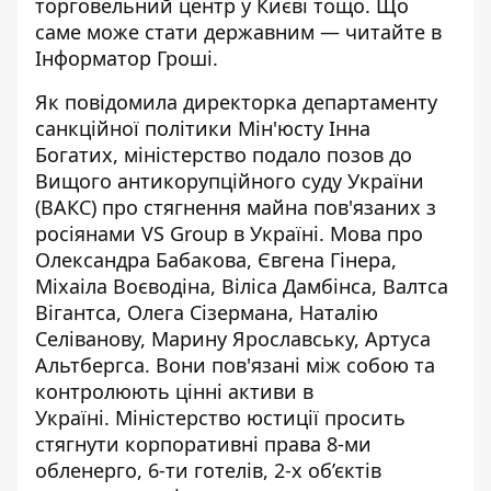
торговельний центр у Києві тощо. Що
саме може стати державним — читайте в
Інформатор Гроші.
Як
повідомила
директорка департаменту
санкційної політики Мін'юсту Інна
Богатих, міністерство подало позов до
Вищого антикорупційного суду України
(ВАКС) про стягнення майна пов'язаних з
росіянами VS Group в Україні. Мова про
Олександра Бабакова, Євгена Гінера,
Міхаіла Воєводіна, Віліса Дамбінса, Валтса
Вігантса, Олега Сізермана, Наталію
Селіванову, Марину Ярославську, Артуса
Альтбергса. Вони
пов'язані між собою
та
контролюють цінні активи в
Україні. Міністерство юстиції просить
стягнути корпоративні права 8-ми
обленерго, 6-ти готелів, 2-х об’єктів