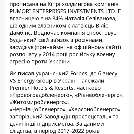
прописана на Кіпрі холдингова компанія
PUMORI ENTERPRISES INVESTMENTS LTD. Її
власницею є на 84% Наталія Селіванова,
ще одним власником є латвієць Віліс
Дамбінс. Водночас компанія спростовує
будь-який свій зв’язок з росіянами,
засуджує (принаймні на офіційному сайті)
розпочату у 2014 році російську воєнну
агресію проти України.
Як
писав
український Forbes, до бізнесу
VS Energy Group в Україні належали
Premier Hotels & Resorts, частково
«Кіровоградобленерго», «Рівнеобленерго»,
«Житомиробленерго»,
«Чернівціобленерго», «Херсонобленерго»,
запорізький завод «Дніпроспецсталь» та
деякі інші підприємства. За даними
слідства, в період 2017–2022 років