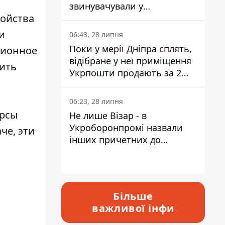
звинувачували у
ройства
контрабанді техніки та
ухиленні від сплати
и
06:43, 28 липня
податків
Поки у мерії Дніпра сплять,
ционное
відібране у неї приміщення
оить
Укрпошти продають за 2
мільйони
06:23, 28 липня
урсы
Не лише Візар - в
Укроборонпромі назвали
че, эти
інших причетних до
катастрофи у Вишневому -
відповідь Інформатору
Більше
важливої інфи