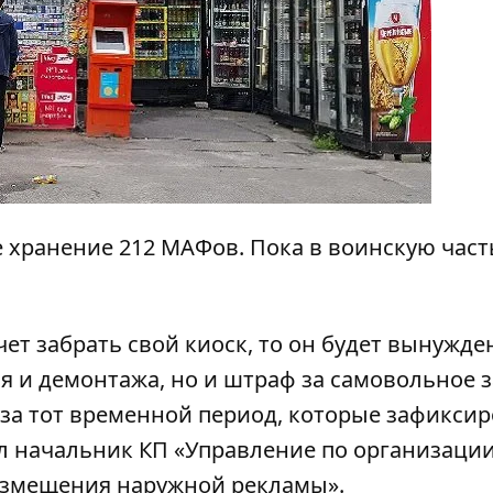
е хранение 212 МАФов. Пока в воинскую част
ет забрать свой киоск, то он будет вынужде
я и демонтажа
, но и штраф за самовольное 
 за тот временной период, которые зафикси
л начальник КП «Управление по организаци
размещения наружной рекламы».