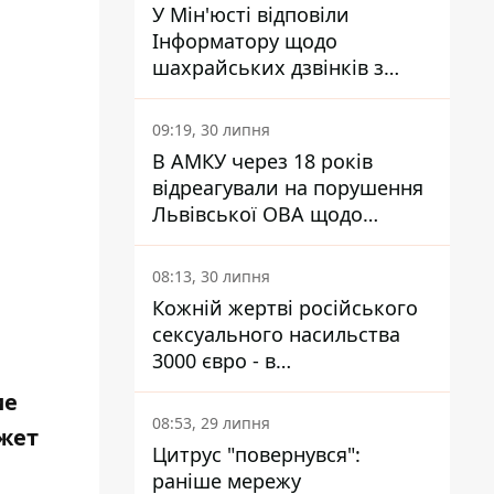
У Мін'юсті відповіли
Інформатору щодо
шахрайських дзвінків з
камери Сумського СІЗО так,
що ніхто нічого не зрозумів
09:19, 30 липня
В АМКУ через 18 років
відреагували на порушення
Львівської ОВА щодо
харчування у закладах
освіти
08:13, 30 липня
Кожній жертві російського
сексуального насильства
3000 євро - в
Мінсоцполітики пояснили
ие
Інформатору, звідки на це
08:53, 29 липня
ожет
гроші
Цитрус "повернувся":
раніше мережу