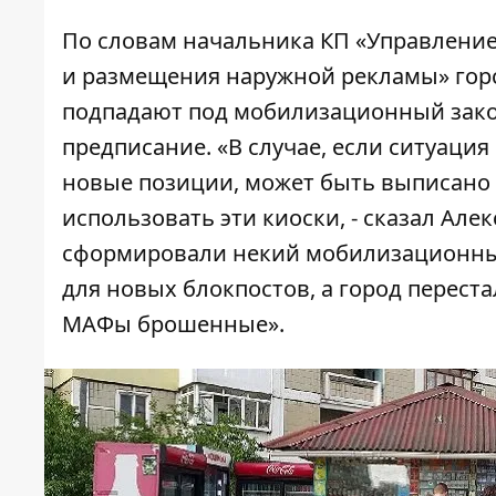
По словам начальника КП «Управление
и размещения наружной рекламы» горс
подпадают под мобилизационный зако
предписание. «В случае, если ситуаци
новые позиции, может быть выписано 
использовать эти киоски, - сказал Але
сформировали некий мобилизационный 
для новых блокпостов, а город переста
МАФы брошенные».