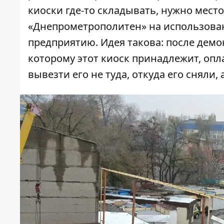
киоски где-то складывать, нужно мест
«Днепрометрополитен» на использован
предприятию. Идея такова: после дем
которому этот киоск принадлежит, опл
вывезти его не туда, откуда его сняли,