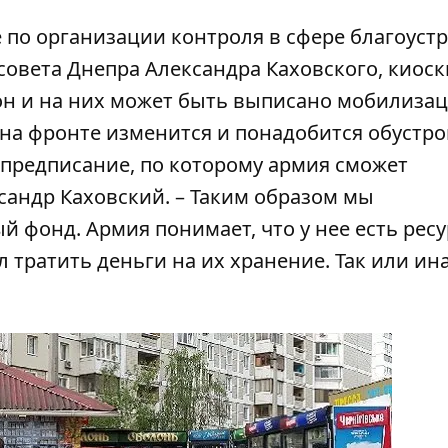
 по организации контроля в сфере благоуст
овета Днепра Александра Каховского, киоск
н и на них может быть выписано мобилиза
я на фронте изменится и понадобится обустр
предписание, по которому армия сможет
ксандр Каховский. – Таким образом мы
фонд. Армия понимает, что у нее есть рес
л тратить деньги на их хранение. Так или ина