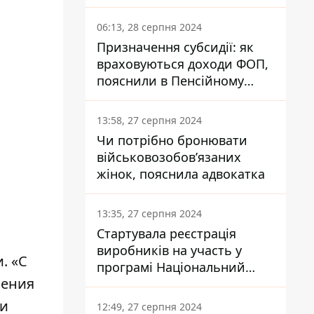
заплатить кожен українець
06:13, 28 серпня 2024
Призначення субсидії: як
враховуються доходи ФОП,
пояснили в Пенсійному
фонді
13:58, 27 серпня 2024
Чи потрібно бронювати
військовозобов’язаних
жінок, пояснила адвокатка
13:35, 27 серпня 2024
Стартувала реєстрація
виробників на участь у
. «С
програмі Національний
ления
кешбек: як це зробити
через портал Дія
ти
12:49, 27 серпня 2024