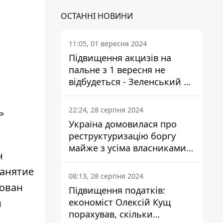
ОСТАННІ НОВИНИ
11:05, 01 вересня 2024
Підвищення акцизів на
пальне з 1 вересня не
відбудеться - Зеленський не
підписав закон
ь
22:24, 28 серпня 2024
Україна домовилася про
реструктуризацію боргу
майже з усіма власниками
н
єврооблігацій: що це
занятие
означає для країни
08:13, 28 серпня 2024
рован
Підвищення податків:
економіст Олексій Кущ
и
порахував, скільки