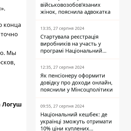
військовозобов’язаних
».
жінок, пояснила адвокатка
о конца
13:35, 27 серпня 2024
 точно
Стартувала реєстрація
виробників на участь у
програмі Національний
го. Мы
кешбек: як це зробити
сков,
через портал Дія
12:35, 27 серпня 2024
Як пенсіонеру оформити
довідку про доходи онлайн,
пояснили у Мінсоцполітики
 Логуш
09:55, 27 серпня 2024
Національний кешбек: де
українці зможуть отримати
10% ціни куплених