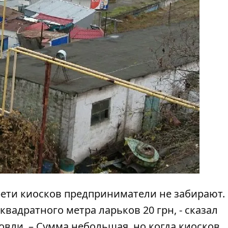
рети киосков предприниматели не забирают.
вадратного метра ларьков 20 грн, - сказал
вли. – Сумма небольшая, но когда киосков