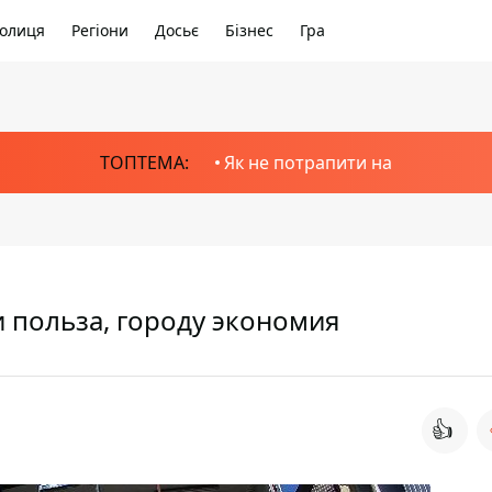
олиця
Регіони
Досьє
Бізнес
Гра
ТОПТЕМА:
Як не потрапити на
польза, городу экономия
👍