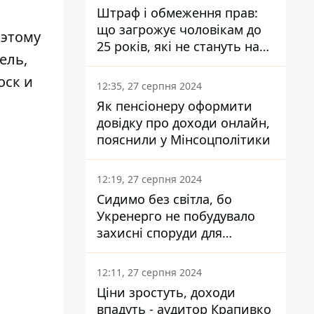
Штраф і обмеження прав:
що загрожує чоловікам до
 этому
25 років, які не стануть на
ель,
військовий облік
оск и
12:35, 27 серпня 2024
Як пенсіонеру оформити
довідку про доходи онлайн,
пояснили у Мінсоцполітики
12:19, 27 серпня 2024
Сидимо без світла, бо
Укренерго не побудувало
захисні споруди для
енергетики - нардеп
Кучеренко
12:11, 27 серпня 2024
Ціни зростуть, доходи
впадуть - аудитор Крапивко