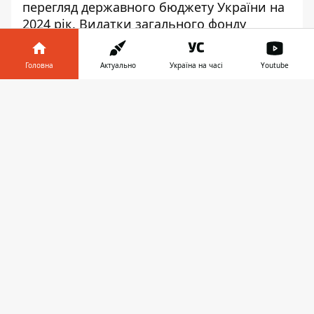
перегляд державного бюджету України на
2024 рік. Видатки загального фонду
держбюджету пропонується збільшити на
близько 500 млрд грн.
Головна
Актуально
Україна на часі
Youtube
Також пропонується прийняти закон про
Інформатор у
підвищення податків для бізнесу і
Завантажити
телефоні
👉
громадян, у тому числі при продажу авто
чи нерухомості. Голова бюджетного
комітету ВР Роксолана Підласа пояснила,
на що саме будуть витрачені кошти.
Планується, що видатки загального фонду
державного бюджету зростуть на 500,3
млрд гривень. При цьому, на потреби
оборони пропонується додатково
спрямувати 495,3 млрд грн: