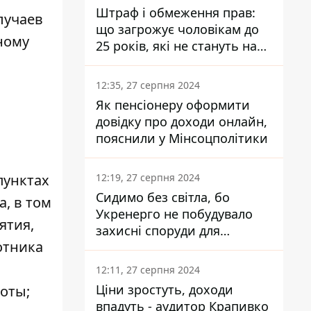
Штраф і обмеження прав:
лучаев
що загрожує чоловікам до
ному
25 років, які не стануть на
військовий облік
12:35, 27 серпня 2024
Як пенсіонеру оформити
довідку про доходи онлайн,
пояснили у Мінсоцполітики
12:19, 27 серпня 2024
пунктах
Сидимо без світла, бо
а, в том
Укренерго не побудувало
ятия,
захисні споруди для
отника
енергетики - нардеп
Кучеренко
12:11, 27 серпня 2024
Ціни зростуть, доходи
оты;
впадуть - аудитор Крапивко