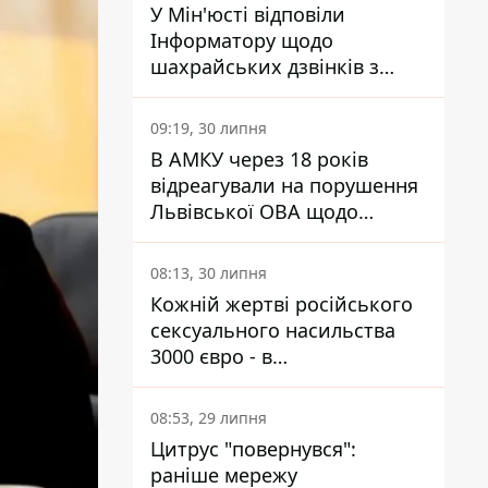
У Мін'юсті відповіли
Інформатору щодо
шахрайських дзвінків з
камери Сумського СІЗО так,
що ніхто нічого не зрозумів
09:19, 30 липня
В АМКУ через 18 років
відреагували на порушення
Львівської ОВА щодо
харчування у закладах
освіти
08:13, 30 липня
Кожній жертві російського
сексуального насильства
3000 євро - в
Мінсоцполітики пояснили
Інформатору, звідки на це
08:53, 29 липня
гроші
Цитрус "повернувся":
раніше мережу