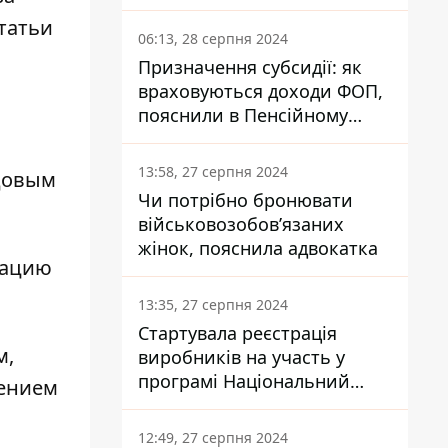
заплатить кожен українець
татьи
06:13, 28 серпня 2024
Призначення субсидії: як
враховуються доходи ФОП,
пояснили в Пенсійному
фонді
13:58, 27 серпня 2024
довым
Чи потрібно бронювати
військовозобов’язаних
жінок, пояснила адвокатка
изацию
13:35, 27 серпня 2024
Стартувала реєстрація
м,
виробників на участь у
програмі Національний
нением
кешбек: як це зробити
через портал Дія
12:49, 27 серпня 2024