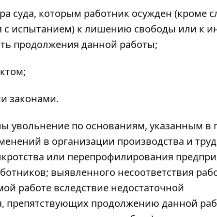
ора суда, которым работник осужден (кроме с
 с испытанием) к лишению свободы или к и
ть продолжения данной работы;
ктом;
ми законами.
ины увольнение по основаниям, указанным в 
изменений в организации производства и труд
нкротства или перепрофилирования предпри
ботников; выявленного несоответствия раб
ой работе вследствие недостаточной
я, препятствующих продолжению данной раб