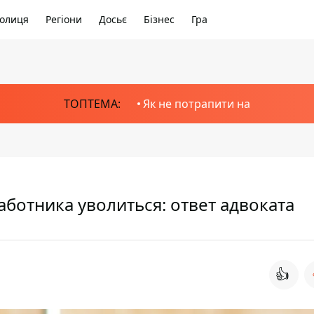
олиця
Регіони
Досьє
Бізнес
Гра
ТОПТЕМА:
Як не потрапити на
аботника уволиться: ответ адвоката
👍