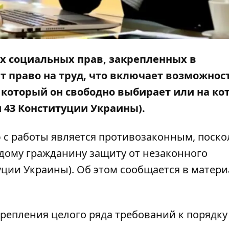
ых социальных прав, закрепленных в
 право на труд, что включает возможнос
 который он свободно выбирает или на к
и 43 Конституции Украины).
с работы является противозаконным, поско
дому гражданину защиту от незаконного
туции Украины). Об этом сообщается в
матери
крепления целого ряда требований к порядку