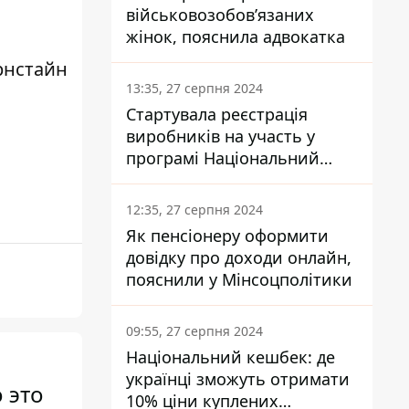
військовозобов’язаних
жінок, пояснила адвокатка
рнстайн
13:35, 27 серпня 2024
Стартувала реєстрація
виробників на участь у
програмі Національний
кешбек: як це зробити
через портал Дія
12:35, 27 серпня 2024
Як пенсіонеру оформити
довідку про доходи онлайн,
пояснили у Мінсоцполітики
09:55, 27 серпня 2024
Національний кешбек: де
українці зможуть отримати
 это
10% ціни куплених