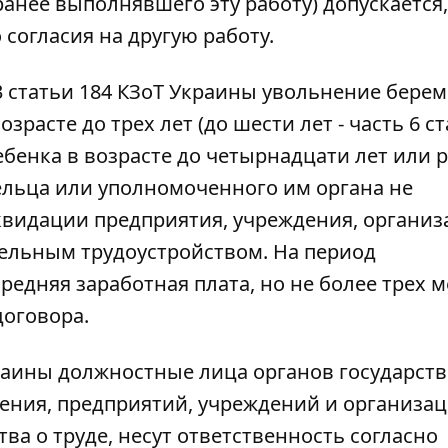
ранее выполнявшего эту работу) допускается,
согласия на другую работу.
3 статьи 184 КЗоТ Украины увольнение бере
асте до трех лет (до шести лет - часть 6 с
ебенка в возрасте до четырнадцати лет или 
льца или уполномоченного им органа не
квидации предприятия, учреждения, организ
тельным трудоустройством. На период
редняя заработная плата, но не более трех 
договора.
краины должностные лица органов государст
ения, предприятий, учреждений и организац
а о труде, несут ответственность согласно