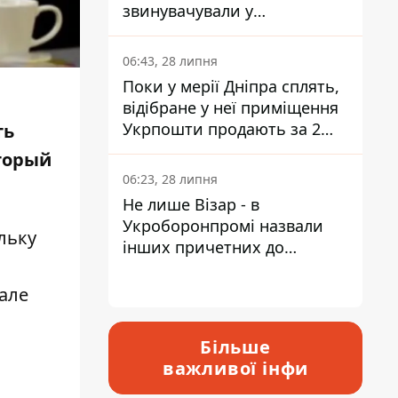
звинувачували у
контрабанді техніки та
ухиленні від сплати
06:43, 28 липня
податків
Поки у мерії Дніпра сплять,
відібране у неї приміщення
Укрпошти продають за 2
ть
мільйони
оторый
06:23, 28 липня
Не лише Візар - в
Укроборонпромі назвали
льку
інших причетних до
катастрофи у Вишневому -
відповідь Інформатору
але
Більше
важливої інфи