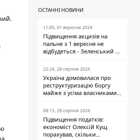
ОСТАННІ НОВИНИ
ний.
11:05, 01 вересня 2024
Підвищення акцизів на
пальне з 1 вересня не
я
відбудеться - Зеленський не
підписав закон
22:24, 28 серпня 2024
Україна домовилася про
реструктуризацію боргу
майже з усіма власниками
єврооблігацій: що це
означає для країни
08:13, 28 серпня 2024
Підвищення податків:
економіст Олексій Кущ
ую
порахував, скільки
за