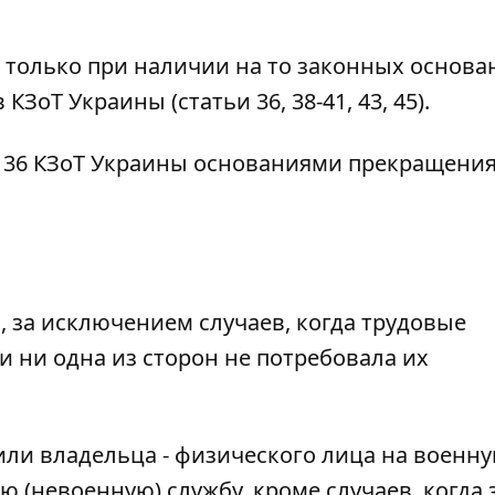
только при наличии на то законных основа
ЗоТ Украины (статьи 36, 38-41, 43, 45).
ей 36 КЗоТ Украины основаниями прекращени
, за исключением случаев, когда трудовые
 ни одна из сторон не потребовала их
или владельца - физического лица на военн
 (невоенную) службу, кроме случаев, когда 