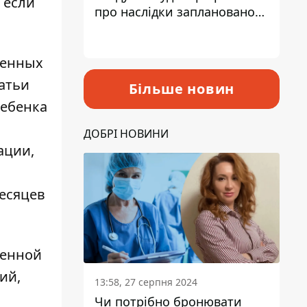
 если
про наслідки запланованого
підвищення податків
менных
татьи
Більше новин
ребенка
ДОБРІ НОВИНИ
ации,
месяцев
венной
ий,
13:58, 27 серпня 2024
Чи потрібно бронювати