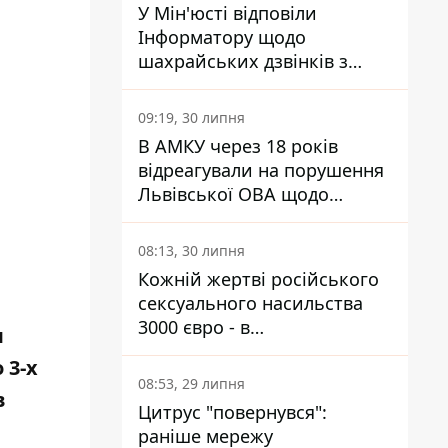
У Мін'юсті відповіли
Інформатору щодо
шахрайських дзвінків з
камери Сумського СІЗО так,
що ніхто нічого не зрозумів
09:19, 30 липня
В АМКУ через 18 років
відреагували на порушення
Львівської ОВА щодо
харчування у закладах
освіти
08:13, 30 липня
Кожній жертві російського
сексуального насильства
3000 євро - в
м
Мінсоцполітики пояснили
 3-х
Інформатору, звідки на це
08:53, 29 липня
в
гроші
Цитрус "повернувся":
раніше мережу