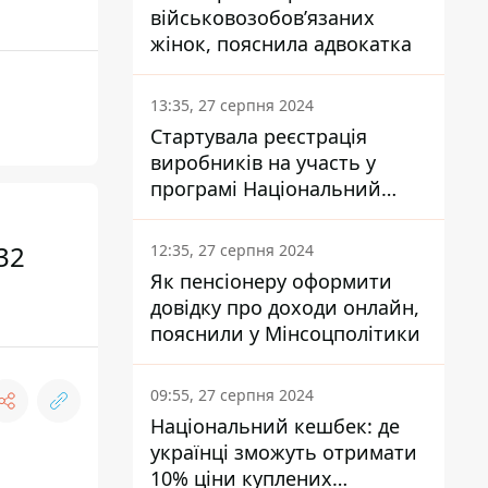
військовозобов’язаних
жінок, пояснила адвокатка
13:35, 27 серпня 2024
Стартувала реєстрація
виробників на участь у
програмі Національний
кешбек: як це зробити
через портал Дія
32
12:35, 27 серпня 2024
Як пенсіонеру оформити
довідку про доходи онлайн,
пояснили у Мінсоцполітики
09:55, 27 серпня 2024
Національний кешбек: де
українці зможуть отримати
10% ціни куплених