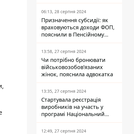
заплатить кожен українець
06:13, 28 серпня 2024
Призначення субсидії: як
враховуються доходи ФОП,
пояснили в Пенсійному
фонді
13:58, 27 серпня 2024
Чи потрібно бронювати
військовозобов’язаних
жінок, пояснила адвокатка
и,
13:35, 27 серпня 2024
Стартувала реєстрація
виробників на участь у
е
програмі Національний
кешбек: як це зробити
через портал Дія
12:49, 27 серпня 2024