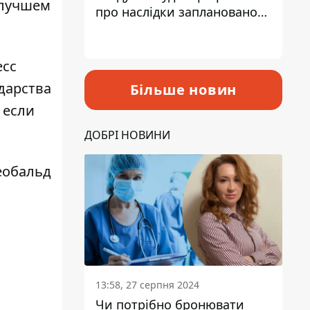
 лучшем
про наслідки запланованого
підвищення податків
есс
дарства
Більше новин
 если
ДОБРІ НОВИНИ
еобальд
13:58, 27 серпня 2024
Чи потрібно бронювати