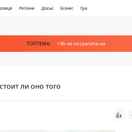
олиця
Регіони
Досьє
Бізнес
Гра
ТОПТЕМА:
Як не потрапити на
стоит ли оно того
👍