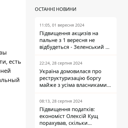
ОСТАННІ НОВИНИ
11:05, 01 вересня 2024
Підвищення акцизів на
пальне з 1 вересня не
відбудеться - Зеленський не
овы
підписав закон
и, есть
22:24, 28 серпня 2024
 ней
Україна домовилася про
реструктуризацію боргу
иальный
майже з усіма власниками
єврооблігацій: що це
означає для країни
08:13, 28 серпня 2024
Підвищення податків:
економіст Олексій Кущ
порахував, скільки