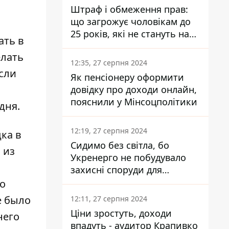
Штраф і обмеження прав:
що загрожує чоловікам до
25 років, які не стануть на
ать в
військовий облік
елать
12:35, 27 серпня 2024
сли
Як пенсіонеру оформити
довідку про доходи онлайн,
пояснили у Мінсоцполітики
дня.
12:19, 27 серпня 2024
ка в
Сидимо без світла, бо
 из
Укренерго не побудувало
захисні споруди для
енергетики - нардеп
но
Кучеренко
е было
12:11, 27 серпня 2024
Ціни зростуть, доходи
него
впадуть - аудитор Крапивко