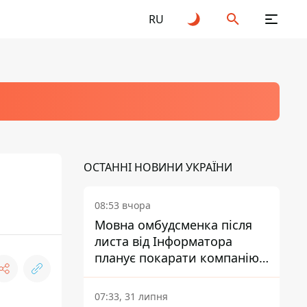
RU
ОСТАННІ НОВИНИ УКРАЇНИ
08:53 вчора
Мовна омбудсменка після
листа від Інформатора
планує покарати компанію-
підрядника ПриватБанку
07:33, 31 липня