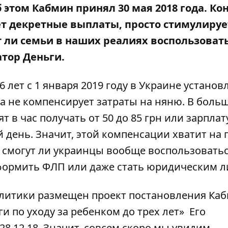
б этом Кабмин
принял
30 мая 2018 года. Ко
ет декретные выплаты, просто стимулируе
т ли семьи в наших реалиях воспользоват
тор Деньги
.
лет с 1 января 2019 году в Украине установ
мма не компенсирует затраты на няню. В боль
 в час получать от 50 до 85 грн или зарплат
й день. Значит, этой компенсации хватит на 
 И смогут ли украинцы вообще воспользоватьс
 оформить ФЛП или даже стать юридическим л
олитики
размещен
проект постановления Ка
 по уходу за ребенком до трех лет» Его
8.12.18. Значит, совсем скоро мы увидим