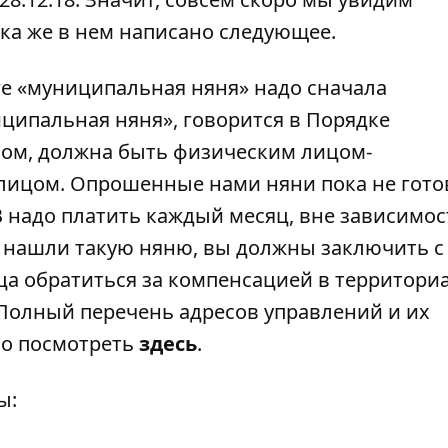
ка же в нем написано следующее.
ге «муниципальная няня» надо сначала
ципальная няня», говорится в Порядке
нком, должна быть физическим лицом-
ицом. Опрошенные нами няни пока не гот
В
надо платить
каждый месяц, вне зависимост
вы нашли такую няню, вы должны заключить с
ца обратиться за компенсацией в территор
Полный перечень адресов управлений и их
но посмотреть
здесь
.
ы: