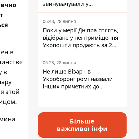
звинувачували у
нечно
контрабанді техніки та
т
ухиленні від сплати
06:43, 28 липня
ься
податків
Поки у мерії Дніпра сплять,
відібране у неї приміщення
Укрпошти продають за 2
лен в
мільйони
шинстве
06:23, 28 липня
у в
Не лише Візар - в
Укроборонпромі назвали
пару
інших причетних до
я этой
катастрофи у Вишневому -
ицом.
відповідь Інформатору
бмина
Більше
важливої інфи