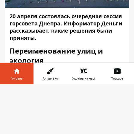
20 апреля состоялась очередная сессия
горсовета Днепра.
Информатор Деньги
рассказывает, какие решения были
приняты.
Переименование улиц и
экология
В городе переименовали 33 улицы,
Головна
Актуально
Україна на часі
Youtube
носящие связанные с Россией названия.
Подробнее о новых названиях мы
писали
Інформатор у
Завантажити
тут
. Процесс продолжится. Как заявил мэр
телефоні
👉
города Борис Филатов, связанных с РФ
названий десятки, их нужно будет
переименовывать постепенно, ведь пока
сложно придумать столько названий.