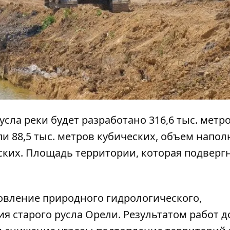
усла реки будет разработано 316,6 тыс. метр
и 88,5 тыс. метров кубических, объем напо
ских. Площадь территории, которая подверг
овление природного гидрологического,
ия старого русла Орели. Результатом работ 