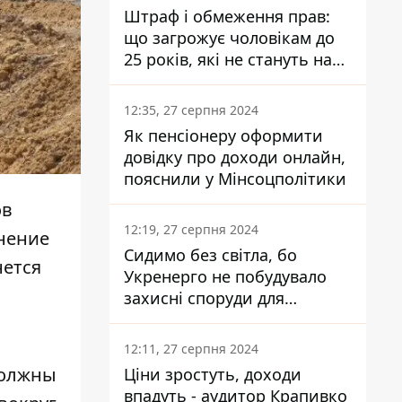
Штраф і обмеження прав:
що загрожує чоловікам до
25 років, які не стануть на
військовий облік
12:35, 27 серпня 2024
Як пенсіонеру оформити
довідку про доходи онлайн,
пояснили у Мінсоцполітики
ов
12:19, 27 серпня 2024
лнение
Сидимо без світла, бо
нется
Укренерго не побудувало
захисні споруди для
енергетики - нардеп
Кучеренко
12:11, 27 серпня 2024
должны
Ціни зростуть, доходи
впадуть - аудитор Крапивко