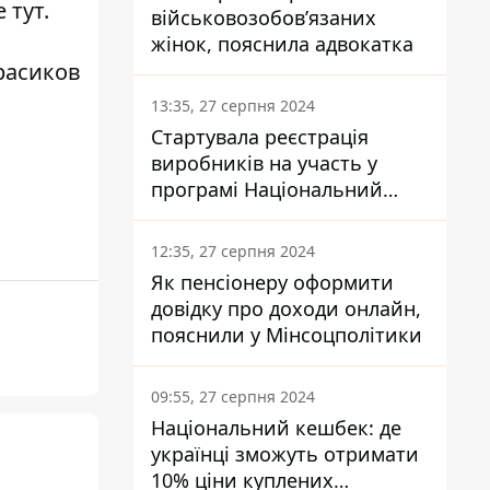
те
тут
.
військовозобов’язаних
жінок, пояснила адвокатка
расиков
13:35, 27 серпня 2024
Стартувала реєстрація
виробників на участь у
програмі Національний
кешбек: як це зробити
через портал Дія
12:35, 27 серпня 2024
Як пенсіонеру оформити
довідку про доходи онлайн,
пояснили у Мінсоцполітики
09:55, 27 серпня 2024
Національний кешбек: де
українці зможуть отримати
10% ціни куплених