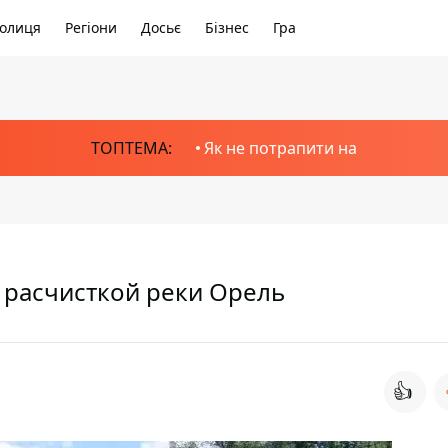
олиця
Регіони
Досьє
Бізнес
Гра
ТОПТЕМА:
Як не потрапити на
 расчисткой реки Орель
👍