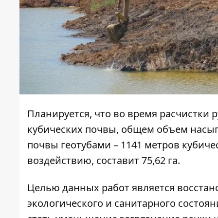
Планируется, что во время расчистки р
кубических почвы, общем объем насып
почвы геотубами – 1141 метров кубиче
воздействию, составит 75,62 га.
Целью данных работ является восстан
экологического и санитарного состоян