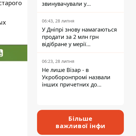
старого
звинувачували у
контрабанді техніки та
ухиленні від сплати
06:43, 28 липня
ых
податків
У Дніпрі знову намагаються
продати за 2 млн грн
відібране у мерії
приміщення Укрпошти
06:23, 28 липня
Не лише Візар - в
Укроборонпромі назвали
інших причетних до
катастрофи у Вишневому -
відповідь Інформатору
Більше
важливої інфи