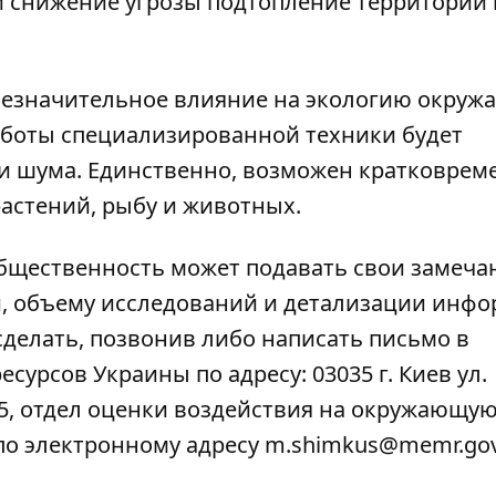
и снижение угрозы подтопление территорий 
 незначительное влияние на экологию окру
работы специализированной техники будет
 и шума. Единственно, возможен кратковре
астений, рыбу и животных.
общественность может подавать свои замеча
и, объему исследований и детализации инф
сделать, позвонив либо написать письмо в
урсов Украины по адресу: 03035 г. Киев ул.
5, отдел оценки воздействия на окружающую
бо по электронному адресу m.shimkus@memr.gov