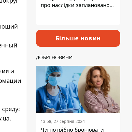
вокруг
про наслідки запланованого
підвищення податків
жающий
Більше новин
менный
ДОБРІ НОВИНИ
ния и
ормации
 среду:
.ua.
13:58, 27 серпня 2024
Чи потрібно бронювати