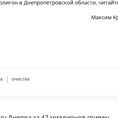
полигон в Днепропетровской области, читай
Максим К
КА
ОЧИСТКА
егу Днепра за 47 миллионов гривен