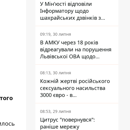
У Мін'юсті відповіли
Інформатору щодо
шахрайських дзвінків з
камери Сумського СІЗО так,
що ніхто нічого не зрозумів
09:19, 30 липня
В АМКУ через 18 років
відреагували на порушення
Львівської ОВА щодо
харчування у закладах
освіти
08:13, 30 липня
Кожній жертві російського
сексуального насильства
3000 євро - в
того
Мінсоцполітики пояснили
Інформатору, звідки на це
08:53, 29 липня
гроші
Цитрус "повернувся":
илось
раніше мережу