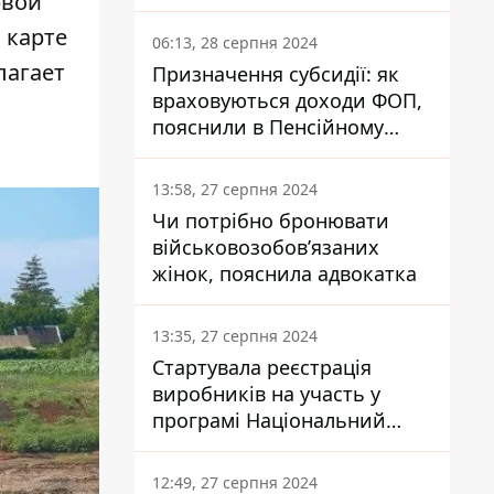
рвой
заплатить кожен українець
 карте
06:13, 28 серпня 2024
лагает
Призначення субсидії: як
враховуються доходи ФОП,
пояснили в Пенсійному
фонді
13:58, 27 серпня 2024
Чи потрібно бронювати
військовозобов’язаних
жінок, пояснила адвокатка
13:35, 27 серпня 2024
Стартувала реєстрація
виробників на участь у
програмі Національний
кешбек: як це зробити
через портал Дія
12:49, 27 серпня 2024