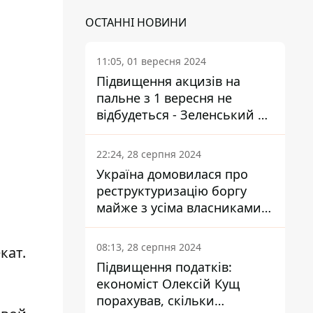
ОСТАННІ НОВИНИ
11:05, 01 вересня 2024
Підвищення акцизів на
пальне з 1 вересня не
відбудеться - Зеленський не
підписав закон
22:24, 28 серпня 2024
Україна домовилася про
реструктуризацію боргу
майже з усіма власниками
єврооблігацій: що це
означає для країни
08:13, 28 серпня 2024
кат.
Підвищення податків:
економіст Олексій Кущ
порахував, скільки