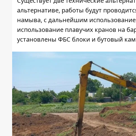
Существует две технические альтерна
альтернативе, работы будут проводитс
намыва, с дальнейшим использованием
использование плавучих кранов на бар
установлены ФБС блоки и бутовый кам