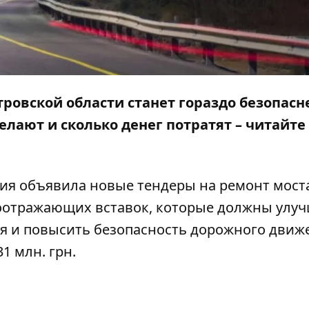
овской области станет гораздо безопасн
делают и сколько денег потратят – читайте
ия объявила новые тендеры на ремонт мост
тоотражающих вставок, которые должны улу
мя и повысить безопасность дорожного движ
1 млн. грн.