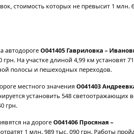
ок, стоимость которых не превысит 1 млн. 6
на автодороге
О041405 Гавриловка – Иванов
0 грн. На участке длиной 4,99 км установят 7
ной полосы и пешеходных переходов.
ороге местного значения
О041403 Андреевка
анируется установить 548 светоотражающих в
0 грн.
оявятся на дороге
О041406 Просяная –
потратят 1 млн. 989 тыс. 090 грн. Работы прой