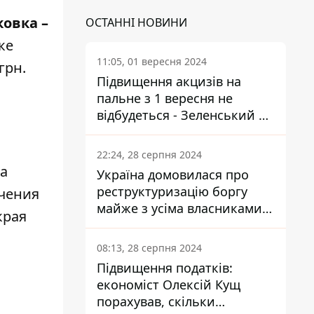
ковка –
ОСТАННІ НОВИНИ
ке
11:05, 01 вересня 2024
грн.
Підвищення акцизів на
пальне з 1 вересня не
відбудеться - Зеленський не
підписав закон
22:24, 28 серпня 2024
На
Україна домовилася про
реструктуризацію боргу
ачения
майже з усіма власниками
края
єврооблігацій: що це
означає для країни
08:13, 28 серпня 2024
Підвищення податків:
економіст Олексій Кущ
порахував, скільки