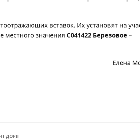
светоотражающих вставок. Их установят на уча
ге местного значения
С041422 Березовое –
Елена М
Т ДОРІГ