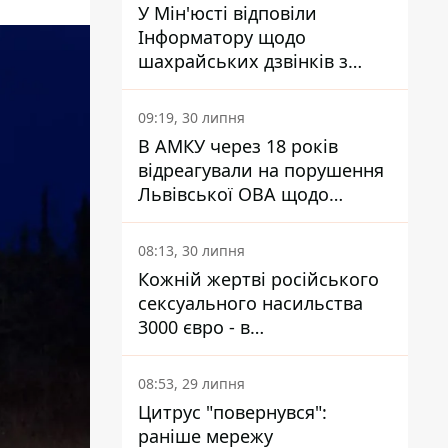
У Мін'юсті відповіли
Інформатору щодо
шахрайських дзвінків з
камери Сумського СІЗО так,
що ніхто нічого не зрозумів
09:19, 30 липня
В АМКУ через 18 років
відреагували на порушення
Львівської ОВА щодо
харчування у закладах
освіти
08:13, 30 липня
Кожній жертві російського
сексуального насильства
3000 євро - в
Мінсоцполітики пояснили
Інформатору, звідки на це
08:53, 29 липня
гроші
Цитрус "повернувся":
раніше мережу