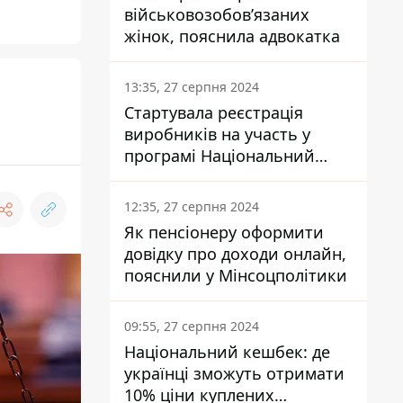
військовозобов’язаних
жінок, пояснила адвокатка
13:35, 27 серпня 2024
Стартувала реєстрація
виробників на участь у
програмі Національний
кешбек: як це зробити
через портал Дія
12:35, 27 серпня 2024
Як пенсіонеру оформити
довідку про доходи онлайн,
пояснили у Мінсоцполітики
09:55, 27 серпня 2024
Національний кешбек: де
українці зможуть отримати
10% ціни куплених