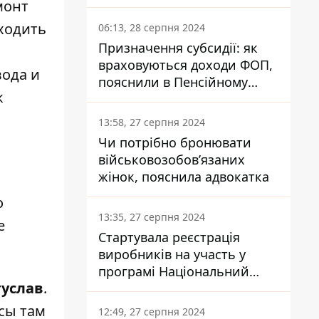
заплатить кожен українець
монт
оходить
06:13, 28 серпня 2024
Призначення субсидії: як
враховуються доходи ФОП,
вода и
пояснили в Пенсійному
к
фонді
13:58, 27 серпня 2024
Чи потрібно бронювати
військовозобов’язаних
жінок, пояснила адвокатка
о
13:35, 27 серпня 2024
е
Стартувала реєстрація
виробників на участь у
програмі Національний
гуслав
.
кешбек: як це зробити
через портал Дія
сы там
12:49, 27 серпня 2024