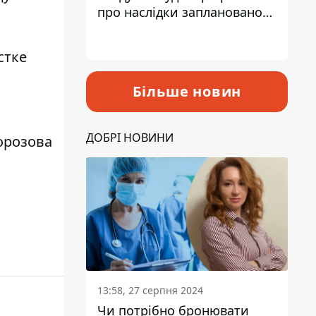
про наслідки запланованого
підвищення податків
стке
Більше новин
ДОБРІ НОВИНИ
орозова
13:58, 27 серпня 2024
Чи потрібно бронювати