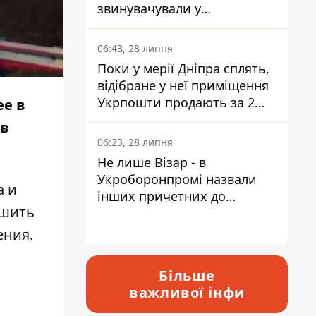
звинувачували у
контрабанді техніки та
ухиленні від сплати
06:43, 28 липня
податків
Поки у мерії Дніпра сплять,
відібране у неї приміщення
Укрпошти продають за 2
ее в
мільйони
 в
06:23, 28 липня
Не лише Візар - в
Укроборонпромі назвали
а и
інших причетних до
чшить
катастрофи у Вишневому -
відповідь Інформатору
ения.
Більше
важливої інфи