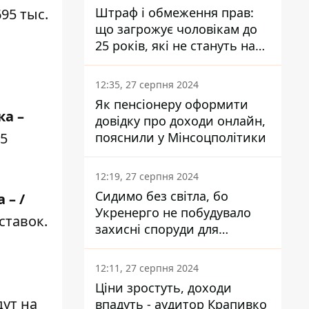
Штраф і обмеження прав:
95 тыс.
що загрожує чоловікам до
25 років, які не стануть на
військовий облік
12:35, 27 серпня 2024
Як пенсіонеру оформити
ка –
довідку про доходи онлайн,
пояснили у Мінсоцполітики
15
12:19, 27 серпня 2024
Сидимо без світла, бо
 – /
Укренерго не побудувало
ставок.
захисні споруди для
енергетики - нардеп
Кучеренко
12:11, 27 серпня 2024
Ціни зростуть, доходи
дут на
впадуть - аудитор Крапивко