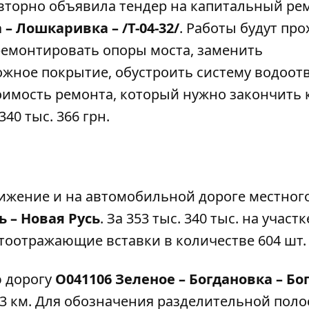
вторно объявила тендер на капитальный ре
 – Лошкаривка – /Т-04-32/
. Работы будут пр
тремонтировать опоры моста, заменить
жное покрытие, обустроить систему водоот
оимость ремонта, который нужно закончить 
340 тыс. 366 грн.
ижение и на автомобильной дороге местног
ь – Новая Русь
. За 353 тыс. 340 тыс. на участк
тоотражающие вставки в количестве 604 шт.
ю дорогу
О041106 Зеленое – Богдановка – Бо
23 км. Для обозначения разделительной поло