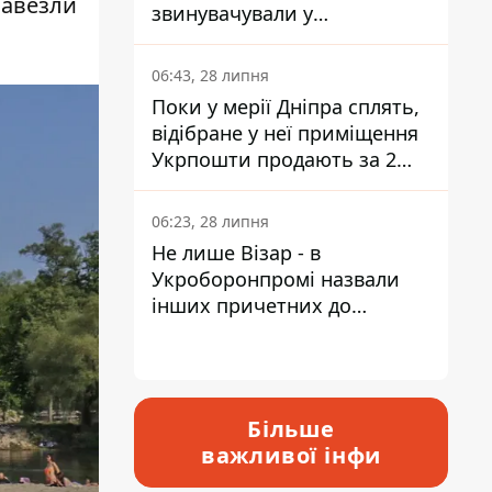
завезли
звинувачували у
контрабанді техніки та
ухиленні від сплати
06:43, 28 липня
податків
Поки у мерії Дніпра сплять,
відібране у неї приміщення
Укрпошти продають за 2
мільйони
06:23, 28 липня
Не лише Візар - в
Укроборонпромі назвали
інших причетних до
катастрофи у Вишневому -
відповідь Інформатору
Більше
важливої інфи