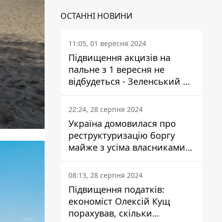
ОСТАННІ НОВИНИ
11:05, 01 вересня 2024
Підвищення акцизів на
пальне з 1 вересня не
відбудеться - Зеленський не
підписав закон
22:24, 28 серпня 2024
Україна домовилася про
реструктуризацію боргу
майже з усіма власниками
єврооблігацій: що це
означає для країни
08:13, 28 серпня 2024
Підвищення податків:
економіст Олексій Кущ
порахував, скільки