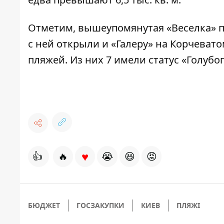
Отметим, вышеупомянутая
«Веселка» 
с ней открыли и «Галеру» на Корчевато
пляжей. Из них 7 имели статус «Голубог
♥
👍
🔥
😭
😆
😡
БЮДЖЕТ
ГОСЗАКУПКИ
КИЕВ
ПЛЯЖІ