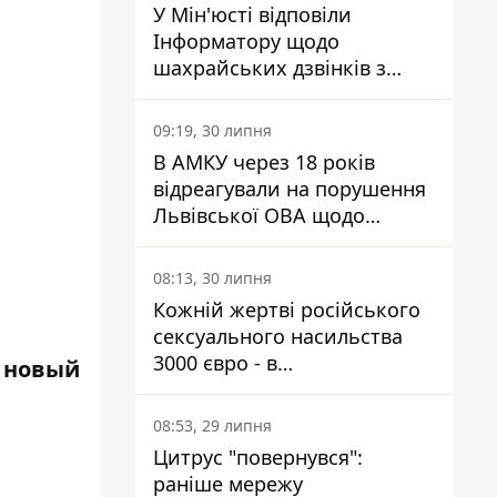
У Мін'юсті відповіли
Інформатору щодо
шахрайських дзвінків з
камери Сумського СІЗО так,
що ніхто нічого не зрозумів
09:19, 30 липня
В АМКУ через 18 років
відреагували на порушення
Львівської ОВА щодо
харчування у закладах
освіти
08:13, 30 липня
Кожній жертві російського
сексуального насильства
3000 євро - в
т новый
Мінсоцполітики пояснили
Інформатору, звідки на це
08:53, 29 липня
гроші
Цитрус "повернувся":
раніше мережу