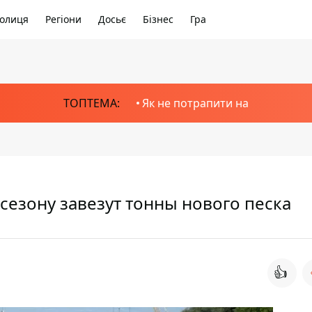
олиця
Регіони
Досьє
Бізнес
Гра
ТОПТЕМА:
Як не потрапити на
 сезону завезут тонны нового песка
👍