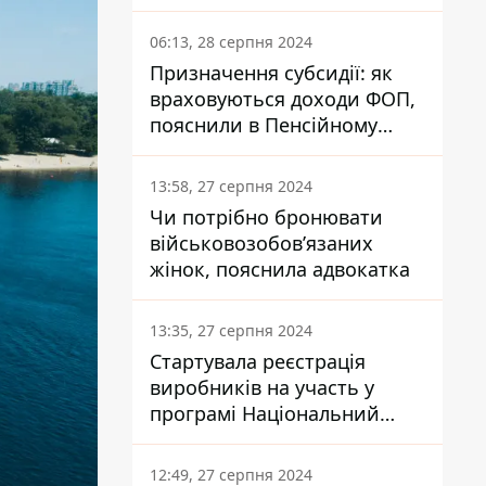
заплатить кожен українець
06:13, 28 серпня 2024
Призначення субсидії: як
враховуються доходи ФОП,
пояснили в Пенсійному
фонді
13:58, 27 серпня 2024
Чи потрібно бронювати
військовозобов’язаних
жінок, пояснила адвокатка
13:35, 27 серпня 2024
Стартувала реєстрація
виробників на участь у
програмі Національний
кешбек: як це зробити
через портал Дія
12:49, 27 серпня 2024