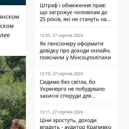
Штраф і обмеження прав:
що загрожує чоловікам до
ианском
25 років, які не стануть на
вском
військовий облік
олее
12:35, 27 серпня 2024
Як пенсіонеру оформити
довідку про доходи онлайн,
пояснили у Мінсоцполітики
12:19, 27 серпня 2024
Сидимо без світла, бо
Укренерго не побудувало
захисні споруди для
енергетики - нардеп
Кучеренко
12:11, 27 серпня 2024
Ціни зростуть, доходи
впадуть - аудитор Крапивко