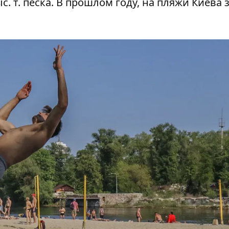
с. т. песка. В прошлом году,
на пляжи Киева 