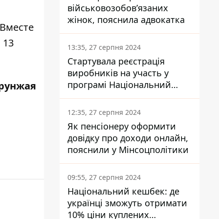
військовозобов’язаних
жінок, пояснила адвокатка
 Вместе
 13
13:35, 27 серпня 2024
Стартувала реєстрація
виробників на участь у
програмі Національний
рунжая
кешбек: як це зробити
через портал Дія
12:35, 27 серпня 2024
Як пенсіонеру оформити
довідку про доходи онлайн,
пояснили у Мінсоцполітики
09:55, 27 серпня 2024
Національний кешбек: де
українці зможуть отримати
10% ціни куплених