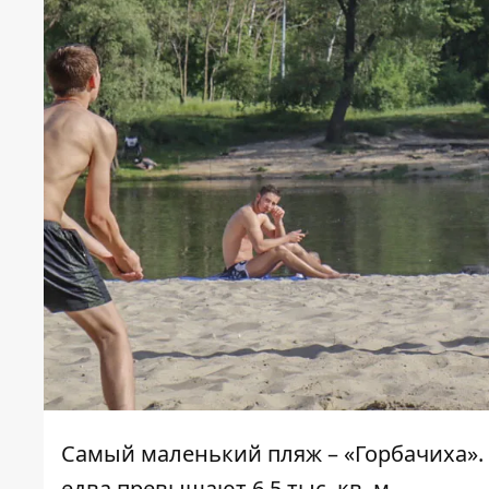
Самый маленький пляж – «Горбачиха». Е
едва превышают 6,5 тыс. кв. м.