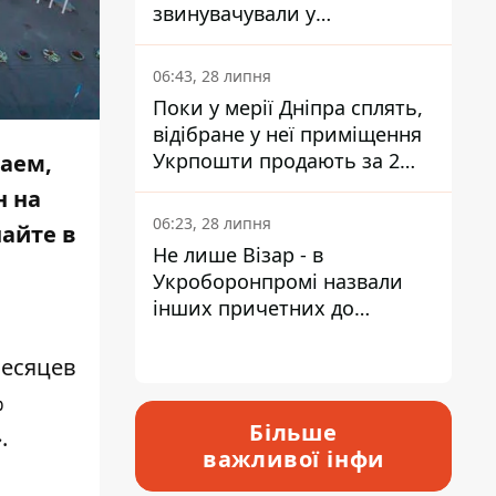
звинувачували у
контрабанді техніки та
ухиленні від сплати
06:43, 28 липня
податків
Поки у мерії Дніпра сплять,
відібране у неї приміщення
Укрпошти продають за 2
заем,
мільйони
н на
06:23, 28 липня
найте в
Не лише Візар - в
Укроборонпромі назвали
інших причетних до
катастрофи у Вишневому -
відповідь Інформатору
месяцев
%
Більше
.
важливої інфи