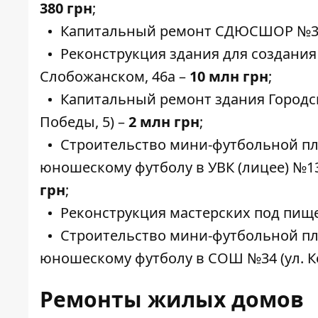
380 грн
;
Капитальный ремонт СДЮСШОР №3 (у
Реконструкция здания для создания
Слобожанском, 46а –
10 млн грн
;
Капитальный ремонт здания Городск
Победы, 5) –
2 млн грн
;
Строительство мини-футбольной пл
юношескому футболу в УВК (лицее) №13
грн
;
Реконструкция мастерских под пище
Строительство мини-футбольной пл
юношескому футболу в СОШ №34 (ул. Ке
Ремонты жилых домов