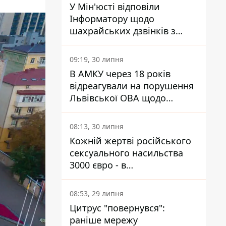
У Мін'юсті відповіли
Інформатору щодо
шахрайських дзвінків з
камери Сумського СІЗО так,
що ніхто нічого не зрозумів
09:19, 30 липня
В АМКУ через 18 років
відреагували на порушення
Львівської ОВА щодо
харчування у закладах
освіти
08:13, 30 липня
Кожній жертві російського
сексуального насильства
3000 євро - в
Мінсоцполітики пояснили
Інформатору, звідки на це
08:53, 29 липня
гроші
Цитрус "повернувся":
раніше мережу