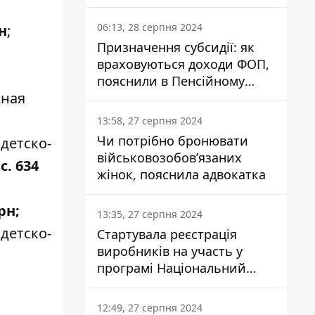
заплатить кожен українець
06:13, 28 серпня 2024
н
;
Призначення субсидії: як
враховуються доходи ФОП,
пояснили в Пенсійному
жная
фонді
13:58, 27 серпня 2024
Чи потрібно бронювати
детско-
військовозобов’язаних
с. 634
жінок, пояснила адвокатка
рн;
13:35, 27 серпня 2024
детско-
Стартувала реєстрація
виробників на участь у
програмі Національний
кешбек: як це зробити
через портал Дія
12:49, 27 серпня 2024