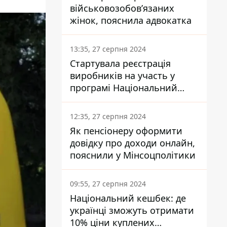
військовозобов’язаних
жінок, пояснила адвокатка
13:35, 27 серпня 2024
Стартувала реєстрація
виробників на участь у
програмі Національний
кешбек: як це зробити
через портал Дія
12:35, 27 серпня 2024
Як пенсіонеру оформити
довідку про доходи онлайн,
пояснили у Мінсоцполітики
09:55, 27 серпня 2024
Національний кешбек: де
українці зможуть отримати
10% ціни куплених