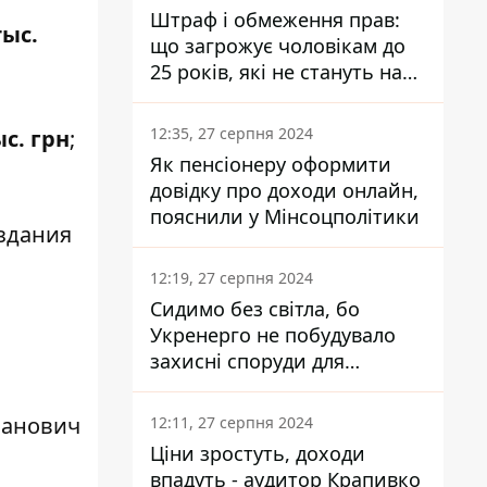
Штраф і обмеження прав:
тыс.
що загрожує чоловікам до
25 років, які не стануть на
військовий облік
12:35, 27 серпня 2024
ыс. грн
;
Як пенсіонеру оформити
довідку про доходи онлайн,
пояснили у Мінсоцполітики
здания
12:19, 27 серпня 2024
Сидимо без світла, бо
Укренерго не побудувало
захисні споруди для
енергетики - нардеп
Кучеренко
ланович
12:11, 27 серпня 2024
Ціни зростуть, доходи
впадуть - аудитор Крапивко