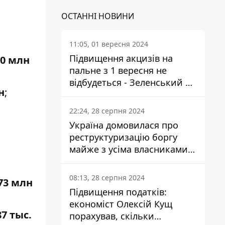
ОСТАННІ НОВИНИ
11:05, 01 вересня 2024
Підвищення акцизів на
0 млн
пальне з 1 вересня не
відбудеться - Зеленський не
н
;
підписав закон
22:24, 28 серпня 2024
Україна домовилася про
реструктуризацію боргу
майже з усіма власниками
єврооблігацій: що це
означає для країни
08:13, 28 серпня 2024
73 млн
Підвищення податків:
економіст Олексій Кущ
87 тыс.
порахував, скільки