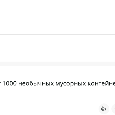
Г
ят 1000 необычных мусорных контейн
👍