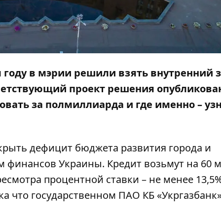
 году в мэрии решили взять внутренний 
тветствующий
проект решения
опубликова
ровать за полмиллиарда и где именно – уз
крыть дефицит бюджета развития города и
 финансов Украины. Кредит возьмут на 60 
есмотра процентной ставки – не менее 13,5
ка что государственном ПАО КБ «Укргазбанк»