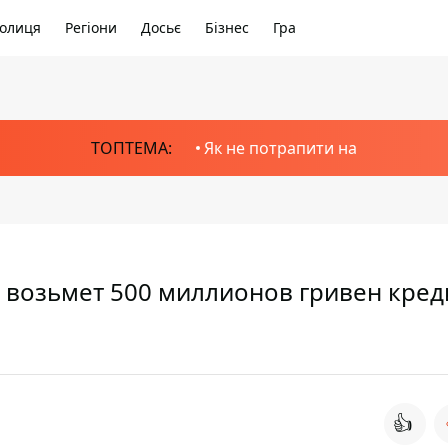
олиця
Регіони
Досьє
Бізнес
Гра
ТОПТЕМА:
Як не потрапити на
 возьмет 500 миллионов гривен кред
👍