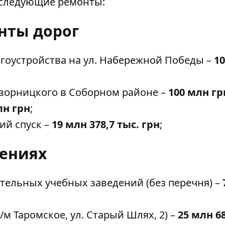
 следующие ремонты:
нты дорог
гоустройства на ул. Набережной Победы –
10
Яворницкого в Соборном районе –
100 млн гр
лн грн
;
ий спуск –
19 млн 378,7 тыс. грн
;
дениях
ельных учебных заведений (без перечня) –
м Таромское, ул. Старый Шлях, 2) –
25 млн 6