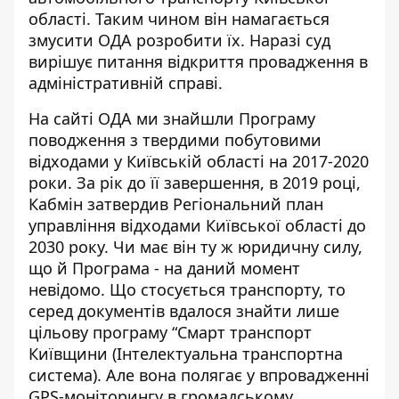
області. Таким чином він намагається
змусити ОДА розробити їх. Наразі суд
вирішує питання відкриття провадження в
адміністративній справі.
На сайті ОДА ми знайшли
Програму
поводження з твердими побутовими
відходами
у Київській області на 2017-2020
роки. За рік до її завершення, в 2019 році,
Кабмін затвердив Регіональний план
управління відходами Київської області до
2030 року. Чи має він ту ж юридичну силу,
що й Програма - на даний момент
невідомо.
Що стосується транспорту, то
серед документів вдалося знайти лише
цільову програму
“Смарт транспорт
Київщини (Інтелектуальна транспортна
система). Але вона полягає у
впровадженні
GPS-моніторингу в громадському