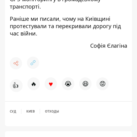
транспорті.
Раніше ми писали,
чому на Київщині
протестували та перекривали дорогу під
час війни
.
Софія Єлагіна
♥
🔥
😭
😆
😡
👍
СУД
КИЕВ
ОТХОДЫ