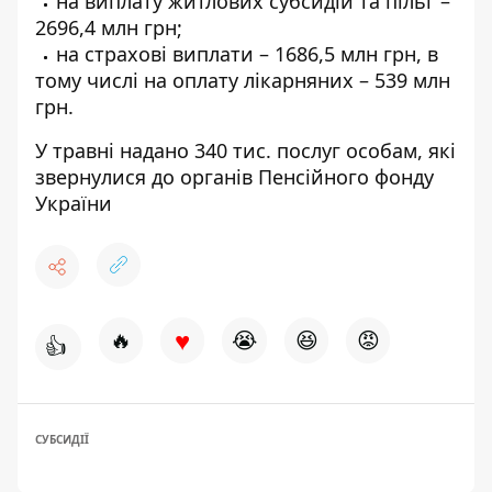
на виплату житлових субсидій та пільг –
2696,4 млн грн;
на страхові виплати – 1686,5 млн грн, в
тому числі на оплату лікарняних – 539 млн
грн.
У травні надано 340 тис. послуг особам, які
звернулися до органів Пенсійного фонду
України
♥
🔥
😭
😆
😡
👍
СУБСИДІЇ