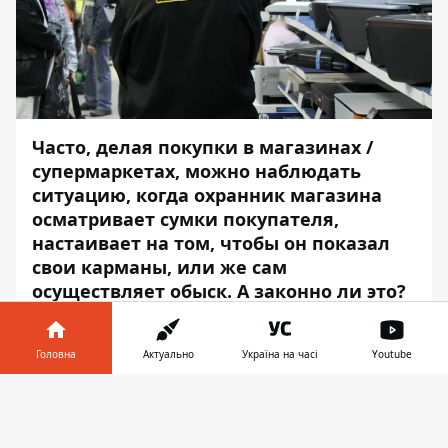
Часто, делая покупки в магазинах /
супермаркетах, можно наблюдать
ситуацию, когда охранник магазина
осматривает сумки покупателя,
настаивает на том, чтобы он показал
свои карманы, или же сам
осуществляет обыск. А законно ли это?
Ответ на этот вопрос дали в посте
телеграм-канала Адвокат права
.
Головна
Актуально
Україна на часі
Youtube
Деятельность работника охраны
Інформатор у
Завантажити
магазина/супермаркета регулирует Закон
телефоні
👉
Украины «Об охранной деятельности». По