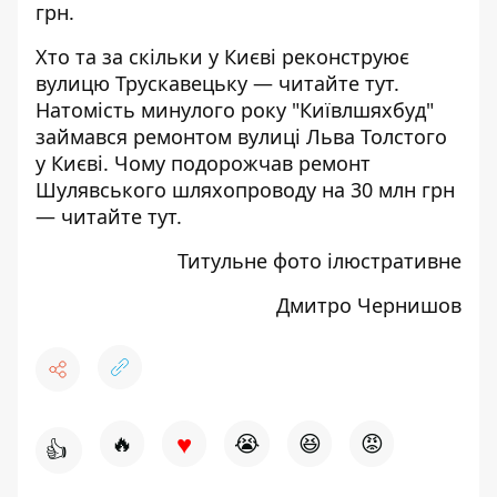
грн.
Хто та за скільки у Києві реконструює
вулицю Трускавецьку —
читайте тут
.
Натомість минулого року "Київлшяхбуд"
займався
ремонтом вулиці Льва Толстого
у Києві. Чому подорожчав ремонт
Шулявського шляхопроводу на 30 млн грн
—
читайте тут
.
Титульне фото ілюстративне
Дмитро Чернишов
♥
🔥
😭
😆
😡
👍