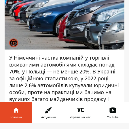
У Німеччині частка компаній у торгівлі
вживаними автомобілями складає понад
70%, у Польщі — не менше 20%. В Україні,
за офіційною статистикою, у 2022 році
лише 2,6% автомобілів купували юридичні
особи, проте на практиці ми бачимо на
вулицях багато майданчиків продажу і
їхня кількість зростає. Такі компанії
фактично торгують автомобілями з
Головна
Актуально
Україна на часі
Youtube
пробігом, проте в офіційній статистиці не
фігурують. Чому так відбувається? Хто