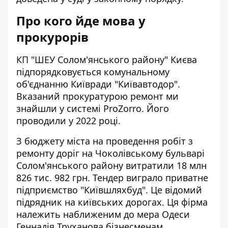
Про кого йде мова у
прокурорів
КП "ШЕУ Солом'янського району" Києва
підпорядковується
комунальному
об'єднанню Київради "Київавтодор".
Вказаний прокуратурою ремонт ми
знайшли
у системі ProZorro. Його
проводили у 2022 році.
З бюджету міста на проведення робіт з
ремонту доріг на Чоколівському бульварі
Солом'янського району витратили 18 млн
826 тис. 982 грн. Тендер виграло приватне
підприємство "Київшляхбуд". Це відомий
підрядник на київських дорогах. Ця фірма
належить наближеним до мера Одеси
Геннадія Труханова бізнесменам.