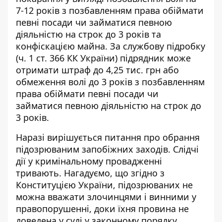
7-12 років з позбавленням права обіймати
певні посади чи займатися певною
діяльністю на строк до 3 років та
конфіскацією майна. За службову підробку
(ч. 1 ст. 366 КК України) підрядник
може
отримати
штраф до 4,25 тис. грн або
обмеження волі до 3 років з позбавленням
права обіймати певні посади чи
займатися певною діяльністю на строк до
3 років.
Наразі вирішується питання про обрання
підозрюваним запобіжних заходів. Слідчі
дії у кримінальному провадженні
тривають. Нагадуємо, що згідно з
Конституцією України, підозрюваних не
можна вважати злочинцями і винними у
правопорушенні, доки їхня провина не
доведена у суді у законному порядку.