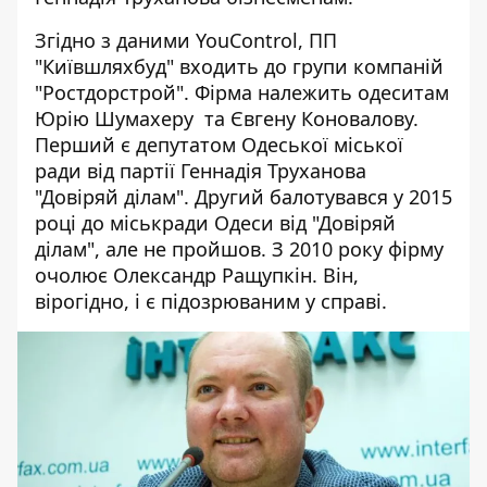
Згідно з даними
YouControl
, ПП
"Київшляхбуд" входить до групи компаній
"Ростдорстрой". Фірма належить одеситам
Юрію Шумахеру та Євгену Коновалову
.
Перший є депутатом Одеської міської
ради від партії Геннадія Труханова
"Довіряй ділам". Другий балотувався у 2015
році до міськради Одеси від "Довіряй
ділам", але не пройшов. З 2010 року фірму
очолює Олександр Ращупкін. Він,
вірогідно, і є підозрюваним у справі.