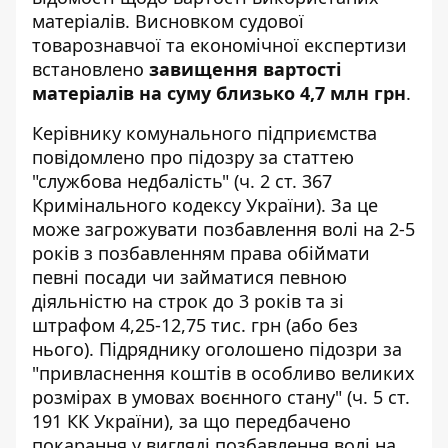
матеріалів. Висновком судової
товарознавчої та економічної експертизи
встановлено
завищення вартості
матеріалів на суму близько 4,7 млн грн
.
Керівнику комунального підприємства
повідомлено про підозру за статтею
"службова недбалість" (ч. 2 ст. 367
Кримінального кодексу України). За це
може
загрожувати
позбавлення волі на 2-5
років з позбавленням права обіймати
певні посади чи займатися певною
діяльністю на строк до 3 років та зі
штрафом 4,25-12,75 тис. грн (або без
нього). Підряднику оголошено підозри за
"привласнення коштів в особливо великих
розмірах в умовах воєнного стану" (ч. 5 ст.
191 КК України), за що передбачено
покарання у вигляді позбавлення волі на