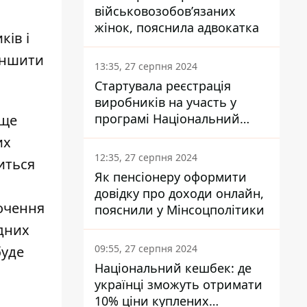
військовозобов’язаних
жінок, пояснила адвокатка
ків і
еншити
13:35, 27 серпня 2024
Стартувала реєстрація
виробників на участь у
програмі Національний
 ще
кешбек: як це зробити
их
через портал Дія
12:35, 27 серпня 2024
иться
Як пенсіонеру оформити
довідку про доходи онлайн,
рочення
пояснили у Мінсоцполітики
одних
09:55, 27 серпня 2024
буде
Національний кешбек: де
українці зможуть отримати
10% ціни куплених