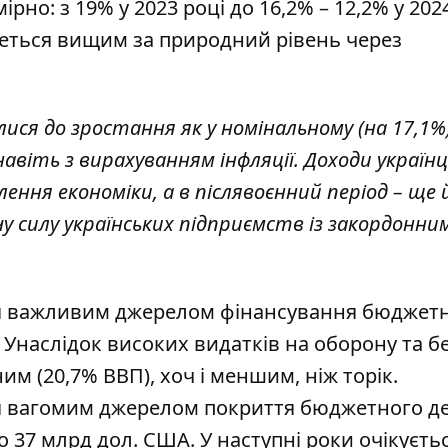
рно: з 19% у 2023 році до 16,2% – 12,2% у 202
еться вищим за природний рівень через
ися до зростання як у номінальному (на 17,1%)
навіть з вирахуванням інфляції. Доходи українц
ння економіки, а в післявоєнний період – ще й
чу силу українських підприємств із закордонни
я важливим джерелом фінансування бюджет
. Унаслідок високих видатків на оборону та б
им (20,7% ВВП), хоч і меншим, ніж торік.
 вагомим джерелом покриття бюджетного де
 37 млрд дол. США. У наступні роки очікуєть