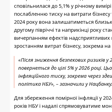
сповільнилася до 5,1% у річному вимірі
послабленню тиску на витрати бізнесу т
2024 року вона залишатиметься близько
другому півріччі та наприкінці року с
вичерпанням ефектів надсприятливих 
зростанням витрат бізнесу, зокрема на 
«Після зниження безпекових ризиків у 
повернеться до цілі 5% у 2026 році. 
інфляційного тиску, зокрема через зде
політика НБУ», – зазначили у Нацбанку
Для збереження помірної інфляції у 202
років НБУ і надалі спрямовуватиме моне