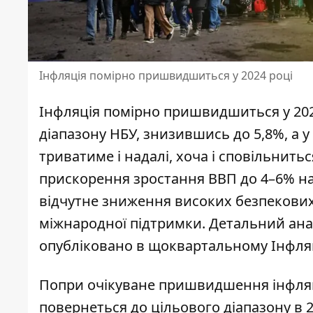
Інфляція помірно пришвидшиться у 2024 році
Інфляція помірно пришвидшиться у 2024
діапазону НБУ, знизившись до 5,8%, а у
триватиме і надалі, хоча і сповільнитьс
прискорення зростання ВВП до 4–6% на
відчутне зниження високих безпекових 
міжнародної підтримки. Детальний анал
опубліковано в щоквартальному Інфляці
Попри очікуване пришвидшення інфляці
повернеться до цільового діапазону в 