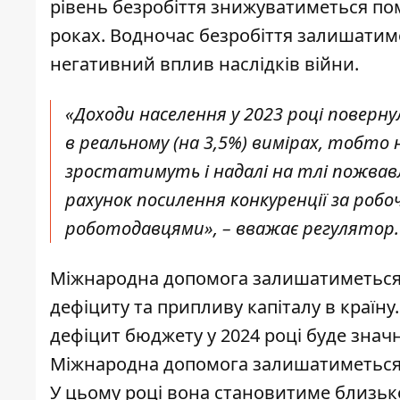
рівень безробіття знижуватиметься помі
роках. Водночас безробіття залишатим
негативний вплив наслідків війни.
«Доходи населення у 2023 році повернул
в реальному (на 3,5%) вимірах, тобто 
зростатимуть і надалі на тлі пожвавле
рахунок посилення конкуренції за робо
роботодавцями», – вважає регулятор.
Міжнародна допомога залишатиметьс
дефіциту та припливу капіталу в країну
дефіцит бюджету у 2024 році буде значн
Міжнародна допомога залишатиметься
У цьому році вона становитиме близько