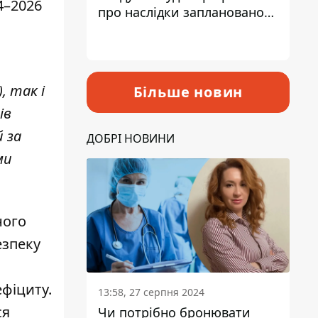
4–2026
про наслідки запланованого
підвищення податків
, так і
Більше новин
ів
 за
ДОБРІ НОВИНИ
ми
ного
езпеку
фіциту.
13:58, 27 серпня 2024
ся
Чи потрібно бронювати