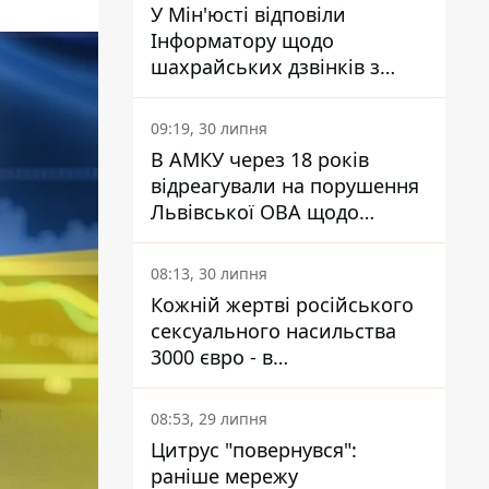
У Мін'юсті відповіли
Інформатору щодо
шахрайських дзвінків з
камери Сумського СІЗО так,
що ніхто нічого не зрозумів
09:19, 30 липня
В АМКУ через 18 років
відреагували на порушення
Львівської ОВА щодо
харчування у закладах
освіти
08:13, 30 липня
Кожній жертві російського
сексуального насильства
3000 євро - в
Мінсоцполітики пояснили
Інформатору, звідки на це
08:53, 29 липня
гроші
Цитрус "повернувся":
раніше мережу