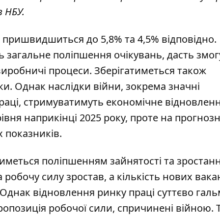
в НБУ.
 пришвидшиться до 5,8% та 4,5% відповідно.
 загальне поліпшення очікувань, дасть змог
виробничі процеси. Зберігатиметься також
и. Однак наслідки війни, зокрема значні
праці, стримуватимуть економічне відновлен
івня наприкінці 2025 року, проте на прогноз
 показників.
иметься поліпшенням зайнятості та зростан
а робочу силу зростав, а кількість нових вака
 Однак відновлення ринку праці суттєво гал
ропозиція робочої сили, спричинені війною. 