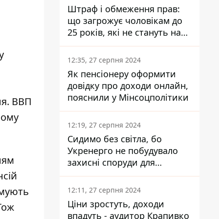
Штраф і обмеження прав:
що загрожує чоловікам до
25 років, які не стануть на
військовий облік
у
12:35, 27 серпня 2024
Як пенсіонеру оформити
довідку про доходи онлайн,
пояснили у Мінсоцполітики
ня. ВВП
ному
12:19, 27 серпня 2024
Сидимо без світла, бо
Укренерго не побудувало
ням
захисні споруди для
енергетики - нардеп
нсій
Кучеренко
ьмують
12:11, 27 серпня 2024
Ціни зростуть, доходи
Тож
впадуть - аудитор Крапивко