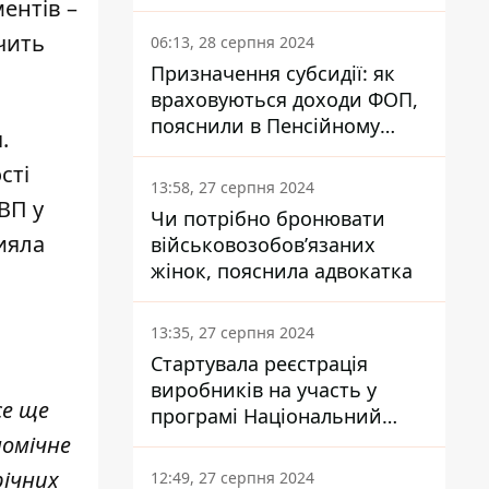
заплатить кожен українець
ентів –
чить
06:13, 28 серпня 2024
Призначення субсидії: як
враховуються доходи ФОП,
пояснили в Пенсійному
.
фонді
сті
13:58, 27 серпня 2024
ВП у
Чи потрібно бронювати
рияла
військовозобов’язаних
жінок, пояснила адвокатка
13:35, 27 серпня 2024
Стартувала реєстрація
виробників на участь у
се ще
програмі Національний
кешбек: як це зробити
номічне
через портал Дія
річних
12:49, 27 серпня 2024