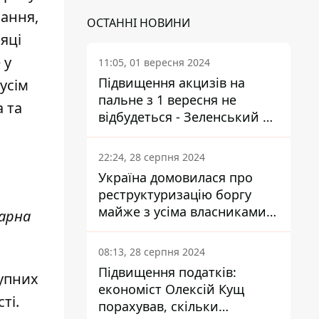
вання,
ОСТАННІ НОВИНИ
яці
 у
11:05, 01 вересня 2024
Підвищення акцизів на
усім
пальне з 1 вересня не
 та
відбудеться - Зеленський не
підписав закон
22:24, 28 серпня 2024
Україна домовилася про
реструктуризацію боргу
майже з усіма власниками
тарна
єврооблігацій: що це
означає для країни
08:13, 28 серпня 2024
Підвищення податків:
тупних
економіст Олексій Кущ
ті.
порахував, скільки