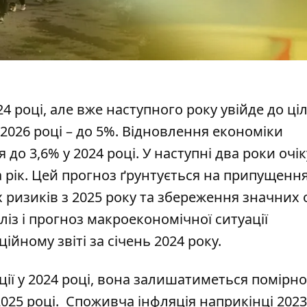
 році, але вже наступного року увійде до ці
 2026 році – до 5%. Відновлення економіки
я до 3,6% у 2024 році. У наступні два роки очі
 рік. Цей прогноз ґрунтується на припущенн
ризиків з 2025 року та збереження значних 
із і прогноз макроекономічної ситуації
йному звіті за січень 2024 року.
ї у 2024 році, вона залишатиметься помірно
2025 році. Споживча інфляція наприкінці 2023