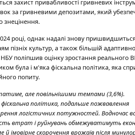
ся захист привабливості гривневих інструм
авок за гривневими депозитами, який убезпе
о знецінення.
2024 році, однак надалі знову пришвидшиться
ям пізніх культур, а також більшій адаптивно
в НБУ поліпшив оцінку зростання реального В
иком була і м'яка фіскальна політика, яка сп
йного попиту.
статиме, але повільнішими темпами (3,6%).
 фіскальна політика, подальше пожвавлення
рення логістичних потужностей. Водночас в
ість втрат і руйнувань обмежуватимуть еко
й імовірне скорочення врожаїв після минуло