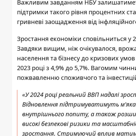
Важливим завданням НБУ залишатиметь
підтримки такого рівня процентних ст
гривневі заощадження від інфляційног
Зростання економіки сповільниться у 
Завдяки вищим, ніж очікувалося, врожа
населення та бізнесу до кризових умо
2023 році з 4,9% до 5,7%. Вагомим чинн
пожвавленню споживчого та інвестиці
«У 2024 році реальний ВВП надалі зро
Відновлення підтримуватимуть м'яка
внутрішнього попиту, а також розши
високі безпекові ризики та масштабн
зростання. Стримуючий вплив матиме 