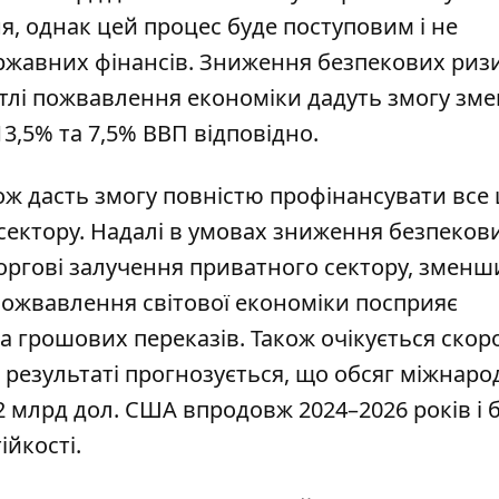
, однак цей процес буде поступовим і не
ржавних фінансів. Зниження безпекових ризи
 тлі пожвавлення економіки дадуть змогу зм
3,5% та 7,5% ВВП відповідно.
ож дасть змогу повністю профінансувати все
сектору. Надалі в умовах зниження безпеков
боргові залучення приватного сектору, зменш
Пожвавлення світової економіки посприяє
а грошових переказів. Також очікується ско
В результаті прогнозується, що обсяг міжнар
 млрд дол. США впродовж 2024–2026 років і 
ійкості.