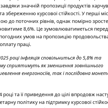
 завдяки значній пропозиції продуктів харчу
а збереженню курсової стійкості. У перші міс
ю до поточних рівнів, однак помірно зросте
тановитиме 8,6%. Це зумовлюватиметься перед
погодних умов на пропозицію продовольства
оплату праці.
2025 році інфляція сповільниться до 5,8% та
Цьому сприятимуть як зменшення зовнішнього
шевлення енергоносіїв, так і послідовна моне
.
4 році та її приведення до цілі впродовж нас
тарну політику на підтримку курсової стійкос