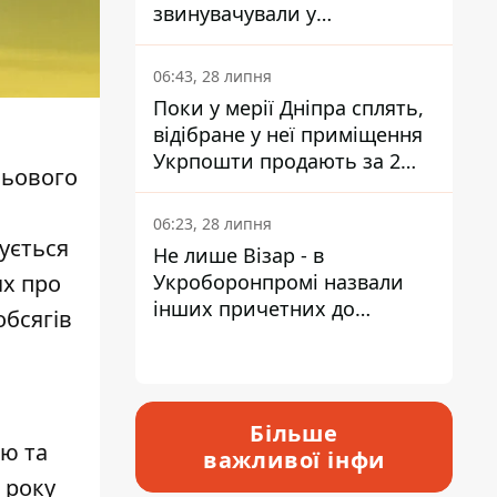
звинувачували у
контрабанді техніки та
ухиленні від сплати
06:43, 28 липня
податків
Поки у мерії Дніпра сплять,
відібране у неї приміщення
Укрпошти продають за 2
льового
мільйони
06:23, 28 липня
кується
Не лише Візар - в
Укроборонпромі назвали
ях про
інших причетних до
обсягів
катастрофи у Вишневому -
відповідь Інформатору
Більше
ю та
важливої інфи
 року