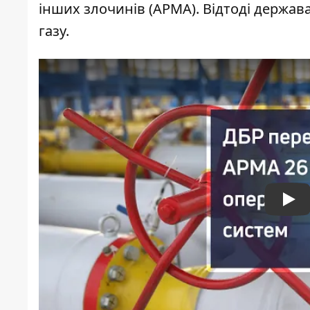
інших злочинів (АРМА). Відтоді держа
газу.
Pla