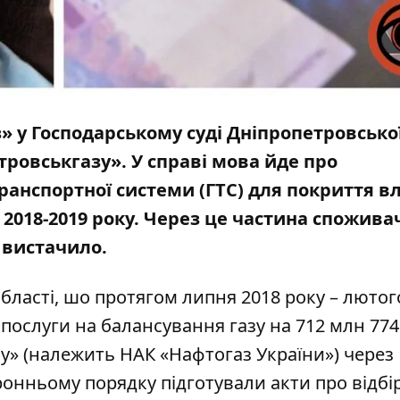
» у Господарському суді Дніпропетровсько
етровськгазу».
У справ
і мова йде
про
ранспортної системи (ГТС) для покриття в
2018-2019 року. Через це частина спожива
е вистачило.
бласті, шо протягом липня 2018 року – лютог
послуги на балансування газу на 712 млн 774
зу» (належить НАК «Нафтогаз України») через
онньому порядку підготували акти про відбір