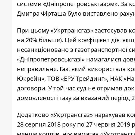
системи «Дніпропетровськгазом». За ко
Дмитра Фірташа було виставлено раху
При цьому «Укртрансгаз» застосував кое
на 20% більше). Цей коефіцієнт діє, як
несанкціоновано з газотранспортної си
«Дніпропетровськгазі» намагалися дове
неправильне. Газ, який використала ко
Юкрейн», ТОВ «ЕРУ Трейдинг», НАК «Наф
договори. У той час суд не отримав до
домовленості газу за вказаний період 20
Додатково «Укртрансгаз» нарахував комп
28 серпня 2018 року по 27 червня 2019
менше коштів, ніж вимагав «Укртрансгаз»