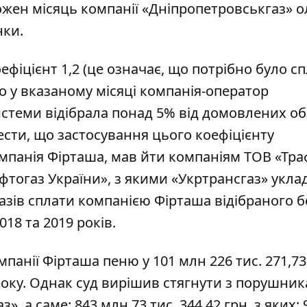
жен місяць компанії «Дніпропетровськгаз» о
нки.
фіцієнт 1,2 (це означає, що потрібно було с
що у вказаному місяці компанія-оператор
стеми відібрала понад 5% від домовлених обс
сти, що застосування цього коефіцієнту
мпанія Фірташа, мав йти компаніям ТОВ «Тра
тогаз України», з якими «Укртрансгаз» укла
казів сплати компанією Фірташа відібраного б
18 та 2019 років.
анії Фірташа пеню у 101 млн 226 тис. 271,73
 року. Однак суд вирішив стягнути з порушник
, а саме: 843 млн 73 тис. 344,42 грн, з яких: