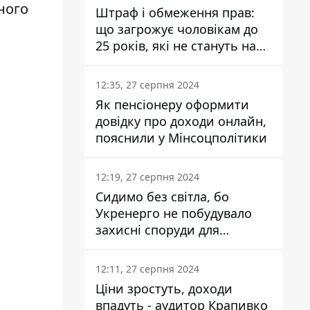
ного
Штраф і обмеження прав:
що загрожує чоловікам до
25 років, які не стануть на
військовий облік
12:35, 27 серпня 2024
Як пенсіонеру оформити
довідку про доходи онлайн,
пояснили у Мінсоцполітики
12:19, 27 серпня 2024
Сидимо без світла, бо
Укренерго не побудувало
захисні споруди для
енергетики - нардеп
Кучеренко
12:11, 27 серпня 2024
Ціни зростуть, доходи
впадуть - аудитор Крапивко