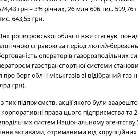
674,43 грн – 3% річних, 26 млн 606 тис. 599,76 
ис. 643,55 грн.
 Дніпропетровської області вже
стягнув
понад
налогічною справою за період лютий-березень
аборгованість операторів газорозподільних с
ератором газотранспортної системи станови
про борг обл- і міськгазів зі відібраний газ н
лрд грн).
 тих підприємств, акції якого були заарешто
корпоративні права цього підприємства та 2
озподільчих систем Національному агентству 
ління активами, отриманими від корупційних