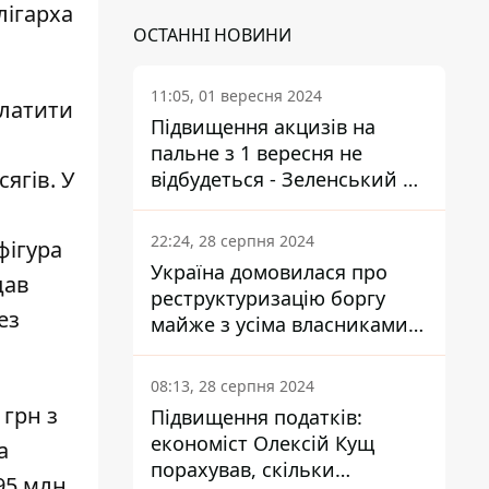
лігарха
ОСТАННІ НОВИНИ
11:05, 01 вересня 2024
платити
Підвищення акцизів на
пальне з 1 вересня не
ягів. У
відбудеться - Зеленський не
підписав закон
22:24, 28 серпня 2024
фігура
Україна домовилася про
дав
реструктуризацію боргу
ез
майже з усіма власниками
єврооблігацій: що це
означає для країни
08:13, 28 серпня 2024
 грн з
Підвищення податків:
економіст Олексій Кущ
а
порахував, скільки
 95 млн