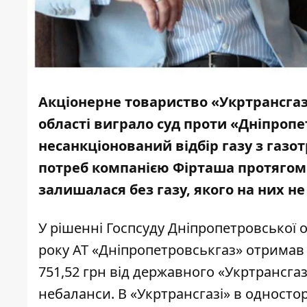
Акціонерне товариство «Укртрансгаз
області виграло суд проти «Дніпроп
несанкціонований відбір газу
з газот
потреб компанією Фірташа протягом 
залишалася без газу, якого на них н
У
рішенні
Госпсуду Дніпропетровської о
року АТ «Дніпропетровськгаз» отримав 
751,52 грн від державного «Укртрансга
небаланси. В «Укртрансгазі» в одностор