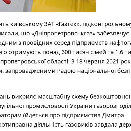
ть київському ЗАТ «Газтек», підконтрольном
 писали, що «Дніпропетровськгаз» забезпечує
є одним з провідних серед підприємств нафтог
ого отримують понад 600 тисяч сімей та 1,6 ти
іпропетровської області. З 18 червня 2021 рок
и, запровадженими Радою національної безп
вань викрило масштабну схему безкоштовної
вугільної промисловості України газорозподі
аторам (йдеться про підприємства Дмитра
протиправна діяльність газовиків завдала дер