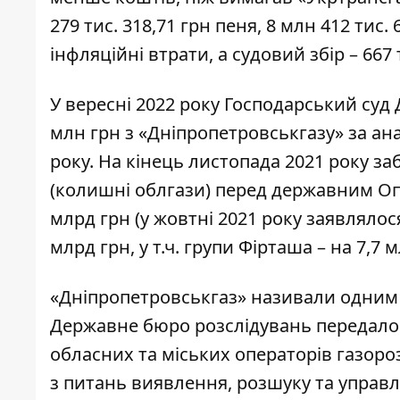
279 тис. 318,71 грн пеня, 8 млн 412 тис. 
інфляційні втрати, а судовий збір – 667 т
У вересні 2022 року Господарський суд
млн грн з «Дніпропетровськгазу» за а
року. На кінець листопада 2021 року з
(колишні облгази) перед державним Оп
млрд грн (у жовтні 2021 року заявлялося 
млрд грн, у т.ч. групи Фірташа – на 7,7 м
«Дніпропетровськгаз»
називали
одним з
Державне бюро розслідувань передало 
обласних та міських операторів газор
з питань виявлення, розшуку та управ