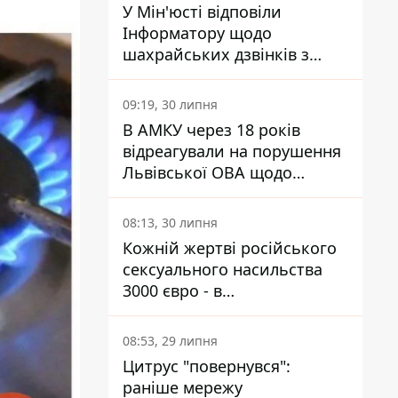
У Мін'юсті відповіли
Інформатору щодо
шахрайських дзвінків з
камери Сумського СІЗО так,
що ніхто нічого не зрозумів
09:19, 30 липня
В АМКУ через 18 років
відреагували на порушення
Львівської ОВА щодо
харчування у закладах
освіти
08:13, 30 липня
Кожній жертві російського
сексуального насильства
3000 євро - в
Мінсоцполітики пояснили
Інформатору, звідки на це
08:53, 29 липня
гроші
Цитрус "повернувся":
раніше мережу