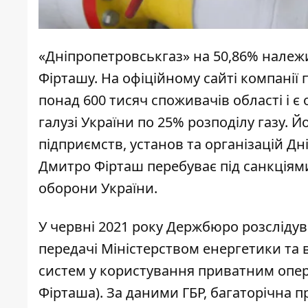
«Дніпропетровськгаз» на 50,86% належи
Фірташу. На офіційному сайті компанії
понад 600 тисяч споживачів області і 
галузі України по 25% розподілу газу. Й
підприємств, установ та організацій Дн
Дмитро Фірташ перебуває під санкціям
оборони України.
У червні 2021 року Держбюро розсліду
передачі Міністерством енергетики та 
систем у користування приватним опер
Фірташа). За даними ГБР, багаторічна 