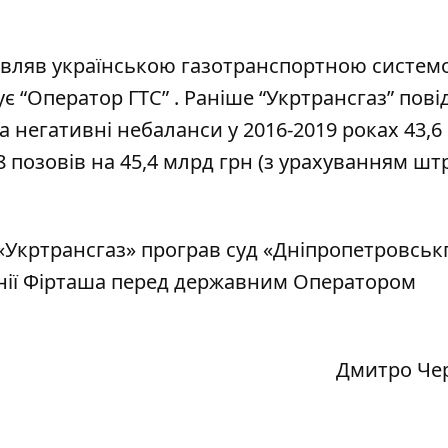
равляв українською газотранспортною систем
є “Оператор ГТС” . Раніше “Укртрансгаз” пові
 негативні небаланси у 2016-2019 роках 43,6
 позовів на 45,4 млрд грн (з урахуванням ш
 «Укртрансгаз»
програв
суд «Дніпропетровськг
панії Фірташа перед державним Оператором
Дмитро Че