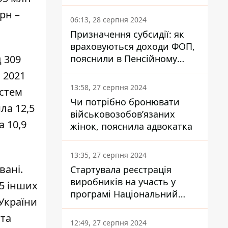
заплатить кожен українець
грн –
06:13, 28 серпня 2024
Призначення субсидії: як
враховуються доходи ФОП,
пояснили в Пенсійному
 309
фонді
 2021
13:58, 27 серпня 2024
истем
Чи потрібно бронювати
ла 12,5
військовозобов’язаних
а 10,9
жінок, пояснила адвокатка
13:35, 27 серпня 2024
вані.
Стартувала реєстрація
виробників на участь у
5 інших
програмі Національний
України
кешбек: як це зробити
 та
через портал Дія
12:49, 27 серпня 2024