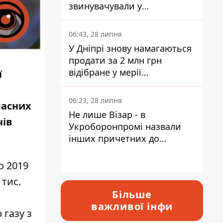
звинувачували у
контрабанді техніки та
ухиленні від сплати
06:43, 28 липня
податків
У Дніпрі знову намагаються
продати за 2 млн грн
відібране у мерії
ї
приміщення Укрпошти
06:23, 28 липня
ласних
Не лише Візар - в
чів
Укроборонпромі назвали
інших причетних до
катастрофи у Вишневому -
відповідь Інформатору
о 2019
 тис.
Більше
важливої інфи
 газу з