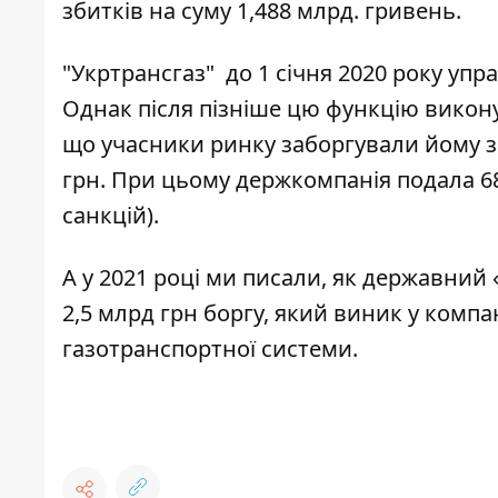
збитків на суму 1,488 млрд. гривень.
"Укртрансгаз" до 1 січня 2020 року уп
Однак після пізніше цю функцію викону
що учасники ринку заборгували йому за
грн. При цьому держкомпанія подала 68
санкцій).
А у 2021 році ми писали, як державний
2,5 млрд грн боргу, який виник у ком
газотранспортної системи.