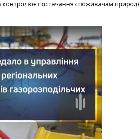
ва контролює постачання споживачам природ
y