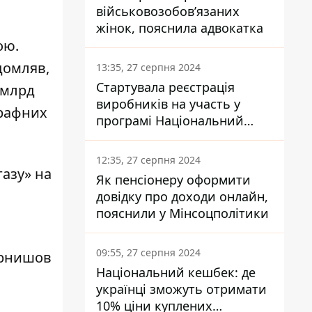
військовозобов’язаних
жінок, пояснила адвокатка
ою.
домляв,
13:35, 27 серпня 2024
Стартувала реєстрація
 млрд
виробників на участь у
трафних
програмі Національний
кешбек: як це зробити
через портал Дія
12:35, 27 серпня 2024
азу» на
Як пенсіонеру оформити
довідку про доходи онлайн,
пояснили у Мінсоцполітики
09:55, 27 серпня 2024
рнишов
Національний кешбек: де
українці зможуть отримати
10% ціни куплених