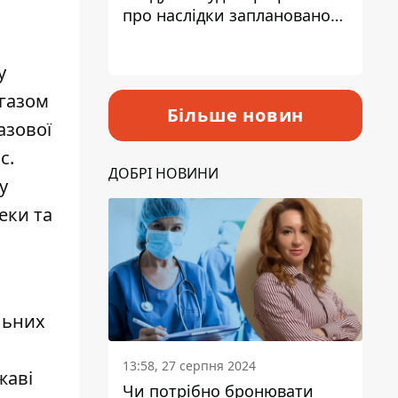
про наслідки запланованого
підвищення податків
у
 газом
Більше новин
азової
с.
ДОБРІ НОВИНИ
у
еки та
льних
13:58, 27 серпня 2024
жаві
Чи потрібно бронювати