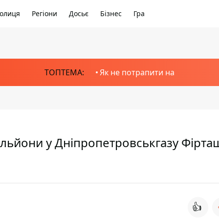
олиця
Регіони
Досьє
Бізнес
Гра
ТОПТЕМА:
Як не потрапити на
ільйони у Дніпропетровськгазу Фірташ
👍