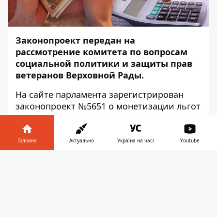
Законопроект передан на
рассмотрение комитета по вопросам
социальной политики и защиты прав
ветеранов Верховной Рады.
На сайте парламента зарегистрирован
законопроект
№5651
о монетизации льгот
на проезд, оплату коммуналки и
капитальный ремонт жилья за счет
местных громад. Автор инициативы –
Головна
Актуально
Україна на часі
Youtube
премьер-министр Денис Шмыгаль.
Інформатор у
Завантажити
В пояснительной записке к законопроекту
телефоні
👉
написано, что на местах должны
определить порядок предоставления и
размер денежной компенсации для