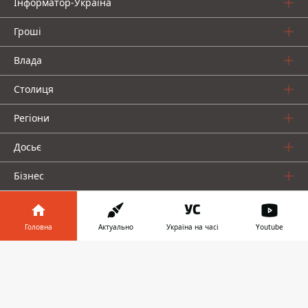
Інформатор-Україна
Гроші
Влада
Столиця
Регіони
Досьє
Бізнес
Гра
Головна
Актуально
Україна на часі
Youtube
Про нас
Інформатор у
Завантажити
телефоні
👉