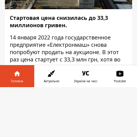
Стартовая цена снизилась до 33,3
миллионов гривен.
14 января 2022 года государственное
предприятие «Електронмаш» снова
попробуют продать на аукционе. В этот
раз цена стартует с 33,3 млн грн, хотя во
время первых торгов начинали с
66,7 млн
грн
. Об этом сказано в
сообщении
на
сайте Рrozorro.sale.
Головна
Актуально
Україна на часі
Youtube
Напомним, что в ноябре этого года Фонд
Інформатор у
Завантажити
госимущества заявил о рекордной цене,
телефоні
👉
которую на торгах предложили за
«Електронмаш» -
970 млн. грн. и 1 копейку
.
Такое предложение сделала никому не
известная компания «ЛОРТЕН ГРУП».