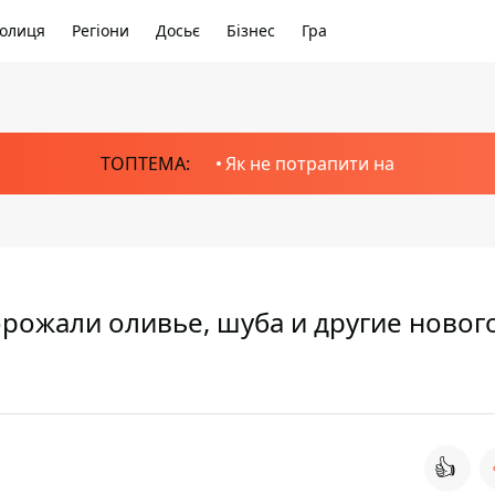
олиця
Регіони
Досьє
Бізнес
Гра
ТОПТЕМА:
Як не потрапити на
орожали оливье, шуба и другие новог
👍