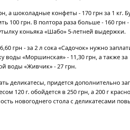
рн, а шоколадные конфеты - 170 грн за 1 кг. 
ь 100 грн. В полтора раза больше - 160 грн -
утылку коньяка «Шабо» 5-летней выдержки.
,60 грн - за 2 л сока «Садочок» нужно заплат
у воды «Моршинская» - 11,30 грн, а также за
й воды «Живчик» - 27 грн.
ть деликатесы, придется дополнительно за
сом 120 г. обойдется в 250 грн, а 200 г красн
имость новогоднего стола с деликатесами пов