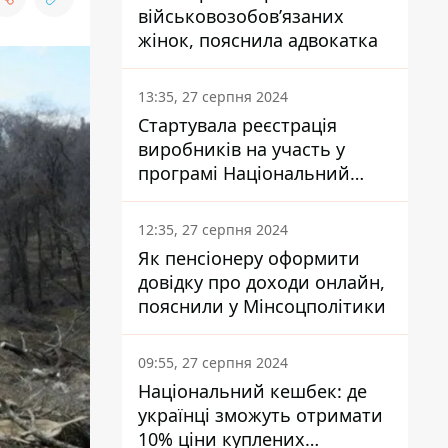
військовозобов’язаних
жінок, пояснила адвокатка
13:35, 27 серпня 2024
Стартувала реєстрація
виробників на участь у
програмі Національний
кешбек: як це зробити
через портал Дія
12:35, 27 серпня 2024
Як пенсіонеру оформити
довідку про доходи онлайн,
пояснили у Мінсоцполітики
09:55, 27 серпня 2024
Національний кешбек: де
українці зможуть отримати
10% ціни куплених