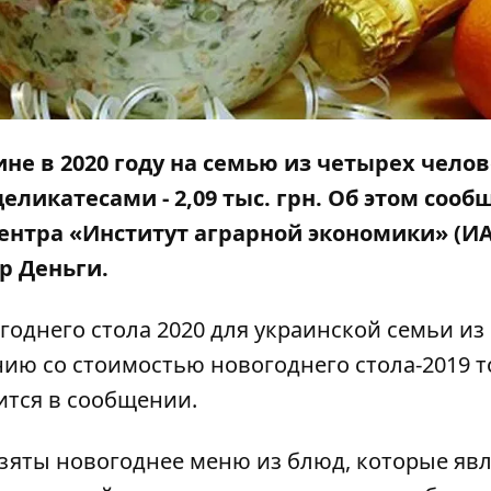
ине в 2020 году на семью из четырех чело
 деликатесами - 2,09 тыс. грн. Об этом соо
ентра «Институт аграрной экономики» (ИА
р Деньги.
годнего стола 2020 для украинской семьи из
нию со стоимостью новогоднего стола-2019 
рится в сообщении.
взяты новогоднее меню из блюд, которые яв