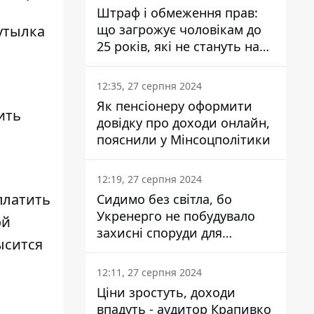
Штраф і обмеження прав:
що загрожує чоловікам до
Бутылка
25 років, які не стануть на
військовий облік
12:35, 27 серпня 2024
Як пенсіонеру оформити
ить
довідку про доходи онлайн,
пояснили у Мінсоцполітики
12:19, 27 серпня 2024
платить
Сидимо без світла, бо
Укренерго не побудувало
ой
захисні споруди для
ысится
енергетики - нардеп
Кучеренко
12:11, 27 серпня 2024
Ціни зростуть, доходи
впадуть - аудитор Крапивко