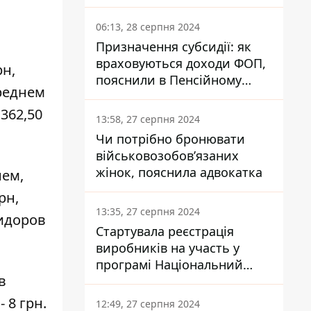
заплатить кожен українець
06:13, 28 серпня 2024
Призначення субсидії: як
враховуються доходи ФОП,
н,
пояснили в Пенсійному
среднем
фонді
362,50
13:58, 27 серпня 2024
Чи потрібно бронювати
військовозобов’язаних
жінок, пояснила адвокатка
нем,
рн,
13:35, 27 серпня 2024
мидоров
Стартувала реєстрація
виробників на участь у
програмі Національний
в
кешбек: як це зробити
через портал Дія
 8 грн.
12:49, 27 серпня 2024