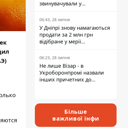
звинувачували у
контрабанді техніки та
ухиленні від сплати
06:43, 28 липня
податків
У Дніпрі знову намагаються
продати за 2 млн грн
відібране у мерії
век
приміщення Укрпошти
бщил
06:23, 28 липня
Э)
Не лише Візар - в
Укроборонпромі назвали
інших причетних до
катастрофи у Вишневому -
відповідь Інформатору
только
Більше
важливої інфи
ляются