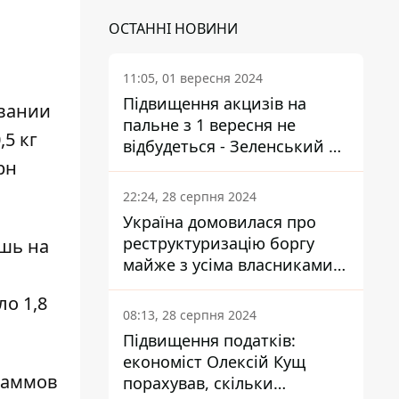
ОСТАННІ НОВИНИ
11:05, 01 вересня 2024
Підвищення акцизів на
овании
пальне з 1 вересня не
,5 кг
відбудеться - Зеленський не
рн
підписав закон
22:24, 28 серпня 2024
Україна домовилася про
реструктуризацію боргу
ишь на
майже з усіма власниками
єврооблігацій: що це
ло 1,8
означає для країни
08:13, 28 серпня 2024
Підвищення податків:
економіст Олексій Кущ
граммов
порахував, скільки