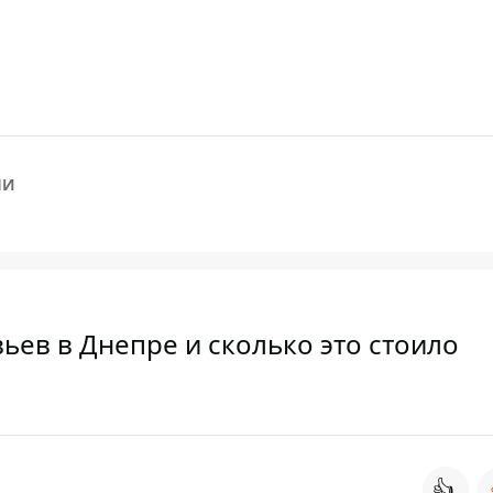
НИ
ьев в Днепре и сколько это стоило
👍