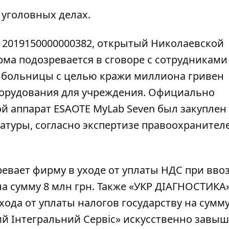
 уголовных делах.
2019150000000382, открытый Николаевской
рма подозревается в сговоре с сотрудниками
 больницы с целью кражи миллиона гривен
борудования для учреждения. Официально
й аппарат ESAOTE MyLab Seven был закуплен з
атуры, согласно экспертизе правоохранител
ревает
фирму в уходе от уплаты НДС при ввоз
а сумму 8 млн грн. Также «УКР ДІАГНОСТИКА
ода от уплаты налогов государству на сумму
й Інтегральний Сервіс» искусственно завы