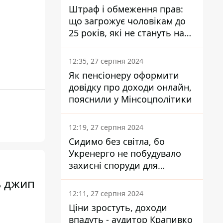
Штраф і обмеження прав:
що загрожує чоловікам до
25 років, які не стануть на
військовий облік
12:35, 27 серпня 2024
Як пенсіонеру оформити
довідку про доходи онлайн,
пояснили у Мінсоцполітики
12:19, 27 серпня 2024
Сидимо без світла, бо
Укренерго не побудувало
захисні споруди для
енергетики - нардеп
ь джип
Кучеренко
12:11, 27 серпня 2024
Ціни зростуть, доходи
впадуть - аудитор Крапивко