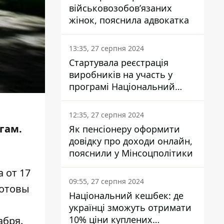
військовозобов’язаних
жінок, пояснила адвокатка
13:35, 27 серпня 2024
Стартувала реєстрація
виробників на участь у
програмі Національний
кешбек: як це зробити
через портал Дія
12:35, 27 серпня 2024
гам.
Як пенсіонеру оформити
довідку про доходи онлайн,
пояснили у Мінсоцполітики
а
от 17
09:55, 27 серпня 2024
готовы
Національний кешбек: де
українці зможуть отримати
10% ціни куплених
абря.