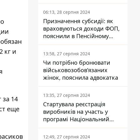
заплатить кожен українець
06:13, 28 серпня 2024
Призначення субсидії: як
го
враховуються доходи ФОП,
ции
пояснили в Пенсійному
 обязан
фонді
2 кг и
13:58, 27 серпня 2024
Чи потрібно бронювати
військовозобов’язаних
я
жінок, пояснила адвокатка
13:35, 27 серпня 2024
 за 14
Стартувала реєстрація
ст еще
виробників на участь у
програмі Національний
кешбек: як це зробити
через портал Дія
расиков
12:49, 27 серпня 2024