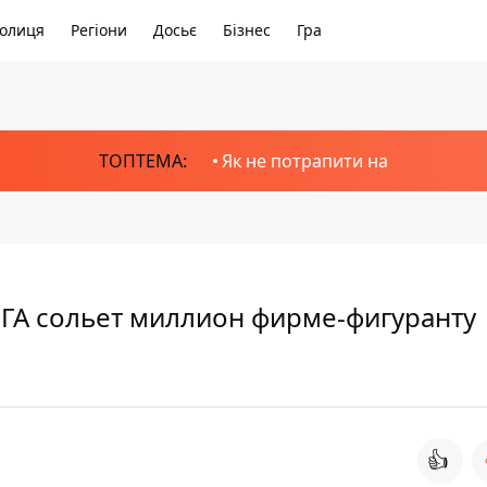
олиця
Регіони
Досьє
Бізнес
Гра
ТОПТЕМА:
Як не потрапити на
ГА сольет миллион фирме-фигуранту
👍