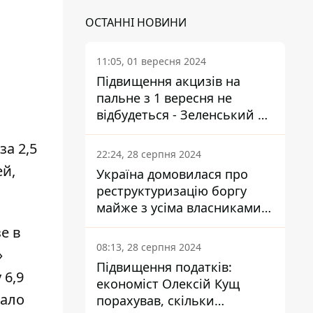
ОСТАННІ НОВИНИ
11:05, 01 вересня 2024
Підвищення акцизів на
пальне з 1 вересня не
відбудеться - Зеленський не
підписав закон
а 2,5
22:24, 28 серпня 2024
ей,
Україна домовилася про
реструктуризацію боргу
майже з усіма власниками
єврооблігацій: що це
е в
означає для країни
08:13, 28 серпня 2024
»
Підвищення податків:
 6,9
економіст Олексій Кущ
шало
порахував, скільки