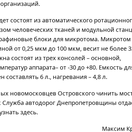
 организаций.
дет состоят из автоматического ротационно
зом человеческих тканей и модульной стан
парафиновые блоки для микротома. Микротом
ой от 0,25 мкм до 100 мкм, весит не более 3
жна состоят из трех консолей – основной,
ператур аппарата– от -30 до +80. Емкость дл
составлять 6 л., нагревания – 4,8 л.
ных новомосковцев Островского чинить мост
ак Служба автодорог Днепропетровщины отда
 узнать
здесь
.
Максим К