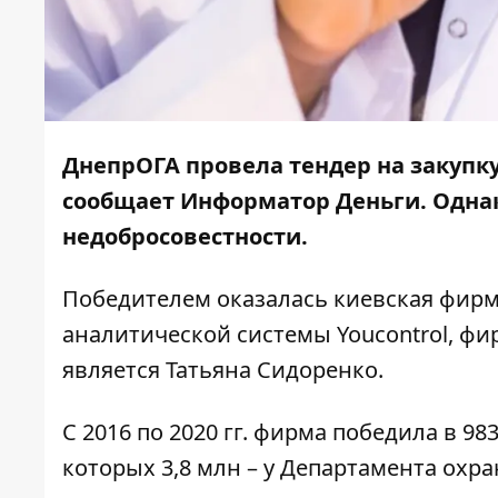
ДнепрОГА
провела тендер
на закупк
сообщает
Информатор Деньги
. Одн
недобросовестности.
Победителем оказалась киевская фир
аналитической системы Youcontrol
, фи
является Татьяна Сидоренко.
С 2016 по 2020 гг. фирма
победила
в 983
которых 3,8 млн – у Департамента охр