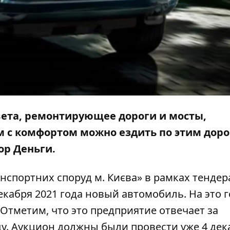
ета, ремонтирующее дороги и мосты,
м с комфортом можно ездить по этим доро
ор Деньги
.
нспортних споруд м. Києва» в рамках
тендер
екабря 2021 года новый автомобиль. На это 
. Отметим, что это предприятие отвечает за
ду. Аукцион должны были провести уже 4 дек