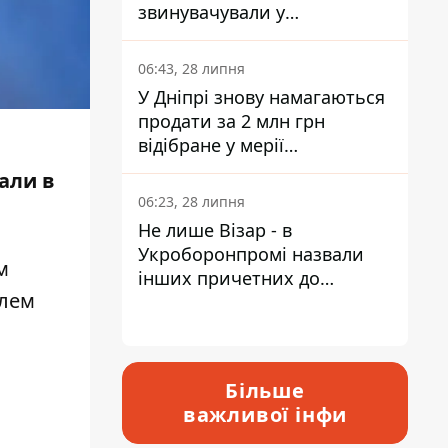
звинувачували у
контрабанді техніки та
ухиленні від сплати
06:43, 28 липня
податків
У Дніпрі знову намагаються
продати за 2 млн грн
відібране у мерії
приміщення Укрпошти
али в
06:23, 28 липня
Не лише Візар - в
Укроборонпромі назвали
м
інших причетних до
елем
катастрофи у Вишневому -
відповідь Інформатору
Більше
важливої інфи