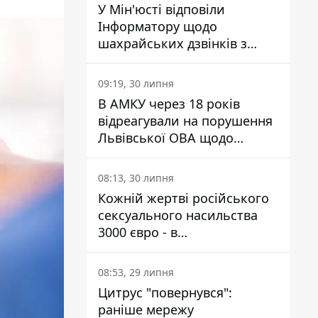
У Мін'юсті відповіли
Інформатору щодо
шахрайських дзвінків з
камери Сумського СІЗО так,
що ніхто нічого не зрозумів
09:19, 30 липня
В АМКУ через 18 років
відреагували на порушення
Львівської ОВА щодо
харчування у закладах
освіти
08:13, 30 липня
Кожній жертві російського
сексуального насильства
3000 євро - в
Мінсоцполітики пояснили
Інформатору, звідки на це
08:53, 29 липня
гроші
Цитрус "повернувся":
раніше мережу