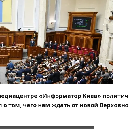
в медиацентре «Информатор Киев»
политич
л
о том, чего нам ждать от новой Верховн