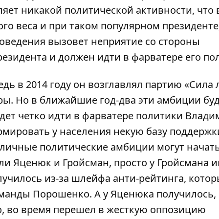
ляет никакой политической активности, что
ого веса и при таком популярном президенте
оведения вызовет неприятие со стороны
резидента и должен идти в фарватере его по
едь в 2014 году он возглавлял партию «Сила 
ры. Но в ближайшие год-два эти амбиции бу
удет четко идти в фарватере политики Влади
ормировать у населения некую базу поддержки
го личные политические амбиции могут начат
али Яценюк и Гройсман, просто у Гройсмана и
лучилось из-за шлейфа анти-рейтинга, кото
команды Порошенко. А у Яценюка получилось,
, во время перешел в жесткую оппозицию