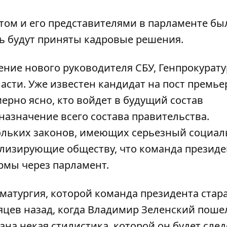
ом и его представителями в парламенте бы
дь будут приняты кадровые решения.
ние нового руководителя СБУ, Генпрокурату
асти. Уже известен кандидат на пост премье
ерно ясно, кто войдет в будущий состав
азначение всего состава правительства.
ольких законов, имеющих серьезный социал
ализирующие обществу, что команда президе
рмы через парламент.
аматургия, которой команда президента стар
яцев назад, когда Владимир Зеленский поше
ана некая стилистика, которой он будет след