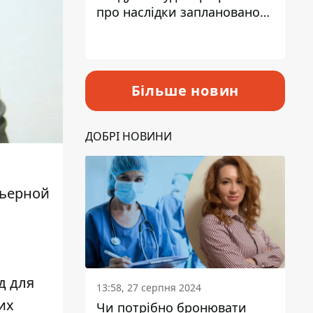
про наслідки запланованого
підвищення податків
Більше новин
ДОБРІ НОВИНИ
рьерной
д для
13:58, 27 серпня 2024
их
Чи потрібно бронювати