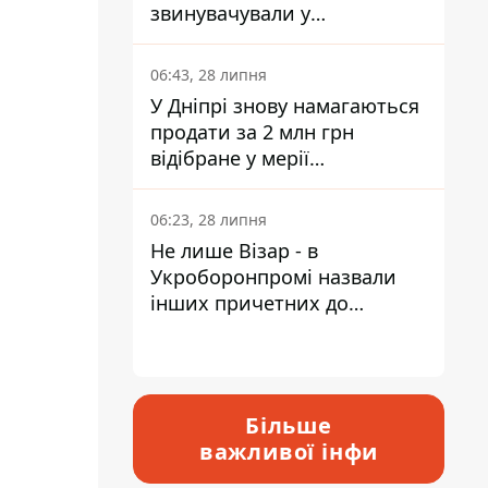
звинувачували у
контрабанді техніки та
ухиленні від сплати
06:43, 28 липня
податків
У Дніпрі знову намагаються
продати за 2 млн грн
відібране у мерії
приміщення Укрпошти
06:23, 28 липня
Не лише Візар - в
Укроборонпромі назвали
інших причетних до
катастрофи у Вишневому -
відповідь Інформатору
Більше
важливої інфи