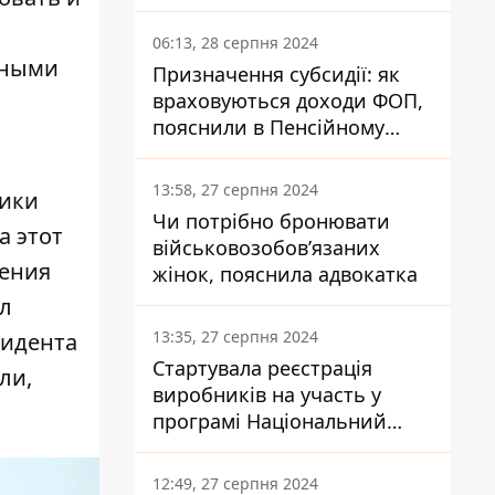
заплатить кожен українець
06:13, 28 серпня 2024
Иными
Призначення субсидії: як
враховуються доходи ФОП,
пояснили в Пенсійному
фонді
13:58, 27 серпня 2024
тики
Чи потрібно бронювати
а этот
військовозобов’язаних
сения
жінок, пояснила адвокатка
ыл
13:35, 27 серпня 2024
зидента
Стартувала реєстрація
ли,
виробників на участь у
програмі Національний
кешбек: як це зробити
через портал Дія
12:49, 27 серпня 2024