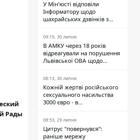
У Мін'юсті відповіли
Інформатору щодо
шахрайських дзвінків з
камери Сумського СІЗО так,
що ніхто нічого не зрозумів
09:19, 30 липня
В АМКУ через 18 років
відреагували на порушення
Львівської ОВА щодо
харчування у закладах
освіти
08:13, 30 липня
Кожній жертві російського
сексуального насильства
3000 євро - в
еский
Мінсоцполітики пояснили
ой Рады
Інформатору, звідки на це
08:53, 29 липня
гроші
Цитрус "повернувся":
раніше мережу