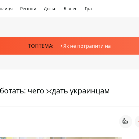
олиця
Регіони
Досьє
Бізнес
Гра
ТОПТЕМА:
Як не потрапити на
ботать: чего ждать украинцам
👍