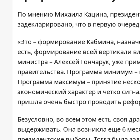
По мнению Михаила Кацина, президент
задекларировано, что в первую очере
«Это – формирование Кабмина, назначе
есть, формирование всей вертикали вл
министра – Алексей Гончарук, уже прим
правительства. Программа минимум – н
Программа максимум – принятие неск
экономический характер и четко сигн
пришла очень быстро проводить рефо
Безусловно, во всем этом есть своя др
выдерживать. Она возникла еще 6 мес
президентские выборы. Тогда была зад