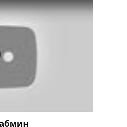
y
Кабмин