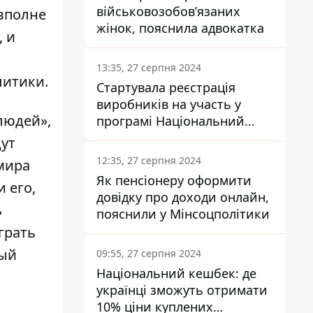
військовозобов’язаних
 вполне
жінок, пояснила адвокатка
, и
13:35, 27 серпня 2024
литики.
Стартувала реєстрація
виробників на участь у
людей»,
програмі Національний
кешбек: як це зробити
дут
через портал Дія
12:35, 27 серпня 2024
мира
Як пенсіонеру оформити
 его,
довідку про доходи онлайн,
ь
пояснили у Мінсоцполітики
грать
рый
09:55, 27 серпня 2024
Національний кешбек: де
українці зможуть отримати
10% ціни куплених