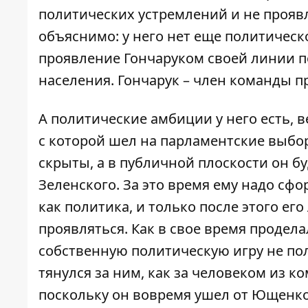
политических устремлений и не прояв
объяснимо: у него нет еще политическ
проявление Гончаруком своей линии п
населения. Гончарук – член команды п
А политические амбиции у него есть, в
с которой шел на парламентские выбо
скрыты, а в публичной плоскости он б
Зеленского. За это время ему надо сф
как политика, и только после этого е
проявляться. Как в свое время продел
собственную политическую игру не по
тянулся за ним, как за человеком из 
поскольку он вовремя ушел от Ющенко