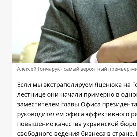
Алексей Гончарук - самый вероятный премьер-м
Если мы экстраполируем Яценюка на Го
лестнице они начали примерно в одном
заместителем главы Офиса президента
руководителем офиса эффективного ре
повышение качества украинской бюро
свободного ведения бизнеса в стране.