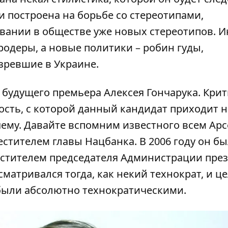
и построена на борьбе со стереотипами,
вании в обществе уже новых стереотипов. 
родеры, а новые политики – робин гуды,
зревшие в Украине.
будущего премьера Алексея Гончарука. Кри
сть, с которой данный кандидат приходит н
очему. Давайте вспомним известного всем Ар
естителем главы Нацбанка. В 2006 году он б
естителем председателя Администрации пре
матривался тогда, как некий технократ, и це
 были абсолютно технократическими.