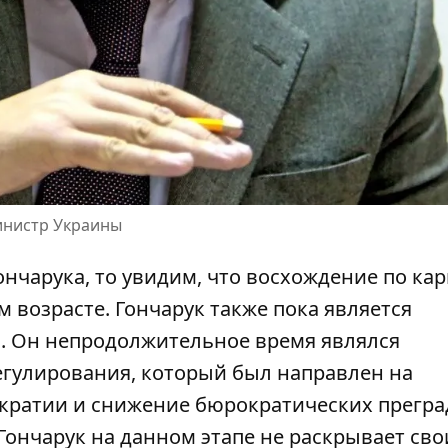
инистр Украины
нчарука, то увидим, что восхождение по ка
 возрасте. Гончарук также пока является
. Он непродолжительное время являлся
гулирования, который был направлен на
кратии и снижение бюрократических прегра
 Гончарук на данном этапе не раскрывает сво