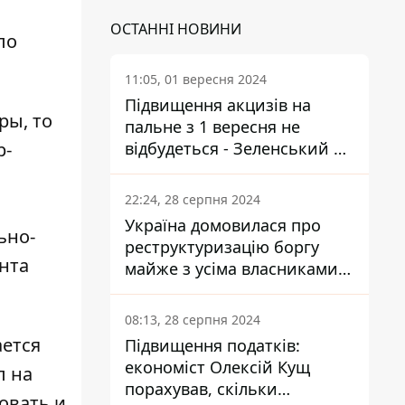
ОСТАННІ НОВИНИ
ло
11:05, 01 вересня 2024
Підвищення акцизів на
ры, то
пальне з 1 вересня не
р-
відбудеться - Зеленський не
підписав закон
22:24, 28 серпня 2024
Україна домовилася про
ьно-
реструктуризацію боргу
нта
майже з усіма власниками
єврооблігацій: що це
означає для країни
08:13, 28 серпня 2024
ается
Підвищення податків:
економіст Олексій Кущ
л на
порахував, скільки
овать и