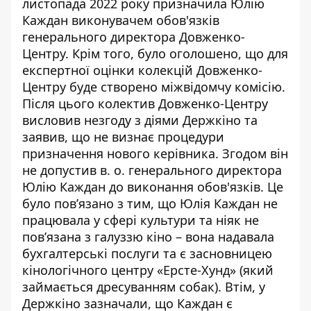
листопада 2022 року
призначила
Юлію
Каждан виконувачем обов'язків
генерального директора Довженко-
Центру. Крім того, було оголошено, що для
експертної оцінки колекцій Довженко-
Центру буде створено міжвідомчу комісію.
Після цього колектив Довженко-Центру
висловив незгоду
з діями Держкіно та
заявив, що не визнає процедури
призначення нового керівника. Згодом він
не допустив в. о. генерального директора
Юлію Каждан до виконання обов'язків. Це
було пов’язано з тим, що Юлія Каждан
не
працювала у сфері
культури та ніяк не
пов’язана з галуззю кіно – вона надавала
бухгалтерські послуги та є засновницею
кінологічного центру «Ерсте-Хунд» (який
займається дресуванням собак). Втім, у
Держкіно зазначали, що Каждан є