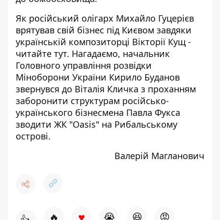
Як російський олігарх Михайло Гуцерієв
врятував свій бізнес під Києвом завдяки
українській композиторці Вікторії Кущ -
читайте ту
т. Нагадаємо, начальник
Головного управління розвідки
Міноборони України Кирило Буданов
звернувся
до Віталія Кличка з проханням
заборонити структурам російсько-
українського бізнесмена Павла Фукса
зводити ЖК "Oasis" на Рибальському
острові.
Валерій Магланович
♥
🔥
😭
😆
😡
👍