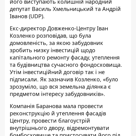
його
виступають
колишній народний
депутат Василь Хмельницький та Андрій
Іванов (UDP).
Екс-директор Довженко-Центру Іван
Козленко
розповідав
, що була
домовленість, за якою забудовник
зробить низку інвестицій щодо
капітального ремонту фасаду, утеплення
та будівництва сучасного фондосховища.
Утім інвестиційний договір так і не
підписали. Як зазначив Козленко, «було
зрозуміло, що вся земельна ділянка є
предметом інтересу забудовників».
Компанія Баранова мала провести
реконструкцію й утеплення фасадів
Центру, провести благоустрій
внутрішнього двору, відремонтувати
бомбосховище та пристосувати його під