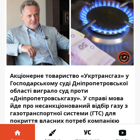
Акціонерне товариство «Укртрансгаз» у
Господарському суді Дніпропетровської
області виграло суд проти
«Дніпропетровськгазу».
У справ
і мова
йде
про несанкціонований відбір газу
з
газотранспортної системи (ГТС) для
покриття власних потреб компанією
Фірташа протягом 2018-2019 року. Через
це частина споживачів залишалася без