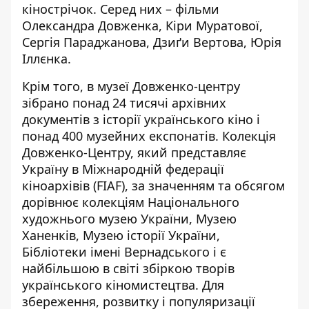
кінострічок. Серед них – фільми
Олександра Довженка, Кіри Муратової,
Сергія Параджанова, Дзиґи Вертова, Юрія
Іллєнка.
Крім того, в музеї Довженко-центру
зібрано понад 24 тисячі архівних
документів з історії українського кіно і
понад 400 музейних експонатів. Колекція
Довженко-Центру, який представляє
Україну в
Міжнародній федерації
кіноархівів (FIAF)
, за значенням та обсягом
дорівнює колекціям Національного
художнього музею України, Музею
Ханенків, Музею історії України,
Бібліотеки імені Вернадського і є
найбільшою в світі збіркою творів
українського кіномистецтва. Для
збереження, розвитку і популяризації