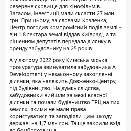
резервне сховище для кінофільмів.
Загалом, інвестиції мали скласти 27 млн
грн. При цьому, за словами Козленка,
Центр погодив компромісний поділ землі –
він 1,8 гектара землі віддав Київраді, а та
рішенням депутатів передала ділянку в
оренду забудовнику на 25 років.
А у лютому 2022 року Київська міська
прокуратура
звинуватила
забудовника A
Development у незаконному захопленні
ділянки, яка належить Довженко-Центру,
під будівництво. На думку слідства,
забудовники вийшли за межі власної
ділянки та почали будівництво ТРЦ на тих
землях, якими не мали права
користуватися та заподіяли цим шкоду
державі на 1,7 млн грн. Та ще закрили вхід
до бомбосховища.