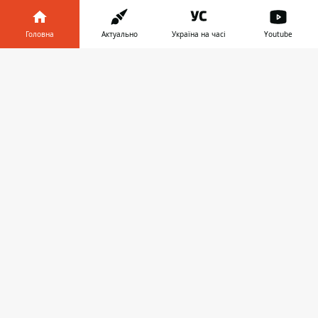
Головна
Актуально
Україна на часі
Youtube
Play
Інформатор у
Завантажити
телефоні
👉
Начало
Игорь Репешко родился в Харькове в 1962
году, в 1985 году окончил Ярославское
высшее военное финансовое училище,
после – Харьковский университет
внутренних дел.
С 1990-го года работал в органах
внутренних дел. Был старшим
инспектором спецкомендатуры,