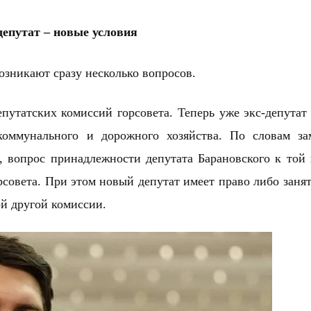
епутат – новые условия
озникают сразу несколько вопросов.
епутатских комиссий горсовета. Теперь уже экс-депута
ммунального и дорожного хозяйства. По словам зам
, вопрос принадлежности депутата Барановского к той
совета. При этом новый депутат имеет право либо заня
ой другой комиссии.