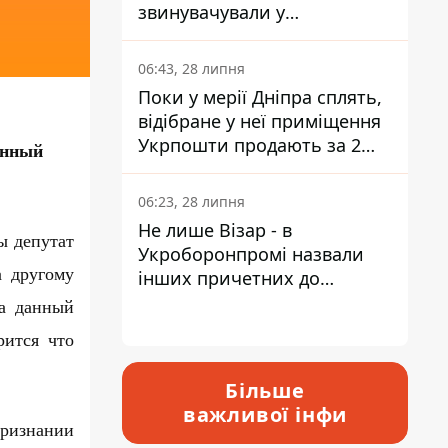
звинувачували у
контрабанді техніки та
ухиленні від сплати
06:43, 28 липня
податків
Поки у мерії Дніпра сплять,
відібране у неї приміщення
Укрпошти продають за 2
енный
мільйони
06:23, 28 липня
Не лише Візар - в
ы депутат
Укроборонпромі назвали
а другому
інших причетних до
катастрофи у Вишневому -
На данный
відповідь Інформатору
рится что
Більше
важливої інфи
признании