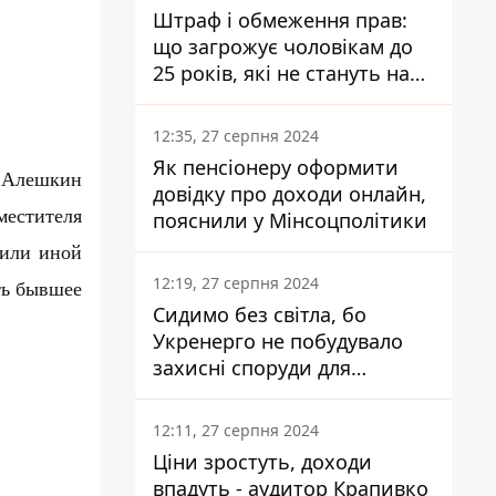
Штраф і обмеження прав:
що загрожує чоловікам до
25 років, які не стануть на
військовий облік
12:35, 27 серпня 2024
Як пенсіонеру оформити
т Алешкин
довідку про доходи онлайн,
естителя
пояснили у Мінсоцполітики
 или иной
12:19, 27 серпня 2024
ть бывшее
Сидимо без світла, бо
Укренерго не побудувало
захисні споруди для
енергетики - нардеп
Кучеренко
12:11, 27 серпня 2024
Ціни зростуть, доходи
впадуть - аудитор Крапивко