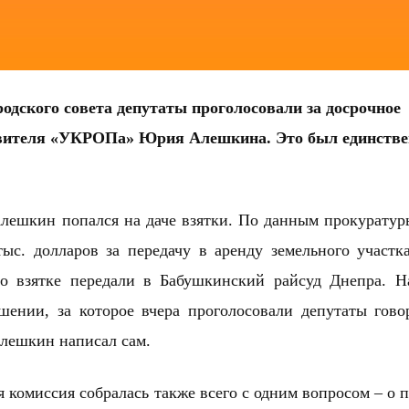
родского совета депутаты проголосовали за
досрочное
авителя «УКРОПа» Юрия Алешкина. Это был единств
 Алешкин
попался
на даче взятки. По данным прокуратур
ыс. долларов за передачу в аренду земельного участк
 о взятке передали в Бабушкинский райсуд Днепра. 
ении, за которое вчера проголосовали депутаты гово
лешкин написал сам.
я комиссия собралась также всего с одним вопросом – о 