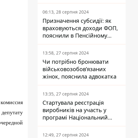
заплатить кожен українець
06:13, 28 серпня 2024
Призначення субсидії: як
враховуються доходи ФОП,
пояснили в Пенсійному
фонді
13:58, 27 серпня 2024
Чи потрібно бронювати
військовозобов’язаних
жінок, пояснила адвокатка
13:35, 27 серпня 2024
Стартувала реєстрація
 комиссия
виробників на участь у
 депутату
програмі Національний
очередной
кешбек: як це зробити
через портал Дія
12:49, 27 серпня 2024