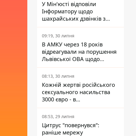
У Мін'юсті відповіли
Інформатору щодо
шахрайських дзвінків з
камери Сумського СІЗО так,
що ніхто нічого не зрозумів
09:19, 30 липня
В АМКУ через 18 років
відреагували на порушення
Львівської ОВА щодо
харчування у закладах
освіти
08:13, 30 липня
Кожній жертві російського
сексуального насильства
3000 євро - в
Мінсоцполітики пояснили
Інформатору, звідки на це
08:53, 29 липня
гроші
Цитрус "повернувся":
раніше мережу