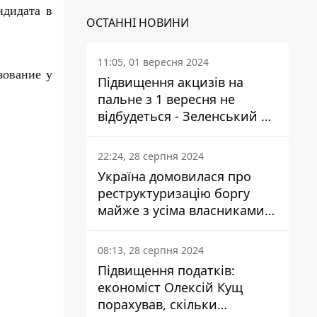
ндидата в
ОСТАННІ НОВИНИ
11:05, 01 вересня 2024
азование
у
Підвищення акцизів на
пальне з 1 вересня не
відбудеться - Зеленський не
підписав закон
22:24, 28 серпня 2024
Україна домовилася про
реструктуризацію боргу
майже з усіма власниками
єврооблігацій: що це
означає для країни
08:13, 28 серпня 2024
Підвищення податків:
економіст Олексій Кущ
порахував, скільки