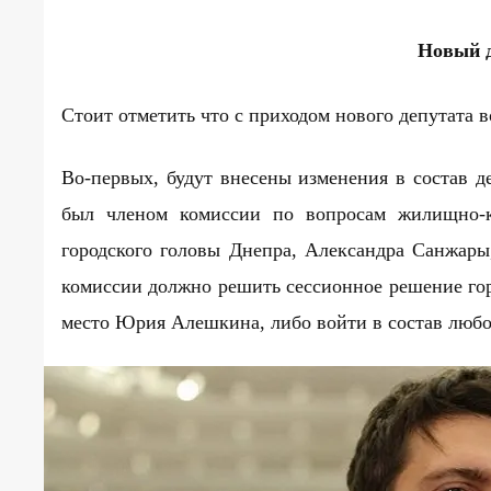
Новый д
Стоит отметить что с приходом нового депутата в
Во-первых, будут внесены изменения в состав д
был членом комиссии по вопросам жилищно-ко
городского головы Днепра, Александра Санжары
комиссии должно решить сессионное решение гор
место Юрия Алешкина, либо войти в состав люб