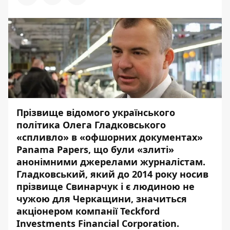
Місцем реєстрації офшорних компаній
зазвичай є острівні країни,
законодавством яких передбачене «м’яке»
оподаткування. Якщо такі країни, як Беліз
та Панама, дозволяють бізнесменам
повністю ухилятися від сплати податків
(сплачується лише фіксований
податковий збір), то, наприклад, Велика
Британія забезпечує низький рівень
оподаткування.
За інформацією, що міститься
в базі
даних The International Consortium of
Investigative Journalists
(Міжнародний
консорціум журналістів-розслідувачів)
Гладковський є акціонером компанії
Teckford Investments Financial Corporation,
зареєстрованої на Британських
Віргінських островах. При цьому