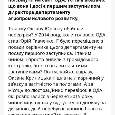
що вона і досі є першим заступником
директора департаменту
агропромислового розвитку.
То чому Оксану Юріївну обійшли
перевірки? У 2014 році, коли головою ОДА
став Юрій Ткаченко, її було переміщено з
посади керівника цього департаменту на
посаду першого заступника. І таким
чином її просто вивели з громадського
контролю, бо хто цікавиться тими
заступниками? Потім, майже відразу,
Оксана Криницька пішла на лікарняний у
зв’язку з вагітністю та пологами. А за
місяць до люстраційних перевірок в ОДА,
які розпочалися з березня 2015 року,
чиновниця пішла у відпустку по догляду за
дитиною, де й перебуває донині. І навіть
заяву про згоду пройти люстрацій