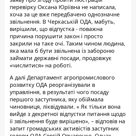
перевірку Оксана Юріївна не написала,
хоча за це вже передбачено однозначне
звільнення. В Черкаській ОДА, мабуть,
вирішили, що відпустка - поважна
причина порушити закон і просто
закрили на таке очі. Таким чином людина,
яка мала б бути звільнена із забороню
займати державні посади, продовжує
«числитися» на роботі.
А далі Департамент агропромислового
розвитку ОДА реорганізували в
управління, в результаті чого посаду
першого заступника, яку обіймала
чиновниця, ліквідували. « Як тільки вона
вийде з декретної відпустки питання щодо
її звільнення буде вирішено», – відповів на
запит громадських активістів заступник
голови ОДА Сергій Овчаренко. Однак