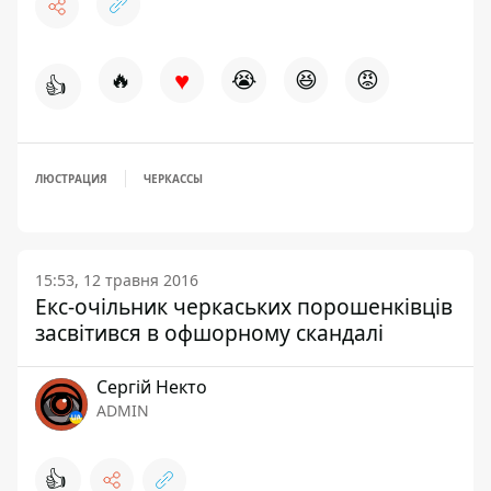
відносини і залишатися в тіні, частково
або повністю уникаючи сплати податків
від своєї підприємницької діяльності.
За кілька місяців кількість документів
продовжувала зростати за межі
первісного витоку. У підсумку, SZ придбала
близько 2,6 терабайт даних, що зробило
цей витік найбільшим, з усіх, з якими
журналісти коли-небудь працювали.