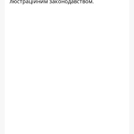
люстраційним законодавством.
Вікторія Феофілова
♥
🔥
😭
😆
😡
👍
ЛЮСТРАЦИЯ
ЧЕРКАССЫ