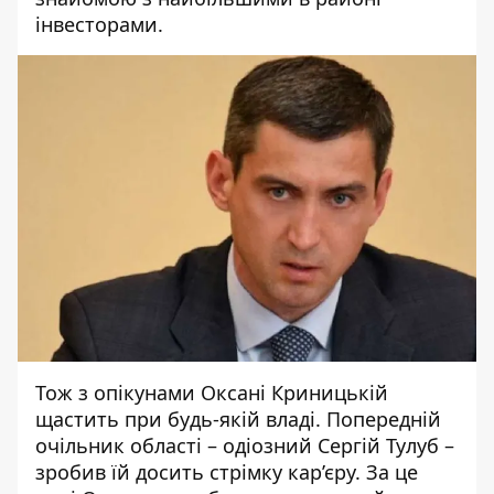
інвесторами.
Тож з опікунами Оксані Криницькій
щастить при будь-якій владі. Попередній
очільник області – одіозний Сергій Тулуб –
зробив їй досить стрімку кар’єру. За це