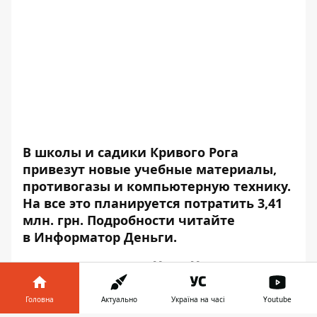
В школы и садики Кривого Рога
привезут новые учебные материалы,
противогазы и компьютерную технику.
На все это планируется потратить 3,41
млн. грн. Подробности читайте
в
Информатор Деньги
.
Долгинцевский район
Для 15 учебных заведений района закупят
Головна
Актуально
Україна на часі
Youtube
различный
учебно-дидактический