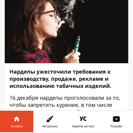
Нардепы ужесточили требования к
производству, продаже, рекламе и
использованию табачных изделий.
16 декабря нардепы проголосовали за то,
чтобы запретить курение, в том числе
электронных сигарет, в общественных
местах. Законопроект №
4358
во втором
чтении и в целом поддержали 317
Головна
Актуально
Україна на часі
Youtube