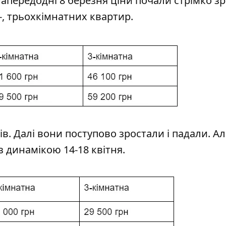
напередодні 8 березня ціни почали стрімко зр
-, трьохкімнатних квартир.
в. Далі вони поступово зростали і падали. Але
з динамікою 14-18 квітня.