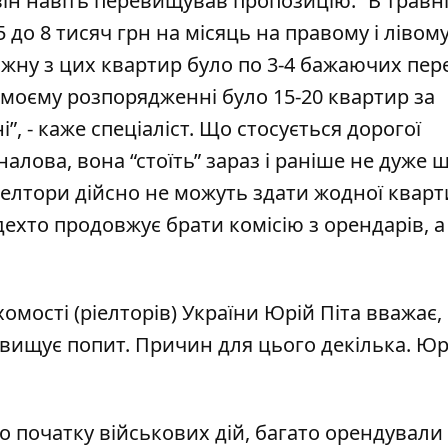
він навіть перевищував пропозицію. “
В травн
 до 8 тисяч грн на місяць на правому і лівому
 кожну з цих квартир було по 3-4 бажаючих пер
в моєму розпорядженні було 15-20 квартир за
”, - каже спеціаліст. Що стосується дорогої
налова, вона “стоїть” зараз і раніше не дуже
ріелтори дійсно не можуть здати жодної кварт
дехто продовжує брати комісію з орендарів, а
хомості (ріелторів) України Юрій Піта вважає,
евищує попит. Причин для цього декілька. Юр
го початку військових дій, багато орендували