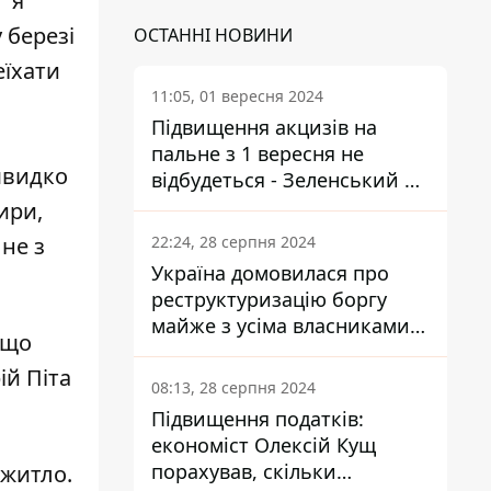
і я
 березі
ОСТАННІ НОВИНИ
еїхати
11:05, 01 вересня 2024
Підвищення акцизів на
пальне з 1 вересня не
 швидко
відбудеться - Зеленський не
підписав закон
ири,
22:24, 28 серпня 2024
 не з
Україна домовилася про
реструктуризацію боргу
майже з усіма власниками
 що
єврооблігацій: що це
ій Піта
означає для країни
08:13, 28 серпня 2024
Підвищення податків:
економіст Олексій Кущ
порахував, скільки
 житло.