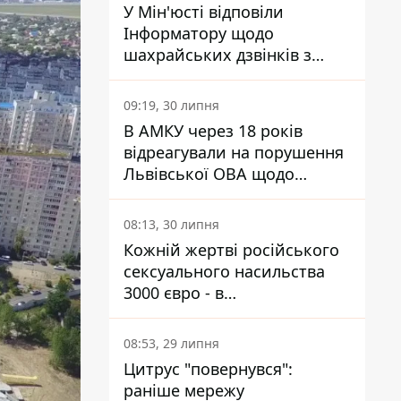
У Мін'юсті відповіли
Інформатору щодо
шахрайських дзвінків з
камери Сумського СІЗО так,
що ніхто нічого не зрозумів
09:19, 30 липня
В АМКУ через 18 років
відреагували на порушення
Львівської ОВА щодо
харчування у закладах
освіти
08:13, 30 липня
Кожній жертві російського
сексуального насильства
3000 євро - в
Мінсоцполітики пояснили
Інформатору, звідки на це
08:53, 29 липня
гроші
Цитрус "повернувся":
раніше мережу