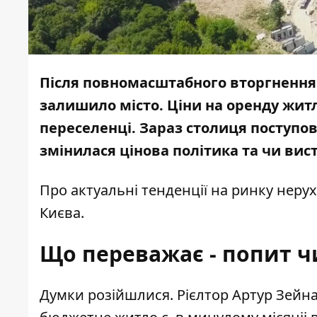
Після повномасштабного вторгнення
залишило місто. Ціни на оренду жит
переселенці. Зараз столиця поступо
змінилася цінова політика та чи ви
Про актуальні тенденції на ринку неру
Києва.
Що переважає - попит ч
Думки розійшлися. Рієлтор Артур Зейна