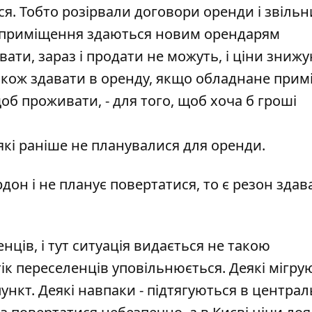
я. Тобто розірвали договори оренди і звіль
і приміщення здаються новим орендарям
вати, зараз і продати не можуть, і ціни зниж
акож здавати в оренду, якщо обладнане прим
щоб проживати, - для того, щоб хоча б гроші
 які раніше не планувалися для оренди.
дон і не планує повертатися, то є резон здав
нців, і тут ситуація видається не такою
ік переселенців уповільнюється. Деякі мігру
ункт. Деякі навпаки - підтягуються в центра