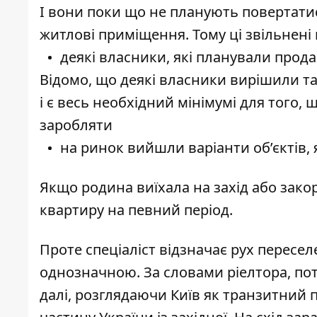
І вони поки що не планують повертатис
житлові приміщення. Тому ці звільнен
деякі власники, які планували прода
Відомо, що деякі власники вирішили т
і є весь необхідний мінімумі для того, 
заробляти
на ринок вийшли варіанти об’єктів,
Якщо родина виїхала на захід або закор
квартиру на певний період.
Проте спеціаліст відзначає рух переселе
однозначною. За словами ріелтора, пот
далі, розглядаючи Київ як транзитний п