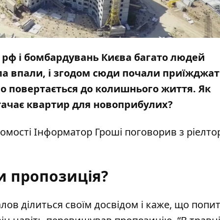
 рф і бомбардувань Києва багато людей
ла впали, і згодом сюди почали приїжджа
во повертається до колишнього життя. Як
стачає квартир для новоприбулих?
хомості
Інформатор Гроші
поговорив з ріелт
и пропозиція?
лов ділиться своїм досвідом і каже, що попит