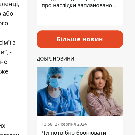
еленці,
про наслідки запланованого
підвищення податків
в або
ого
Більше новин
м'ї з
”, -
ДОБРІ НОВИНИ
сне
аже
13:58, 27 серпня 2024
их
Чи потрібно бронювати