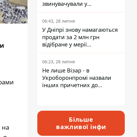
звинувачували у
контрабанді техніки та
ухиленні від сплати
06:43, 28 липня
податків
У Дніпрі знову намагаються
продати за 2 млн грн
відібране у мерії
ти
приміщення Укрпошти
06:23, 28 липня
Не лише Візар - в
Укроборонпромі назвали
орами
інших причетних до
катастрофи у Вишневому -
відповідь Інформатору
Більше
важливої інфи
 на