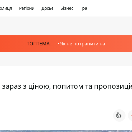
олиця
Регіони
Досьє
Бізнес
Гра
ТОПТЕМА:
Як не потрапити на
 зараз з ціною, попитом та пропозиц
👍