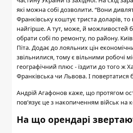
частину України із західної. На схід за
які можна собі дозволити. “
Вони дивлят
Франківську коштує триста доларів, то
найгірше. А тут, може, й можливостей б
обрати собі по ремонту, по району. Ки
Піта. Додає до лояльних цін економічний
звільнилися, тому є вільними робочі міс
географічний плюс - їздити до того ж Х
Франківська чи Львова. І повертатися 
Андрій Агафонов каже, що протягом ост
пов’язує це з накопиченням військ на к
На що орендарі звертаю