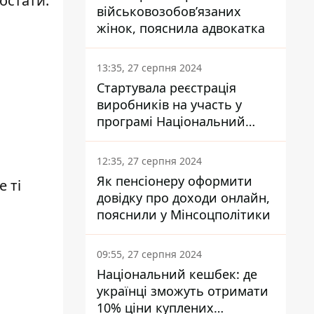
остати.
військовозобов’язаних
жінок, пояснила адвокатка
13:35, 27 серпня 2024
Стартувала реєстрація
виробників на участь у
програмі Національний
кешбек: як це зробити
через портал Дія
12:35, 27 серпня 2024
Як пенсіонеру оформити
 ті
довідку про доходи онлайн,
пояснили у Мінсоцполітики
09:55, 27 серпня 2024
Національний кешбек: де
українці зможуть отримати
10% ціни куплених