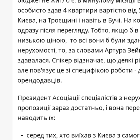
бюджетне житло є, в минулому місяціі 
особисто здав 4 квартири вартістю від 5
Києва, на Троєщині і навіть в Бучі. На
одразу після перегляду. Тобто, якщо б 
низькою ціною, то всі вони б були здані
нерухомості, то, за словами Артура Зей
здавалася. Спікер відзначає, що деякі 
але пов’язує це зі специфікою роботи - 
орендодавців.
Президент Асоціації спеціалістів з неру
пропозиції зараз достатньо, і вона пер
наводить їх:
серед тих, хто виїхав з Києва з само