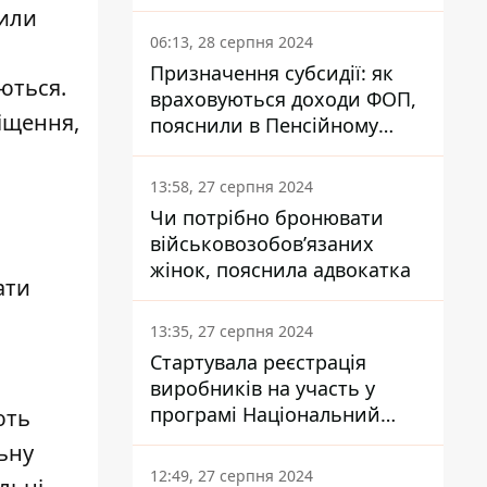
заплатить кожен українець
нили
06:13, 28 серпня 2024
Призначення субсидії: як
уються.
враховуються доходи ФОП,
іщення,
пояснили в Пенсійному
фонді
13:58, 27 серпня 2024
Чи потрібно бронювати
військовозобов’язаних
жінок, пояснила адвокатка
ати
13:35, 27 серпня 2024
Стартувала реєстрація
виробників на участь у
програмі Національний
ють
кешбек: як це зробити
льну
через портал Дія
12:49, 27 серпня 2024