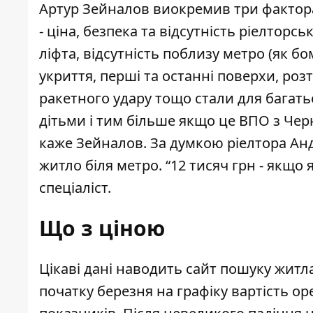
Артур Зейналов виокремив три фактора,
- ціна, безпека та відсутність ріелторсько
ліфта, відсутність поблизу метро (як 
укриття, перші та останні поверхи, ро
ракетного удару тощо стали для багать
дітьми і тим більше якщо це ВПО з Чер
каже Зейналов. За думкою ріелтора Анд
житло біля метро. “
12 тисяч грн - якщо 
спеціаліст.
Що з ціною
Цікаві дані наводить сайт пошуку житл
початку березня на графіку вартість о