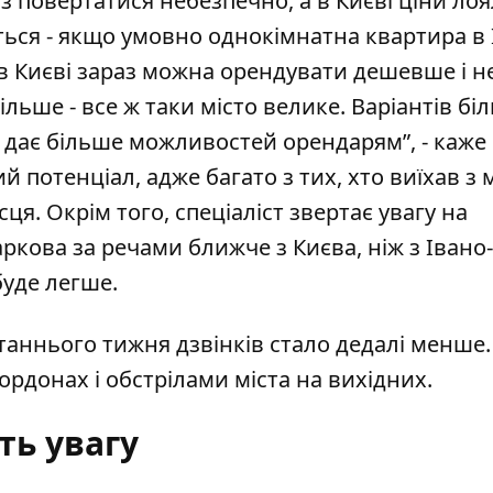
раз повертатися небезпечно, а в Києві ціни лоя
ься - якщо умовно однокімнатна квартира в 
 в Києві зараз можна орендувати дешевше і н
ільше - все ж таки місто велике. Варіантів бі
їв дає більше можливостей орендарям”, - каже
 потенціал, адже багато з тих, хто виїхав з м
ця. Окрім того, спеціаліст звертає увагу на
аркова за речами ближче з Києва, ніж з Івано-
буде легше.
аннього тижня дзвінків стало дедалі менше.
ордонах і обстрілами міста на вихідних.
ть увагу