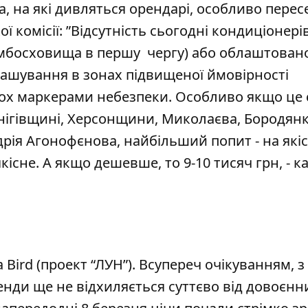
 на які дивляться орендарі, особливо перес
ї комісії: ”
Відсутність сьогодні кондиціонері
бомбосховища в першу чергу) або облаштован
зташування в зонах підвищеної ймовірності
ох маркерами небезпеки. Особливо якщо це сі
нігівщині, Херсонщини, Миколаєва, Бородянки
рія Агонофєнова, найбільший попит - на які
якісне. А якщо дешевше, то 9-10 тисяч грн, - к
а
Bird
(проект “ЛУН”). Всупереч очікуванням, з
ренди ще не відхиляється суттєво від довоєнн