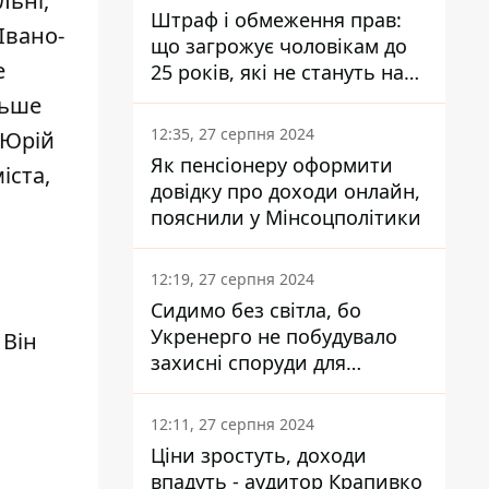
льні,
Штраф і обмеження прав:
Івано-
що загрожує чоловікам до
е
25 років, які не стануть на
військовий облік
льше
12:35, 27 серпня 2024
 Юрій
Як пенсіонеру оформити
іста,
довідку про доходи онлайн,
пояснили у Мінсоцполітики
12:19, 27 серпня 2024
Сидимо без світла, бо
Укренерго не побудувало
 Він
захисні споруди для
енергетики - нардеп
Кучеренко
12:11, 27 серпня 2024
Ціни зростуть, доходи
впадуть - аудитор Крапивко