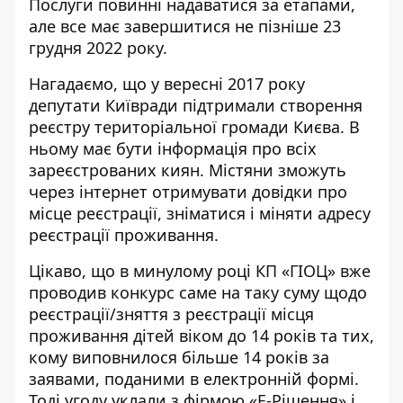
Послуги повинні надаватися за етапами,
але все має завершитися не пізніше 23
грудня 2022 року.
Нагадаємо, що у вересні 2017 року
депутати Київради
підтримали
створення
реєстру територіальної громади Києва. В
ньому має бути інформація про всіх
зареєстрованих киян. Містяни зможуть
через інтернет отримувати довідки про
місце реєстрації, зніматися і міняти адресу
реєстрації проживання.
Цікаво, що в
минулому році
КП «ГІОЦ» вже
проводив конкурс саме на таку суму щодо
реєстрації/зняття з реєстрації місця
проживання дітей віком до 14 років та тих,
кому виповнилося більше 14 років за
заявами, поданими в електронній формі.
Тоді угоду уклали з фірмою «Е-Рішення» і