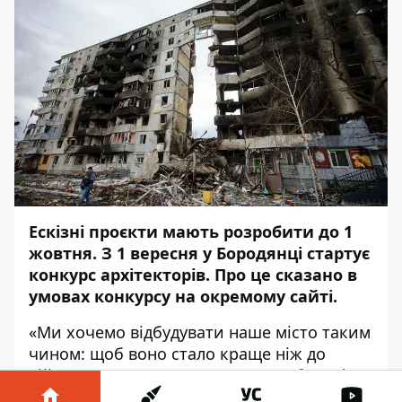
Ескізні проєкти мають розробити до 1
жовтня. З 1 вересня у Бородянці стартує
конкурс архітекторів. Про це
сказано
в
умовах конкурсу на окремому сайті.
«Ми хочемо відбудувати наше місто таким
чином: щоб воно стало краще ніж до
війни. Ми прагнемо залучати глобальні
таланти для відновлення міста та країни.