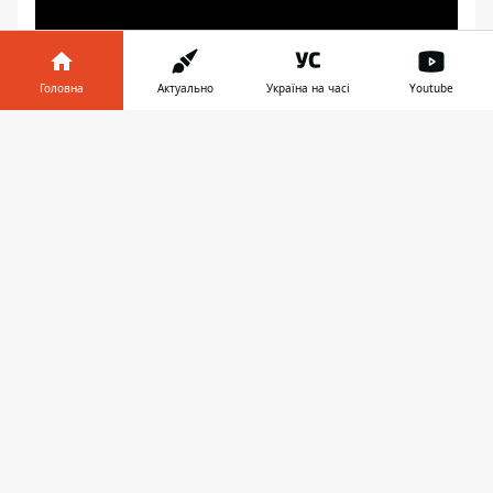
[embed]
[/embed]
Головна
Актуально
Україна на часі
Youtube
Інформатор у
Завантажити
телефоні
👉
«То что делают с деревьями в Днепре,
приведет к гибели зеленых
насаждений, — утверждает кандидат
биологических наук Вадим Манюк.
— В городе никакого омоложения
не проводится, это не имеет отношения
к уходу — это заготовка дров и сырья для
промышленности под видом санитарной