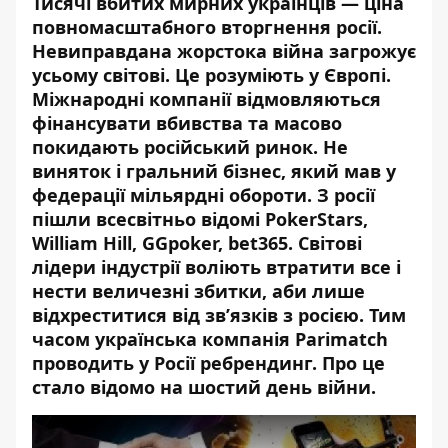
Тисячі вбитих мирних українців — ціна
повномасштабного вторгнення росії.
Невиправдана жорстока війна загрожує
усьому світові. Це розуміють у Європі.
Міжнародні компанії відмовляються
фінансувати вбивства та масово
покидають російський ринок. Не
виняток і гральний бізнес, який мав у
федерації мільярдні обороти. З росії
пішли всесвітньо відомі PokerStars,
William Hill, GGpoker, bet365. Світові
лідери індустрії воліють втратити все і
нести величезні збитки, аби лише
відхреститися від зв’язків з росією. Тим
часом українська компанія Parimatch
проводить у Росії ребрендинг. Про це
стало відомо на шостий день війни.