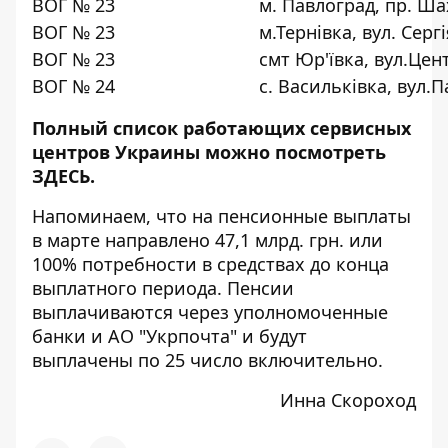
ВОГ № 23
м. Павлоград, пр. Ша
ВОГ № 23
м.Тернівка, вул. Серг
ВОГ № 23
смт Юр'ївка, вул.Цен
ВОГ № 24
с. Васильківка, вул.
Полный список работающих сервисных
центров Украины можно посмотреть
ЗДЕСЬ
.
Напоминаем, что
на пенсионные выплаты
в марте направлено 47,1 млрд. грн. или
100% потребности в средствах до конца
выплатного периода. Пенсии
выплачиваются через уполномоченные
банки и АО "Укрпочта" и будут
выплачены по 25 число включительно.
Инна Скороход