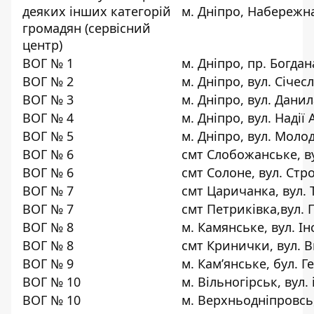
деяких інших категорій
м. Дніпро, Набережна
громадян (сервісний
центр)
ВОГ № 1
м. Дніпро, пр. Богда
ВОГ № 2
м. Дніпро, вул. Січе
ВОГ № 3
м. Дніпро, вул. Данил
ВОГ № 4
м. Дніпро, вул. Надії 
ВОГ № 5
м. Дніпро, вул. Молод
ВОГ № 6
смт Слобожанське, ву
ВОГ № 6
смт Солоне, вул. Стр
ВОГ № 7
смт Царичанка, вул. 
ВОГ № 7
смт Петриківка,вул. Г
ВОГ № 8
м. Камянське, вул. Ін
ВОГ № 8
смт Кринички, вул. В
ВОГ № 9
м. Кам’янське, бул. Г
ВОГ № 10
м. Вільногірськ, вул. 
ВОГ № 10
м. Верхньодніпровсь, 