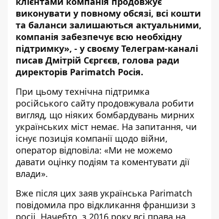
клієнтами компанія продовжує
виконувати у повному обсязі, всі кошти
та баланси залишаються актуальними,
компанія забезпечує всю необхідну
підтримку», - у своєму Телеграм-каналі
писав Дмітрій Сєргєєв, голова ради
директорів Parimatch Росія.
При цьому технічна підтримка
російського сайту продовжувала робити
вигляд, що ніяких бомбардувань мирних
українських міст немає. На запитання, чи
існує позиція компанії щодо війни,
оператор відповіла: «Ми не можемо
давати оцінку подіям та коментувати дії
влади».
Вже після цих заяв українська Parimatch
повідомила про відкликання франшизи з
росіі. Начебто, з 2016 року всі права на