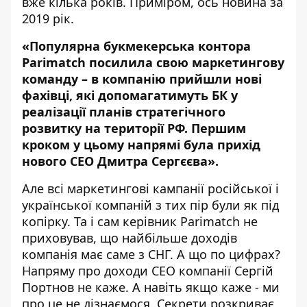
вже кілька років. Приміром,
ось новина
за
2019 рік.
«Популярна букмекерська контора
Parimatch посилила свою маркетингову
команду – в компанію прийшли нові
фахівці, які допомагатимуть БК у
реалізації планів стратегічного
розвитку на території РФ. Першим
кроком у цьому напрямі була прихід
нового СЕО Дмитра Сергєєва».
Але всі маркетингові кампанії російської і
української компаній з тих пір
були
як під
копірку
. Та і сам керівник Parimatch не
приховував, що
найбільше доходів
компанія має саме з СНГ
. А що по цифрах?
Напряму про доходи СЕО компанії Сергій
Портнов не каже. А навіть якщо каже - ми
про це не дізнаємося. Секрети розкриває