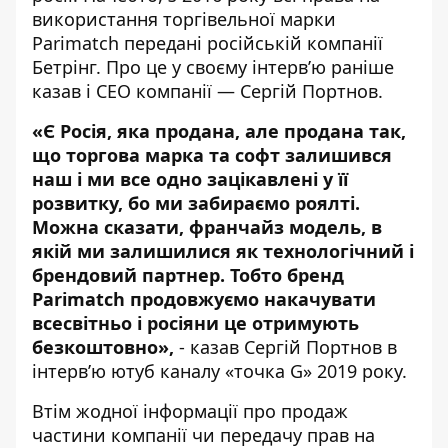
використання торгівельної марки
Parimatch передані російській компанії
Бетрінг. Про це у своєму інтерв’ю
раніше
казав
і СЕО компанії — Сергій Портнов.
«Є Росія, яка продана, але продана так,
що торгова марка та софт залишився
наш і ми все одно зацікавлені у її
розвитку, бо ми забираємо роялті.
Можна сказати, франчайз модель, в
якій ми залишилися як технологічний і
брендовий партнер. Тобто бренд
Parimatch продовжуємо накачувати
всесвітньо і росіяни це отримують
безкоштовно»,
- казав Сергій Портнов
в
інтерв’ю ютуб каналу «точка G»
2019 року.
Втім жодної інформації про продаж
частини компанії чи передачу прав на