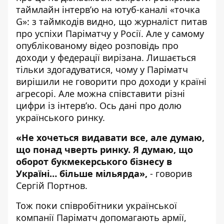
таймлайн
інтерв’ю на ютуб-каналі «точка
G»
: з таймкодів видно, що журналіст питав
про успіхи Паріматчу у Росії. Але у самому
опублікованому відео розповідь про
доходи у федерації вирізана. Лишається
тільки здогадуватися, чому у Паріматч
вирішили не говорити про доходи у країні
агресорі. Але можна співставити різні
цифри із інтерв’ю. Ось дані про долю
українського ринку.
«Не хочеться видавати все, але думаю,
що понад чверть ринку. Я думаю, що
оборот букмекерського бізнесу в
Україні… більше мільярда»,
- говорив
Сергій Портнов.
Тож поки співробітники української
компанії Паріматч допомагають армії,