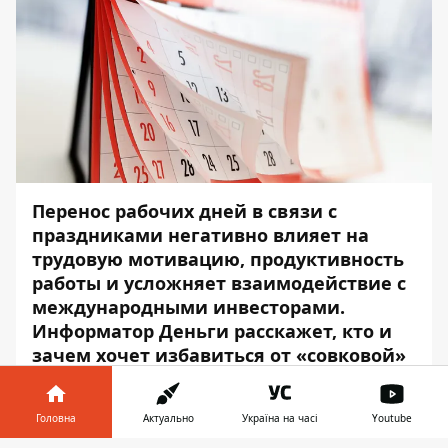
Перенос рабочих дней в связи с
праздниками негативно влияет на
трудовую мотивацию, продуктивность
работы и усложняет взаимодействие с
международными инвесторами.
Информатор Деньги
расскажет, кто и
зачем хочет избавиться от «совковой»
традиции.
В Верховной Раде зарегистрировали
Головна
Актуально
Україна на часі
Youtube
законопроект №4597
о запрете переноса