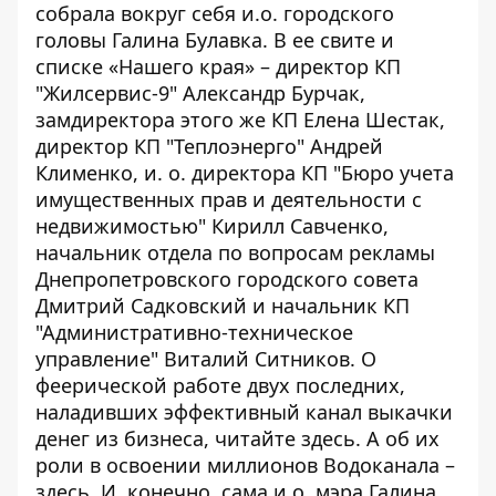
собрала вокруг себя и.о. городского
головы Галина Булавка. В ее свите и
списке «Нашего края» – директор КП
"Жилсервис-9" Александр Бурчак,
замдиректора этого же КП Елена Шестак,
директор КП "Теплоэнерго" Андрей
Клименко, и. о. директора КП "Бюро учета
имущественных прав и деятельности с
недвижимостью" Кирилл Савченко,
начальник отдела по вопросам рекламы
Днепропетровского городского совета
Дмитрий Садковский и начальник КП
"Административно-техническое
управление" Виталий Ситников. О
феерической работе двух последних,
наладивших эффективный канал выкачки
денег из бизнеса, читайте
здесь
. А об их
роли в освоении миллионов Водоканала –
здесь
. И, конечно, сама и.о. мэра Галина